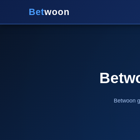
Bet
woon
Betw
Betwoon gü