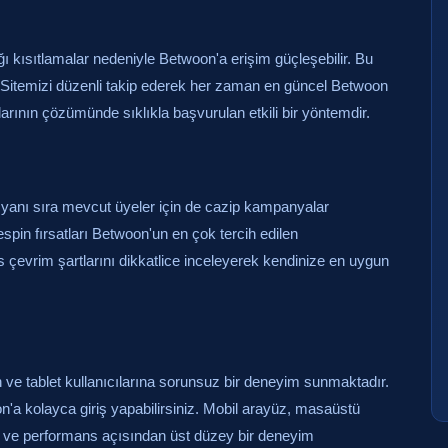
ı kısıtlamalar nedeniyle Betwoon'a erişim güçleşebilir. Bu
. Sitemizi düzenli takip ederek her zaman en güncel Betwoon
larının çözümünde sıklıkla başvurulan etkili bir yöntemdir.
yanı sıra mevcut üyeler için de cazip kampanyalar
pin fırsatları Betwoon'un en çok tercih edilen
çevrim şartlarını dikkatlice inceleyerek kendinize en uygun
 ve tablet kullanıcılarına sorunsuz bir deneyim sunmaktadır.
n'a kolayca giriş yapabilirsiniz. Mobil arayüz, masaüstü
z ve performans açısından üst düzey bir deneyim