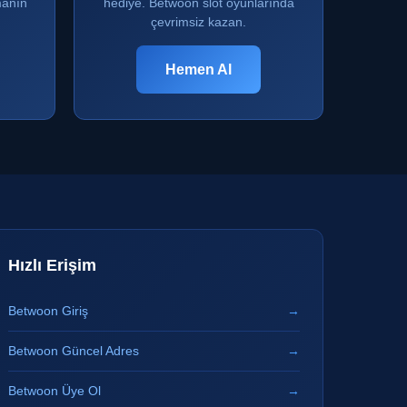
manın
hediye. Betwoon slot oyunlarında
çevrimsiz kazan.
Hemen Al
Hızlı Erişim
Betwoon Giriş
Betwoon Güncel Adres
Betwoon Üye Ol