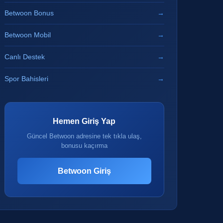
Betwoon Bonus
Betwoon Mobil
Canlı Destek
Spor Bahisleri
Hemen Giriş Yap
Güncel Betwoon adresine tek tıkla ulaş,
bonusu kaçırma
Betwoon Giriş