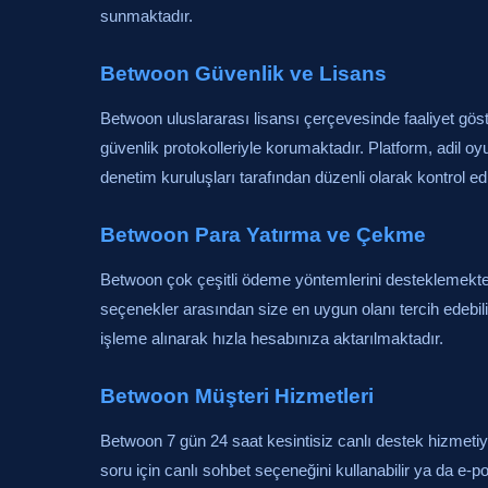
sunmaktadır.
Betwoon Güvenlik ve Lisans
Betwoon uluslararası lisansı çerçevesinde faaliyet göste
güvenlik protokolleriyle korumaktadır. Platform, adil oy
denetim kuruluşları tarafından düzenli olarak kontrol ed
Betwoon Para Yatırma ve Çekme
Betwoon çok çeşitli ödeme yöntemlerini desteklemektedir
seçenekler arasından size en uygun olanı tercih edebili
işleme alınarak hızla hesabınıza aktarılmaktadır.
Betwoon Müşteri Hizmetleri
Betwoon 7 gün 24 saat kesintisiz canlı destek hizmetiyl
soru için canlı sohbet seçeneğini kullanabilir ya da e-p