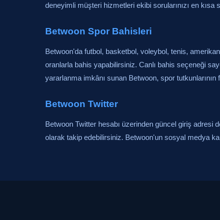
deneyimli müşteri hizmetleri ekibi sorularınızı en kısa 
Betwoon Spor Bahisleri
Betwoon'da futbol, basketbol, voleybol, tenis, amerika
oranlarla bahis yapabilirsiniz. Canlı bahis seçeneği 
yararlanma imkânı sunan Betwoon, spor tutkunlarının fav
Betwoon Twitter
Betwoon Twitter hesabı üzerinden güncel giriş adresi de
olarak takip edebilirsiniz. Betwoon'un sosyal medya kana