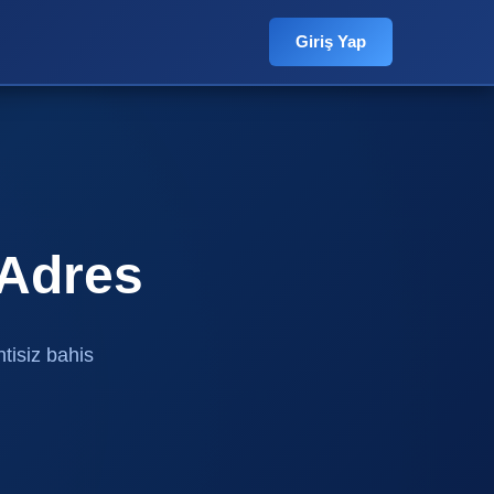
Giriş Yap
Adres
tisiz bahis