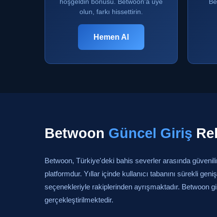
hoşgeldin bonusu. Betwoon'a üye
Be
olun, farkı hissettirin.
Hemen Al
Betwoon
Güncel Giriş
Reh
Betwoon, Türkiye'deki bahis severler arasında güvenilir
platformdur. Yıllar içinde kullanıcı tabanını sürekli ge
seçenekleriyle rakiplerinden ayrışmaktadır. Betwoon gir
gerçekleştirilmektedir.