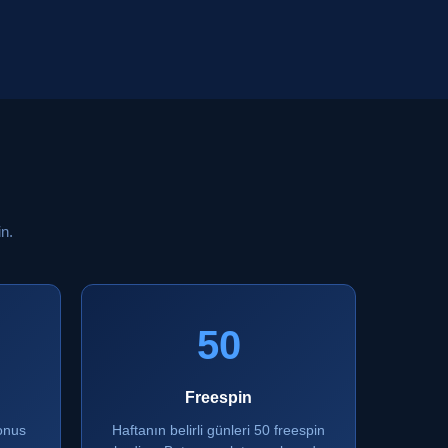
n.
50
Freespin
onus
Haftanın belirli günleri 50 freespin