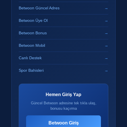
Betwoon Güncel Adres
Betwoon Üye Ol
Betwoon Bonus
Betwoon Mobil
Canlı Destek
Spor Bahisleri
Hemen Giriş Yap
Güncel Betwoon adresine tek tıkla ulaş,
bonusu kaçırma
Betwoon Giriş