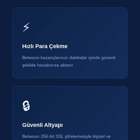
⚡
Hızlı Para Çekme
Betwoon kazançlarınızı dakikalar içinde güvenli
şekilde hesabınıza aktarır.
🔒
Güvenli Altyapı
Betwoon 256-bit SSL şifrelemesiyle kişisel ve