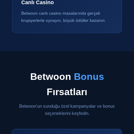
Canlı Casino
Betwoon canlı casino masalarında gerçek
krupiyerlerle oynayın, büyük ödüller kazanın.
Betwoon
Bonus
Fırsatları
Betwoon'un sunduğu özel kampanyalar ve bonus
seçeneklerini keşfedin.