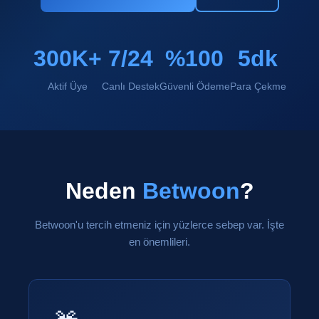
300K+
7/24
%100
5dk
Aktif Üye
Canlı Destek
Güvenli Ödeme
Para Çekme
Neden
Betwoon
?
Betwoon'u tercih etmeniz için yüzlerce sebep var. İşte
en önemlileri.