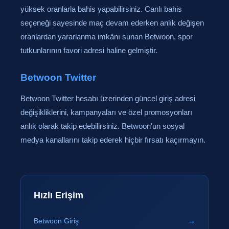
yüksek oranlarla bahis yapabilirsiniz. Canlı bahis
seçeneği sayesinde maç devam ederken anlık değişen
oranlardan yararlanma imkânı sunan Betwoon, spor
tutkunlarının favori adresi haline gelmiştir.
Betwoon Twitter
Betwoon Twitter hesabı üzerinden güncel giriş adresi
değişikliklerini, kampanyaları ve özel promosyonları
anlık olarak takip edebilirsiniz. Betwoon'un sosyal
medya kanallarını takip ederek hiçbir fırsatı kaçırmayın.
Hızlı Erişim
Betwoon Giriş