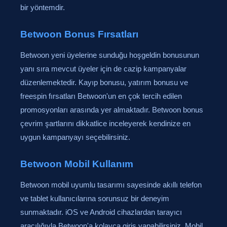
bir yöntemdir.
Betwoon Bonus Fırsatları
Betwoon yeni üyelerine sunduğu hoşgeldin bonusunun
yanı sıra mevcut üyeler için de cazip kampanyalar
düzenlemektedir. Kayıp bonusu, yatırım bonusu ve
freespin fırsatları Betwoon'un en çok tercih edilen
promosyonları arasında yer almaktadır. Betwoon bonus
çevrim şartlarını dikkatlice inceleyerek kendinize en
uygun kampanyayı seçebilirsiniz.
Betwoon Mobil Kullanım
Betwoon mobil uyumlu tasarımı sayesinde akıllı telefon
ve tablet kullanıcılarına sorunsuz bir deneyim
sunmaktadır. iOS ve Android cihazlardan tarayıcı
aracılığıyla Betwoon'a kolayca giriş yapabilirsiniz. Mobil