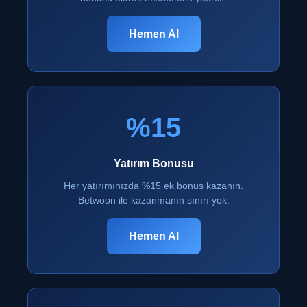
Hemen Al
%15
Yatırım Bonusu
Her yatırımınızda %15 ek bonus kazanın.
Betwoon ile kazanmanın sınırı yok.
Hemen Al