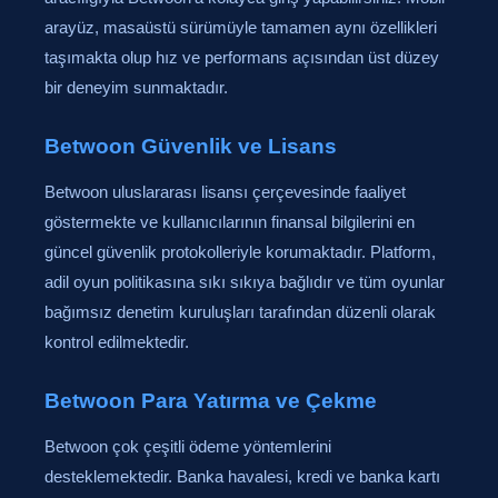
arayüz, masaüstü sürümüyle tamamen aynı özellikleri
taşımakta olup hız ve performans açısından üst düzey
bir deneyim sunmaktadır.
Betwoon Güvenlik ve Lisans
Betwoon uluslararası lisansı çerçevesinde faaliyet
göstermekte ve kullanıcılarının finansal bilgilerini en
güncel güvenlik protokolleriyle korumaktadır. Platform,
adil oyun politikasına sıkı sıkıya bağlıdır ve tüm oyunlar
bağımsız denetim kuruluşları tarafından düzenli olarak
kontrol edilmektedir.
Betwoon Para Yatırma ve Çekme
Betwoon çok çeşitli ödeme yöntemlerini
desteklemektedir. Banka havalesi, kredi ve banka kartı