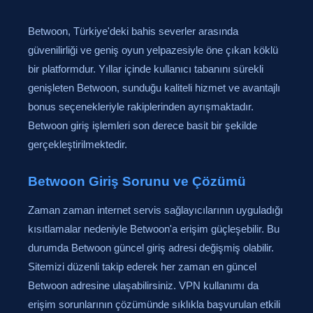
Betwoon, Türkiye'deki bahis severler arasında
güvenilirliği ve geniş oyun yelpazesiyle öne çıkan köklü
bir platformdur. Yıllar içinde kullanıcı tabanını sürekli
genişleten Betwoon, sunduğu kaliteli hizmet ve avantajlı
bonus seçenekleriyle rakiplerinden ayrışmaktadır.
Betwoon giriş işlemleri son derece basit bir şekilde
gerçekleştirilmektedir.
Betwoon Giriş Sorunu ve Çözümü
Zaman zaman internet servis sağlayıcılarının uyguladığı
kısıtlamalar nedeniyle Betwoon'a erişim güçleşebilir. Bu
durumda Betwoon güncel giriş adresi değişmiş olabilir.
Sitemizi düzenli takip ederek her zaman en güncel
Betwoon adresine ulaşabilirsiniz. VPN kullanımı da
erişim sorunlarının çözümünde sıklıkla başvurulan etkili