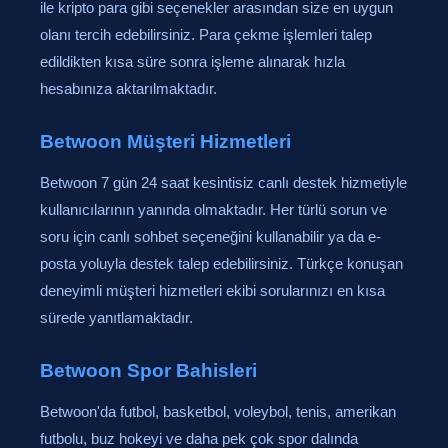
ile kripto para gibi seçenekler arasından size en uygun
olanı tercih edebilirsiniz. Para çekme işlemleri talep
edildikten kısa süre sonra işleme alınarak hızla
hesabınıza aktarılmaktadır.
Betwoon Müşteri Hizmetleri
Betwoon 7 gün 24 saat kesintisiz canlı destek hizmetiyle
kullanıcılarının yanında olmaktadır. Her türlü sorun ve
soru için canlı sohbet seçeneğini kullanabilir ya da e-
posta yoluyla destek talep edebilirsiniz. Türkçe konuşan
deneyimli müşteri hizmetleri ekibi sorularınızı en kısa
sürede yanıtlamaktadır.
Betwoon Spor Bahisleri
Betwoon'da futbol, basketbol, voleybol, tenis, amerikan
futbolu, buz hokeyi ve daha pek çok spor dalında