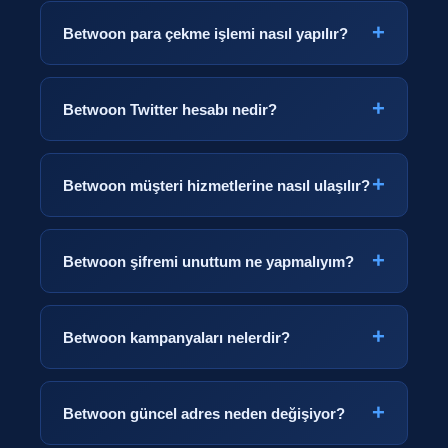
Betwoon banka havalesi, kredi kartı ve kripto para
gibi çeşitli ödeme yöntemlerini desteklemektedir.
Betwoon para çekme işlemi nasıl yapılır?
Betwoon hesabınızdan para çekmek için cüzdanım
bölümüne gidin ve çekim talebinizi oluşturun.
Betwoon Twitter hesabı nedir?
Betwoon güncel adres ve kampanya duyuruları
için resmi Twitter hesabını takip edebilirsiniz.
Betwoon müşteri hizmetlerine nasıl ulaşılır?
Betwoon canlı destek hattı 7/24 hizmet
vermektedir. Siteye girerek canlı sohbet
Betwoon şifremi unuttum ne yapmalıyım?
başlatabilirsiniz.
Betwoon giriş sayfasındaki şifremi unuttum
seçeneğine tıklayarak e-posta adresinize sıfırlama
Betwoon kampanyaları nelerdir?
bağlantısı alabilirsiniz.
Betwoon yatırım bonusu, kayıp bonusu, freespin
ve özel kampanyalar gibi çeşitli promosyonlar
Betwoon güncel adres neden değişiyor?
sunmaktadır.