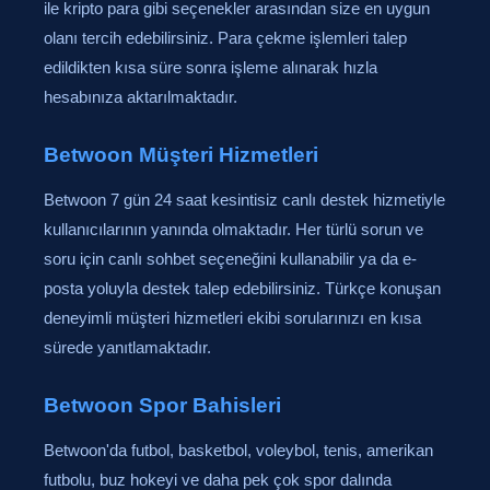
ile kripto para gibi seçenekler arasından size en uygun
olanı tercih edebilirsiniz. Para çekme işlemleri talep
edildikten kısa süre sonra işleme alınarak hızla
hesabınıza aktarılmaktadır.
Betwoon Müşteri Hizmetleri
Betwoon 7 gün 24 saat kesintisiz canlı destek hizmetiyle
kullanıcılarının yanında olmaktadır. Her türlü sorun ve
soru için canlı sohbet seçeneğini kullanabilir ya da e-
posta yoluyla destek talep edebilirsiniz. Türkçe konuşan
deneyimli müşteri hizmetleri ekibi sorularınızı en kısa
sürede yanıtlamaktadır.
Betwoon Spor Bahisleri
Betwoon'da futbol, basketbol, voleybol, tenis, amerikan
futbolu, buz hokeyi ve daha pek çok spor dalında