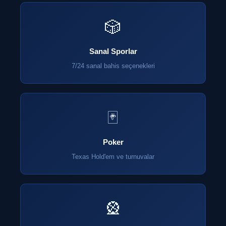
🎲
Sanal Sporlar
7/24 sanal bahis seçenekleri
🃏
Poker
Texas Hold'em ve turnuvalar
🎡