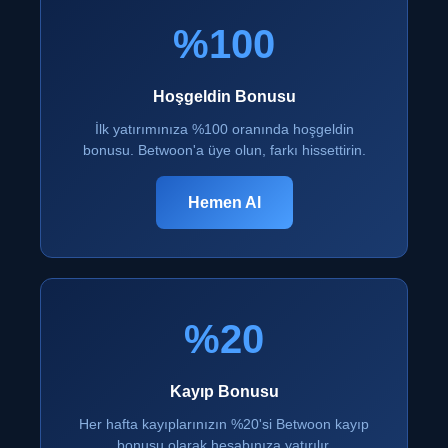
%100
Hoşgeldin Bonusu
İlk yatırımınıza %100 oranında hoşgeldin
bonusu. Betwoon'a üye olun, farkı hissettirin.
Hemen Al
%20
Kayıp Bonusu
Her hafta kayıplarınızın %20'si Betwoon kayıp
bonusu olarak hesabınıza yatırılır.