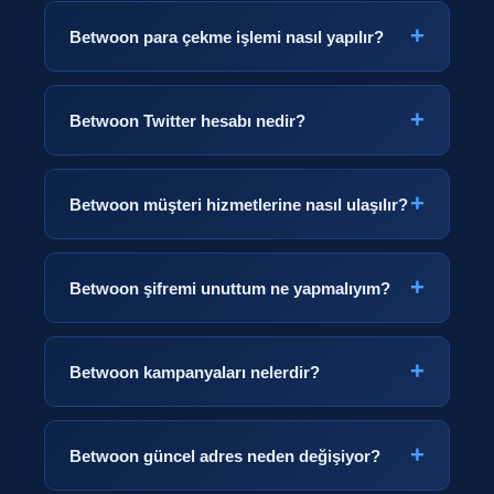
Betwoon banka havalesi, kredi kartı ve kripto para
gibi çeşitli ödeme yöntemlerini desteklemektedir.
Betwoon para çekme işlemi nasıl yapılır?
Betwoon hesabınızdan para çekmek için cüzdanım
bölümüne gidin ve çekim talebinizi oluşturun.
Betwoon Twitter hesabı nedir?
Betwoon güncel adres ve kampanya duyuruları
için resmi Twitter hesabını takip edebilirsiniz.
Betwoon müşteri hizmetlerine nasıl ulaşılır?
Betwoon canlı destek hattı 7/24 hizmet
vermektedir. Siteye girerek canlı sohbet
Betwoon şifremi unuttum ne yapmalıyım?
başlatabilirsiniz.
Betwoon giriş sayfasındaki şifremi unuttum
seçeneğine tıklayarak e-posta adresinize sıfırlama
Betwoon kampanyaları nelerdir?
bağlantısı alabilirsiniz.
Betwoon yatırım bonusu, kayıp bonusu, freespin
ve özel kampanyalar gibi çeşitli promosyonlar
Betwoon güncel adres neden değişiyor?
sunmaktadır.