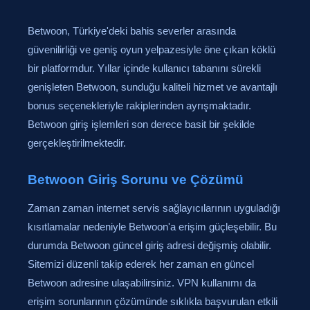
Betwoon, Türkiye'deki bahis severler arasında
güvenilirliği ve geniş oyun yelpazesiyle öne çıkan köklü
bir platformdur. Yıllar içinde kullanıcı tabanını sürekli
genişleten Betwoon, sunduğu kaliteli hizmet ve avantajlı
bonus seçenekleriyle rakiplerinden ayrışmaktadır.
Betwoon giriş işlemleri son derece basit bir şekilde
gerçekleştirilmektedir.
Betwoon Giriş Sorunu ve Çözümü
Zaman zaman internet servis sağlayıcılarının uyguladığı
kısıtlamalar nedeniyle Betwoon'a erişim güçleşebilir. Bu
durumda Betwoon güncel giriş adresi değişmiş olabilir.
Sitemizi düzenli takip ederek her zaman en güncel
Betwoon adresine ulaşabilirsiniz. VPN kullanımı da
erişim sorunlarının çözümünde sıklıkla başvurulan etkili