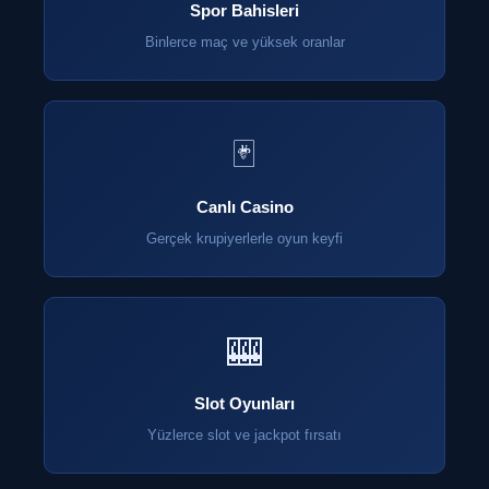
Spor Bahisleri
Binlerce maç ve yüksek oranlar
🃏
Canlı Casino
Gerçek krupiyerlerle oyun keyfi
🎰
Slot Oyunları
Yüzlerce slot ve jackpot fırsatı