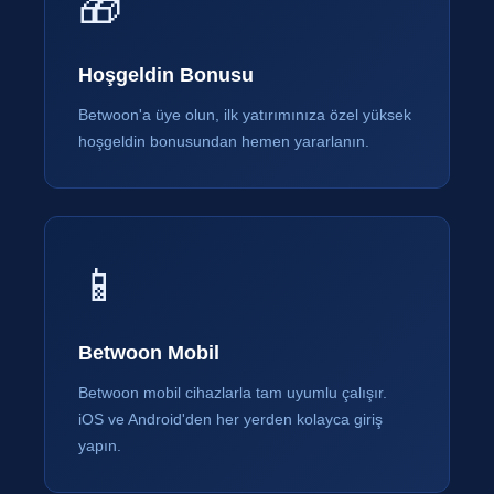
🎁
Hoşgeldin Bonusu
Betwoon'a üye olun, ilk yatırımınıza özel yüksek
hoşgeldin bonusundan hemen yararlanın.
📱
Betwoon Mobil
Betwoon mobil cihazlarla tam uyumlu çalışır.
iOS ve Android'den her yerden kolayca giriş
yapın.