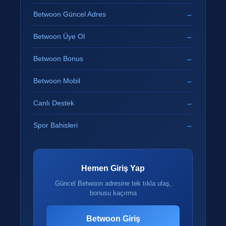
Betwoon Güncel Adres
Betwoon Üye Ol
Betwoon Bonus
Betwoon Mobil
Canlı Destek
Spor Bahisleri
Hemen Giriş Yap
Güncel Betwoon adresine tek tıkla ulaş,
bonusu kaçırma
Betwoon Giriş