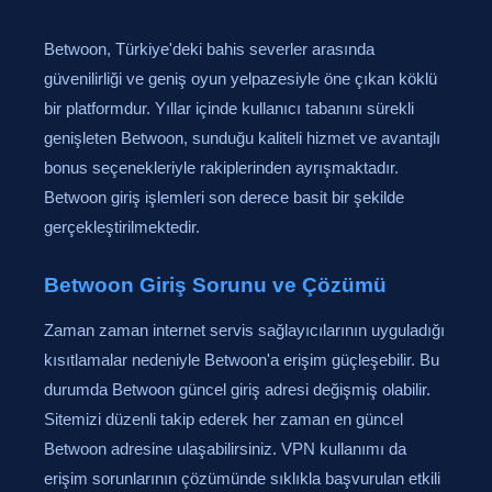
Betwoon, Türkiye'deki bahis severler arasında
güvenilirliği ve geniş oyun yelpazesiyle öne çıkan köklü
bir platformdur. Yıllar içinde kullanıcı tabanını sürekli
genişleten Betwoon, sunduğu kaliteli hizmet ve avantajlı
bonus seçenekleriyle rakiplerinden ayrışmaktadır.
Betwoon giriş işlemleri son derece basit bir şekilde
gerçekleştirilmektedir.
Betwoon Giriş Sorunu ve Çözümü
Zaman zaman internet servis sağlayıcılarının uyguladığı
kısıtlamalar nedeniyle Betwoon'a erişim güçleşebilir. Bu
durumda Betwoon güncel giriş adresi değişmiş olabilir.
Sitemizi düzenli takip ederek her zaman en güncel
Betwoon adresine ulaşabilirsiniz. VPN kullanımı da
erişim sorunlarının çözümünde sıklıkla başvurulan etkili