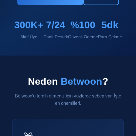
300K+
7/24
%100
5dk
Aktif Üye
Canlı Destek
Güvenli Ödeme
Para Çekme
Neden
Betwoon
?
Betwoon'u tercih etmeniz için yüzlerce sebep var. İşte
en önemlileri.