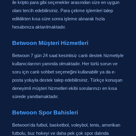
ile kripto para gibi seçenekler arasından size en uygun
olanı tercih edebilirsiniz. Para çekme işlemleri talep
edildikten kısa süre sonra işleme alınarak hızla
hesabınıza aktarılmaktadır.
Betwoon Müşteri Hizmetleri
Betwoon 7 gün 24 saat kesintisiz canlı destek hizmetiyle
kullanıcılarının yanında olmaktadır. Her türlü sorun ve
soru için canlı sohbet seçeneğini kullanabilir ya da e-
posta yoluyla destek talep edebilirsiniz. Türkçe konuşan
deneyimli müşteri hizmetleri ekibi sorularınızı en kısa
sürede yanıtlamaktadır.
Betwoon Spor Bahisleri
Betwoon'da futbol, basketbol, voleybol, tenis, amerikan
futbolu, buz hokeyi ve daha pek çok spor dalında