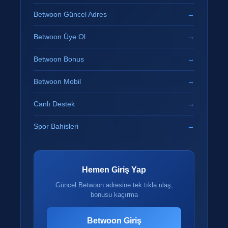
Betwoon Güncel Adres
Betwoon Üye Ol
Betwoon Bonus
Betwoon Mobil
Canlı Destek
Spor Bahisleri
Hemen Giriş Yap
Güncel Betwoon adresine tek tıkla ulaş,
bonusu kaçırma
Betwoon Giriş