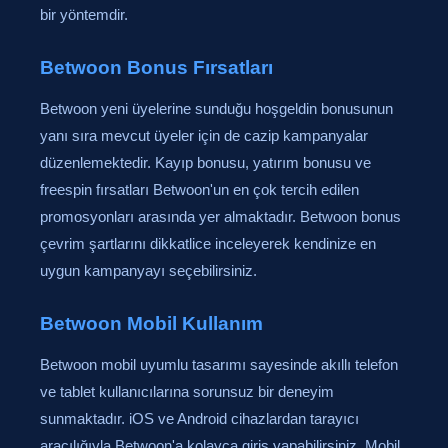
bir yöntemdir.
Betwoon Bonus Fırsatları
Betwoon yeni üyelerine sunduğu hoşgeldin bonusunun
yanı sıra mevcut üyeler için de cazip kampanyalar
düzenlemektedir. Kayıp bonusu, yatırım bonusu ve
freespin fırsatları Betwoon'un en çok tercih edilen
promosyonları arasında yer almaktadır. Betwoon bonus
çevrim şartlarını dikkatlice inceleyerek kendinize en
uygun kampanyayı seçebilirsiniz.
Betwoon Mobil Kullanım
Betwoon mobil uyumlu tasarımı sayesinde akıllı telefon
ve tablet kullanıcılarına sorunsuz bir deneyim
sunmaktadır. iOS ve Android cihazlardan tarayıcı
aracılığıyla Betwoon'a kolayca giriş yapabilirsiniz. Mobil