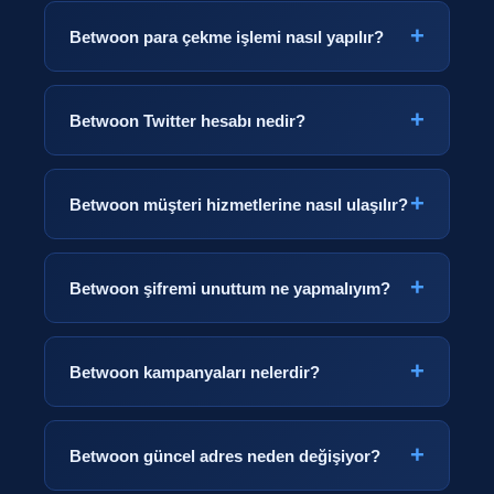
Betwoon banka havalesi, kredi kartı ve kripto para
gibi çeşitli ödeme yöntemlerini desteklemektedir.
Betwoon para çekme işlemi nasıl yapılır?
Betwoon hesabınızdan para çekmek için cüzdanım
bölümüne gidin ve çekim talebinizi oluşturun.
Betwoon Twitter hesabı nedir?
Betwoon güncel adres ve kampanya duyuruları
için resmi Twitter hesabını takip edebilirsiniz.
Betwoon müşteri hizmetlerine nasıl ulaşılır?
Betwoon canlı destek hattı 7/24 hizmet
vermektedir. Siteye girerek canlı sohbet
Betwoon şifremi unuttum ne yapmalıyım?
başlatabilirsiniz.
Betwoon giriş sayfasındaki şifremi unuttum
seçeneğine tıklayarak e-posta adresinize sıfırlama
Betwoon kampanyaları nelerdir?
bağlantısı alabilirsiniz.
Betwoon yatırım bonusu, kayıp bonusu, freespin
ve özel kampanyalar gibi çeşitli promosyonlar
Betwoon güncel adres neden değişiyor?
sunmaktadır.