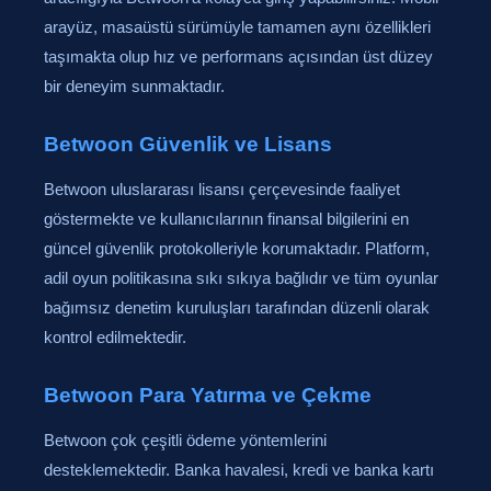
arayüz, masaüstü sürümüyle tamamen aynı özellikleri
taşımakta olup hız ve performans açısından üst düzey
bir deneyim sunmaktadır.
Betwoon Güvenlik ve Lisans
Betwoon uluslararası lisansı çerçevesinde faaliyet
göstermekte ve kullanıcılarının finansal bilgilerini en
güncel güvenlik protokolleriyle korumaktadır. Platform,
adil oyun politikasına sıkı sıkıya bağlıdır ve tüm oyunlar
bağımsız denetim kuruluşları tarafından düzenli olarak
kontrol edilmektedir.
Betwoon Para Yatırma ve Çekme
Betwoon çok çeşitli ödeme yöntemlerini
desteklemektedir. Banka havalesi, kredi ve banka kartı