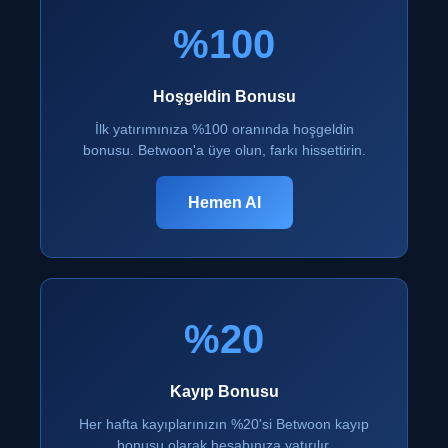
%100
Hoşgeldin Bonusu
İlk yatırımınıza %100 oranında hoşgeldin
bonusu. Betwoon'a üye olun, farkı hissettirin.
Hemen Al
%20
Kayıp Bonusu
Her hafta kayıplarınızın %20'si Betwoon kayıp
bonusu olarak hesabınıza yatırılır.