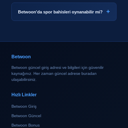
Betwoon yasal kısıtlamalar nedeniyle zaman
zaman adres değişikliğine gidebilmektedir. Güncel
Betwoon'da spor bahisleri oynanabilir mi?
adrese her zaman sitemizden ulaşabilirsiniz.
Betwoon geniş spor bahisleri seçeneği
sunmaktadır. Futbol, basketbol, tenis ve daha
fazlası için bahis yapabilirsiniz.
Betwoon
Betwoon güncel giriş adresi ve bilgileri için güvenilir
kaynağınız. Her zaman güncel adrese buradan
ulaşabilirsiniz.
Hızlı Linkler
Betwoon Giriş
Betwoon Güncel
Betwoon Bonus