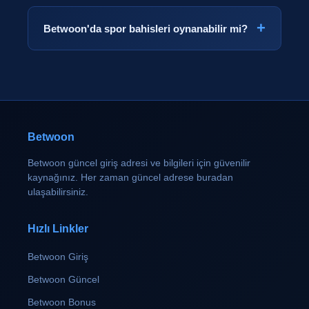
Betwoon yasal kısıtlamalar nedeniyle zaman
zaman adres değişikliğine gidebilmektedir. Güncel
Betwoon'da spor bahisleri oynanabilir mi?
adrese her zaman sitemizden ulaşabilirsiniz.
Betwoon geniş spor bahisleri seçeneği
sunmaktadır. Futbol, basketbol, tenis ve daha
fazlası için bahis yapabilirsiniz.
Betwoon
Betwoon güncel giriş adresi ve bilgileri için güvenilir
kaynağınız. Her zaman güncel adrese buradan
ulaşabilirsiniz.
Hızlı Linkler
Betwoon Giriş
Betwoon Güncel
Betwoon Bonus