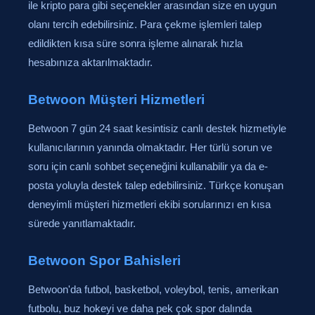
ile kripto para gibi seçenekler arasından size en uygun
olanı tercih edebilirsiniz. Para çekme işlemleri talep
edildikten kısa süre sonra işleme alınarak hızla
hesabınıza aktarılmaktadır.
Betwoon Müşteri Hizmetleri
Betwoon 7 gün 24 saat kesintisiz canlı destek hizmetiyle
kullanıcılarının yanında olmaktadır. Her türlü sorun ve
soru için canlı sohbet seçeneğini kullanabilir ya da e-
posta yoluyla destek talep edebilirsiniz. Türkçe konuşan
deneyimli müşteri hizmetleri ekibi sorularınızı en kısa
sürede yanıtlamaktadır.
Betwoon Spor Bahisleri
Betwoon'da futbol, basketbol, voleybol, tenis, amerikan
futbolu, buz hokeyi ve daha pek çok spor dalında