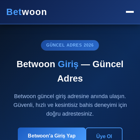
Bet
woon
GÜNCEL ADRES 2026
Betwoon
Giriş
— Güncel
Adres
Betwoon güncel giriş adresine anında ulaşın.
Güvenli, hızlı ve kesintisiz bahis deneyimi için
doğru adrestesiniz.
Betwoon'a Giriş Yap
Üye Ol