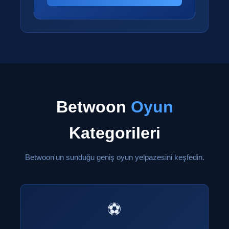
Betwoon
Oyun
Kategorileri
Betwoon'un sunduğu geniş oyun yelpazesini keşfedin.
⚽