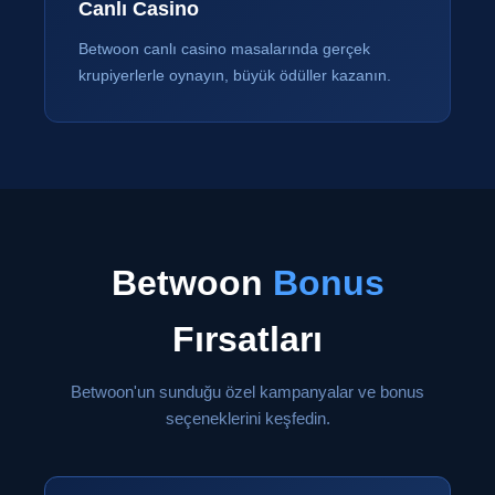
Canlı Casino
Betwoon canlı casino masalarında gerçek
krupiyerlerle oynayın, büyük ödüller kazanın.
Betwoon
Bonus
Fırsatları
Betwoon'un sunduğu özel kampanyalar ve bonus
seçeneklerini keşfedin.