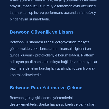
arayüz, masaüstü sürümüyle tamamen aynı özellikleri
taşımakta olup hız ve performans açısından üst düzey
bir deneyim sunmaktadır.
Betwoon Güvenlik ve Lisans
Betwoon uluslararası lisansı çerçevesinde faaliyet
göstermekte ve kullanıcılarının finansal bilgilerini en
güncel güvenlik protokolleriyle korumaktadır. Platform,
adil oyun politikasına sıkı sıkıya bağlıdır ve tüm oyunlar
bağımsız denetim kuruluşları tarafından düzenli olarak
kontrol edilmektedir.
Betwoon Para Yatırma ve Çekme
Betwoon çok çeşitli ödeme yöntemlerini
desteklemektedir. Banka havalesi, kredi ve banka kartı