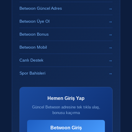
Betwoon Güncel Adres
Betwoon Üye Ol
Betwoon Bonus
Betwoon Mobil
Canlı Destek
Spor Bahisleri
Hemen Giriş Yap
Güncel Betwoon adresine tek tıkla ulaş,
bonusu kaçırma
Betwoon Giriş