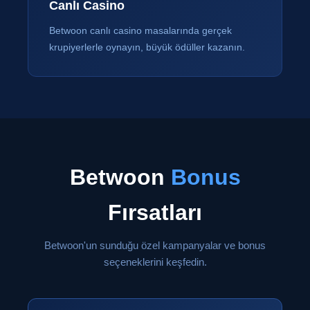
Canlı Casino
Betwoon canlı casino masalarında gerçek
krupiyerlerle oynayın, büyük ödüller kazanın.
Betwoon
Bonus
Fırsatları
Betwoon'un sunduğu özel kampanyalar ve bonus
seçeneklerini keşfedin.