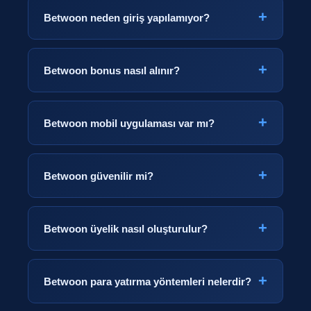
tarayıcınıza yazın, kullanıcı adı ve şifrenizle
Betwoon neden giriş yapılamıyor?
oturum açın.
Betwoon'a erişim sorunu yaşıyorsanız güncel
adres değişmiş olabilir. Güncel adres için sitemizi
Betwoon bonus nasıl alınır?
takip edin.
Betwoon'da üyelik sonrası hoşgeldin bonusu
otomatik olarak tanımlanır. Detaylar için bonuslar
Betwoon mobil uygulaması var mı?
sayfasını inceleyin.
Betwoon mobil uyumlu bir platformdur. Tarayıcı
üzerinden mobil cihazlardan kolayca erişebilirsiniz.
Betwoon güvenilir mi?
Betwoon lisanslı bir platform olarak güvenli
altyapıyla hizmet vermektedir.
Betwoon üyelik nasıl oluşturulur?
Betwoon güncel adresine girerek üye ol butonuna
tıklayın, bilgilerinizi doldurun ve hesabınızı
Betwoon para yatırma yöntemleri nelerdir?
oluşturun.