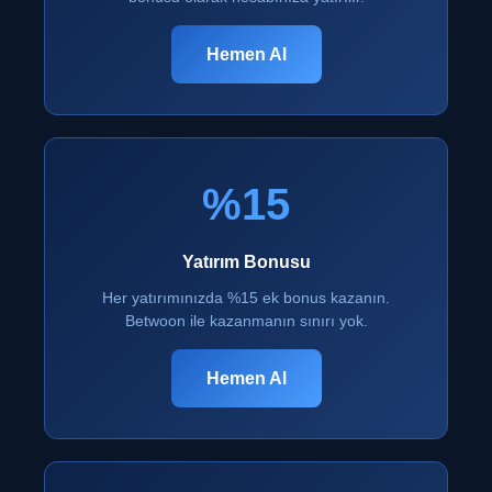
Hemen Al
%15
Yatırım Bonusu
Her yatırımınızda %15 ek bonus kazanın.
Betwoon ile kazanmanın sınırı yok.
Hemen Al