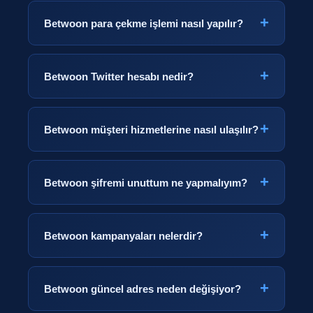
Betwoon banka havalesi, kredi kartı ve kripto para
gibi çeşitli ödeme yöntemlerini desteklemektedir.
Betwoon para çekme işlemi nasıl yapılır?
Betwoon hesabınızdan para çekmek için cüzdanım
bölümüne gidin ve çekim talebinizi oluşturun.
Betwoon Twitter hesabı nedir?
Betwoon güncel adres ve kampanya duyuruları
için resmi Twitter hesabını takip edebilirsiniz.
Betwoon müşteri hizmetlerine nasıl ulaşılır?
Betwoon canlı destek hattı 7/24 hizmet
vermektedir. Siteye girerek canlı sohbet
Betwoon şifremi unuttum ne yapmalıyım?
başlatabilirsiniz.
Betwoon giriş sayfasındaki şifremi unuttum
seçeneğine tıklayarak e-posta adresinize sıfırlama
Betwoon kampanyaları nelerdir?
bağlantısı alabilirsiniz.
Betwoon yatırım bonusu, kayıp bonusu, freespin
ve özel kampanyalar gibi çeşitli promosyonlar
Betwoon güncel adres neden değişiyor?
sunmaktadır.