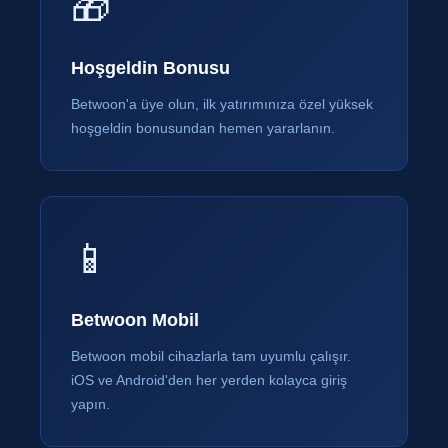
🎁
Hoşgeldin Bonusu
Betwoon'a üye olun, ilk yatırımınıza özel yüksek
hoşgeldin bonusundan hemen yararlanın.
📱
Betwoon Mobil
Betwoon mobil cihazlarla tam uyumlu çalışır.
iOS ve Android'den her yerden kolayca giriş
yapın.