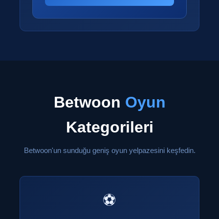
Betwoon
Oyun
Kategorileri
Betwoon'un sunduğu geniş oyun yelpazesini keşfedin.
⚽