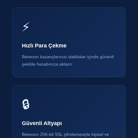
⚡
Hızlı Para Çekme
Betwoon kazançlarınızı dakikalar içinde güvenli
şekilde hesabınıza aktarır.
🔒
Güvenli Altyapı
Betwoon 256-bit SSL şifrelemesiyle kişisel ve