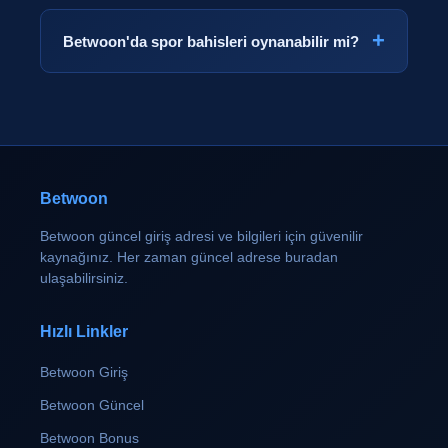
Betwoon yasal kısıtlamalar nedeniyle zaman
zaman adres değişikliğine gidebilmektedir. Güncel
Betwoon'da spor bahisleri oynanabilir mi?
adrese her zaman sitemizden ulaşabilirsiniz.
Betwoon geniş spor bahisleri seçeneği
sunmaktadır. Futbol, basketbol, tenis ve daha
fazlası için bahis yapabilirsiniz.
Betwoon
Betwoon güncel giriş adresi ve bilgileri için güvenilir
kaynağınız. Her zaman güncel adrese buradan
ulaşabilirsiniz.
Hızlı Linkler
Betwoon Giriş
Betwoon Güncel
Betwoon Bonus