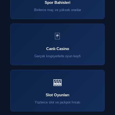
Spor Bahisleri
Binlerce maç ve yüksek oranlar
🃏
Canlı Casino
Gerçek krupiyerlerle oyun keyfi
🎰
Slot Oyunları
Yüzlerce slot ve jackpot fırsatı