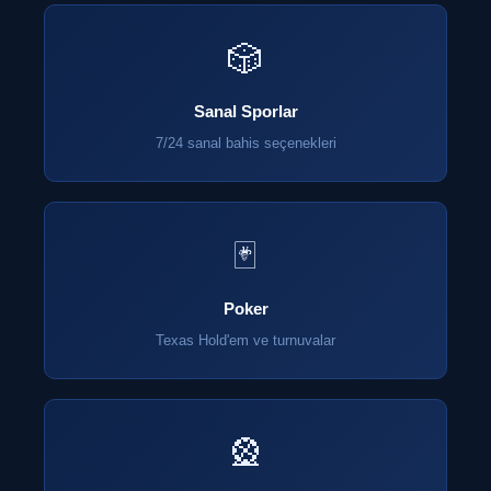
🎲
Sanal Sporlar
7/24 sanal bahis seçenekleri
🃏
Poker
Texas Hold'em ve turnuvalar
🎡