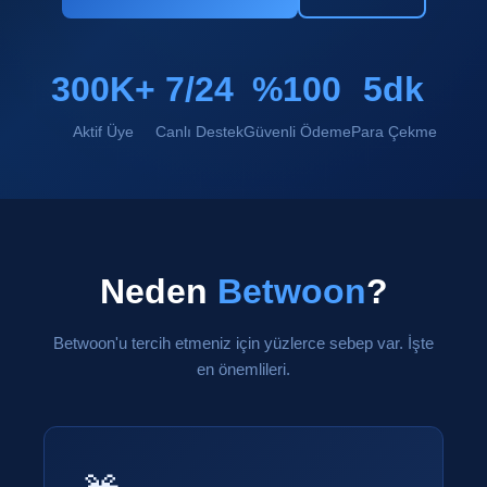
300K+
7/24
%100
5dk
Aktif Üye
Canlı Destek
Güvenli Ödeme
Para Çekme
Neden
Betwoon
?
Betwoon'u tercih etmeniz için yüzlerce sebep var. İşte
en önemlileri.