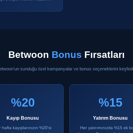
Betwoon
Bonus
Fırsatları
etwoon'un sunduğu özel kampanyalar ve bonus seçeneklerini keşfedi
%20
%15
Kayıp Bonusu
Yatırım Bonusu
 hafta kayıplarınızın %20'si
Her yatırımınızda %15 ek b