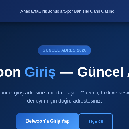
Anasayfa
Giriş
Bonuslar
Spor Bahisleri
Canlı Casino
GÜNCEL ADRES 2026
oon
Giriş
— Güncel 
ncel giriş adresine anında ulaşın. Güvenli, hızlı ve kesin
deneyimi için doğru adrestesiniz.
Betwoon'a Giriş Yap
Üye Ol