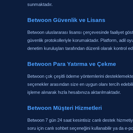
sunmaktadır.
Betwoon Güvenlik ve Lisans
Betwoon uluslararası lisansı çerçevesinde faaliyet göste
güvenlik protokolleriyle korumaktadır. Platform, adil oy
denetim kuruluşları tarafından düzenli olarak kontrol ed
Betwoon Para Yatırma ve Çekme
Betwoon çok çeşitli ödeme yöntemlerini desteklemektedir
seçenekler arasından size en uygun olanı tercih edebili
işleme alınarak hızla hesabınıza aktarılmaktadır.
Betwoon Müşteri Hizmetleri
Betwoon 7 gün 24 saat kesintisiz canlı destek hizmetiyl
soru için canlı sohbet seçeneğini kullanabilir ya da e-p