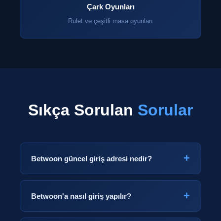
Çark Oyunları
Rulet ve çeşitli masa oyunları
Sıkça Sorulan
Sorular
Betwoon güncel giriş adresi nedir?
Betwoon güncel giriş adresi
tr.453betwoonresmi.com olarak güncellenmektedir.
Betwoon'a nasıl giriş yapılır?
Siteye erişim sorunu yaşadığınızda bu adresi
kullanabilirsiniz.
Betwoon'a giriş yapmak için güncel adresi