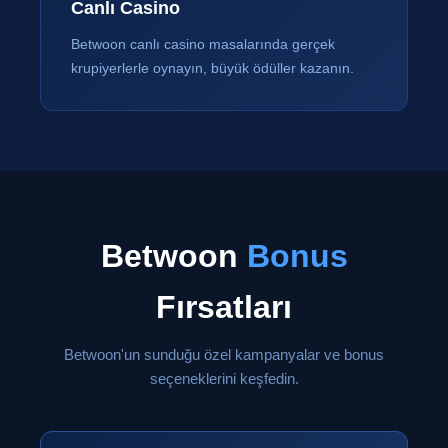
Canlı Casino
Betwoon canlı casino masalarında gerçek
krupiyerlerle oynayın, büyük ödüller kazanın.
Betwoon
Bonus
Fırsatları
Betwoon'un sunduğu özel kampanyalar ve bonus
seçeneklerini keşfedin.