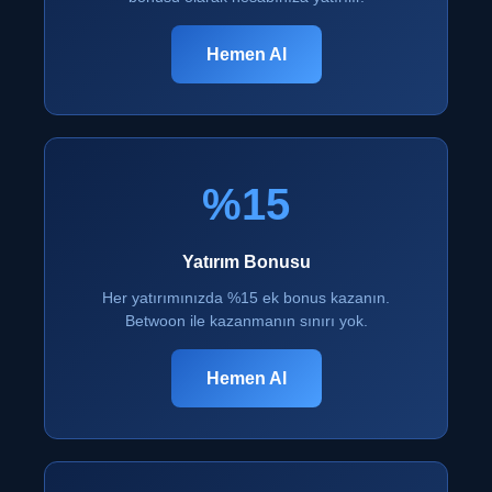
Hemen Al
%15
Yatırım Bonusu
Her yatırımınızda %15 ek bonus kazanın.
Betwoon ile kazanmanın sınırı yok.
Hemen Al