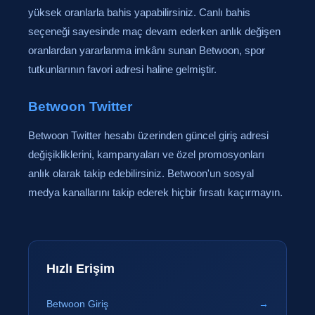
yüksek oranlarla bahis yapabilirsiniz. Canlı bahis
seçeneği sayesinde maç devam ederken anlık değişen
oranlardan yararlanma imkânı sunan Betwoon, spor
tutkunlarının favori adresi haline gelmiştir.
Betwoon Twitter
Betwoon Twitter hesabı üzerinden güncel giriş adresi
değişikliklerini, kampanyaları ve özel promosyonları
anlık olarak takip edebilirsiniz. Betwoon'un sosyal
medya kanallarını takip ederek hiçbir fırsatı kaçırmayın.
Hızlı Erişim
Betwoon Giriş