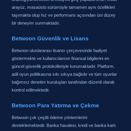
arayüz, masaüstü sürümüyle tamamen aynı özellikleri
taşımakta olup hız ve performans açısından üst düzey
bir deneyim sunmaktadır.
Betwoon Güvenlik ve Lisans
Betwoon uluslararası lisansı çerçevesinde faaliyet
göstermekte ve kullanıcılarının finansal bilgilerini en
güncel güvenlik protokolleriyle korumaktadır. Platform,
adil oyun politikasına sıkı sıkıya bağlıdır ve tüm oyunlar
bağımsız denetim kuruluşları tarafından düzenli olarak
kontrol edilmektedir.
Betwoon Para Yatırma ve Çekme
Betwoon çok çeşitli ödeme yöntemlerini
desteklemektedir. Banka havalesi, kredi ve banka kartı