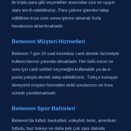
ile kripto para gibi seçenekler arasından size en uygun
olanı tercih edebilirsiniz. Para çekme işlemleri talep
edildikten kısa süre sonra işleme alınarak hızla
hesabınıza aktarılmaktadır.
Betwoon Müşteri Hizmetleri
Betwoon 7 gün 24 saat kesintisiz canlı destek hizmetiyle
kullanıcılarının yanında olmaktadır. Her türlü sorun ve
soru için canlı sohbet seçeneğini kullanabilir ya da e-
posta yoluyla destek talep edebilirsiniz. Türkçe konuşan
deneyimli müşteri hizmetleri ekibi sorularınızı en kısa
sürede yanıtlamaktadır.
Betwoon Spor Bahisleri
Betwoon'da futbol, basketbol, voleybol, tenis, amerikan
futbolu, buz hokeyi ve daha pek çok spor dalında