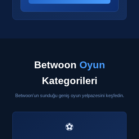
Betwoon
Oyun
Kategorileri
Betwoon'un sunduğu geniş oyun yelpazesini keşfedin.
⚽