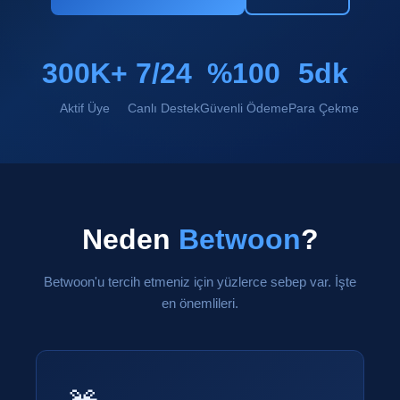
300K+
7/24
%100
5dk
Aktif Üye
Canlı Destek
Güvenli Ödeme
Para Çekme
Neden
Betwoon
?
Betwoon'u tercih etmeniz için yüzlerce sebep var. İşte
en önemlileri.