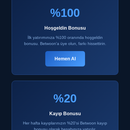
%100
Hoşgeldin Bonusu
İlk yatırımınıza %100 oranında hoşgeldin
bonusu. Betwoon'a üye olun, farkı hissettirin.
Hemen Al
%20
Kayıp Bonusu
Her hafta kayıplarınızın %20'si Betwoon kayıp
bonusu olarak hesabınıza yatırılır.