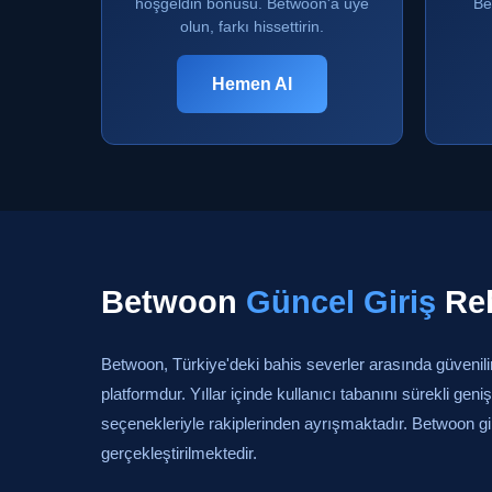
hoşgeldin bonusu. Betwoon'a üye
Be
olun, farkı hissettirin.
Hemen Al
Betwoon
Güncel Giriş
Reh
Betwoon, Türkiye'deki bahis severler arasında güvenilir
platformdur. Yıllar içinde kullanıcı tabanını sürekli ge
seçenekleriyle rakiplerinden ayrışmaktadır. Betwoon gir
gerçekleştirilmektedir.