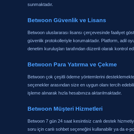
sunmaktadır.
Betwoon Güvenlik ve Lisans
Betwoon uluslararası lisansı çerçevesinde faaliyet göste
güvenlik protokolleriyle korumaktadır. Platform, adil oy
denetim kuruluşları tarafından düzenli olarak kontrol ed
Betwoon Para Yatırma ve Çekme
Betwoon çok çeşitli ödeme yöntemlerini desteklemektedir
seçenekler arasından size en uygun olanı tercih edebili
işleme alınarak hızla hesabınıza aktarılmaktadır.
Betwoon Müşteri Hizmetleri
Betwoon 7 gün 24 saat kesintisiz canlı destek hizmetiyl
soru için canlı sohbet seçeneğini kullanabilir ya da e-p