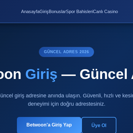
Anasayfa
Giriş
Bonuslar
Spor Bahisleri
Canlı Casino
GÜNCEL ADRES 2026
oon
Giriş
— Güncel 
ncel giriş adresine anında ulaşın. Güvenli, hızlı ve kesin
deneyimi için doğru adrestesiniz.
Betwoon'a Giriş Yap
Üye Ol