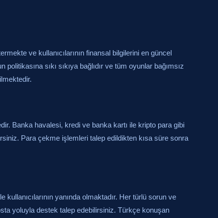
rmekte ve kullanıcılarının finansal bilgilerini en güncel
un politikasına sıkı sıkıya bağlıdır ve tüm oyunlar bağımsız
ilmektedir.
. Banka havalesi, kredi ve banka kartı ile kripto para gibi
rsiniz. Para çekme işlemleri talep edildikten kısa süre sonra
e kullanıcılarının yanında olmaktadır. Her türlü sorun ve
osta yoluyla destek talep edebilirsiniz. Türkçe konuşan