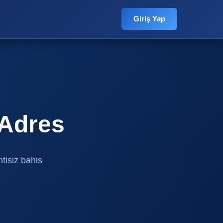
Giriş Yap
Adres
tisiz bahis