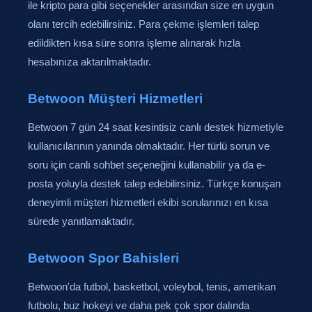
ile kripto para gibi seçenekler arasından size en uygun
olanı tercih edebilirsiniz. Para çekme işlemleri talep
edildikten kısa süre sonra işleme alınarak hızla
hesabınıza aktarılmaktadır.
Betwoon Müşteri Hizmetleri
Betwoon 7 gün 24 saat kesintisiz canlı destek hizmetiyle
kullanıcılarının yanında olmaktadır. Her türlü sorun ve
soru için canlı sohbet seçeneğini kullanabilir ya da e-
posta yoluyla destek talep edebilirsiniz. Türkçe konuşan
deneyimli müşteri hizmetleri ekibi sorularınızı en kısa
sürede yanıtlamaktadır.
Betwoon Spor Bahisleri
Betwoon'da futbol, basketbol, voleybol, tenis, amerikan
futbolu, buz hokeyi ve daha pek çok spor dalında