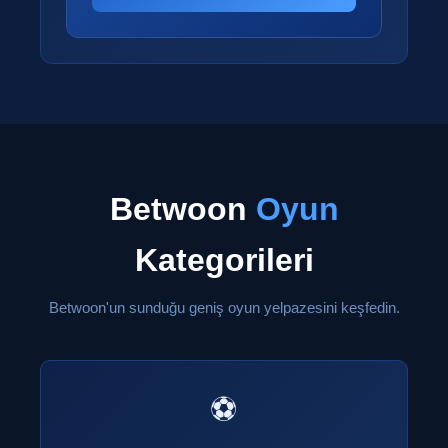
Betwoon
Oyun
Kategorileri
Betwoon'un sunduğu geniş oyun yelpazesini keşfedin.
⚽