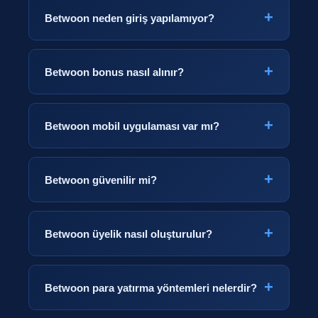
tarayıcınıza yazın, kullanıcı adı ve şifrenizle
Betwoon neden giriş yapılamıyor?
oturum açın.
Betwoon'a erişim sorunu yaşıyorsanız güncel
adres değişmiş olabilir. Güncel adres için sitemizi
Betwoon bonus nasıl alınır?
takip edin.
Betwoon'da üyelik sonrası hoşgeldin bonusu
otomatik olarak tanımlanır. Detaylar için bonuslar
Betwoon mobil uygulaması var mı?
sayfasını inceleyin.
Betwoon mobil uyumlu bir platformdur. Tarayıcı
üzerinden mobil cihazlardan kolayca erişebilirsiniz.
Betwoon güvenilir mi?
Betwoon lisanslı bir platform olarak güvenli
altyapıyla hizmet vermektedir.
Betwoon üyelik nasıl oluşturulur?
Betwoon güncel adresine girerek üye ol butonuna
tıklayın, bilgilerinizi doldurun ve hesabınızı
Betwoon para yatırma yöntemleri nelerdir?
oluşturun.