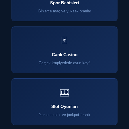
Spor Bahisleri
Binlerce maç ve yüksek oranlar
🃏
Canlı Casino
Gerçek krupiyerlerle oyun keyfi
🎰
Slot Oyunları
Yüzlerce slot ve jackpot fırsatı