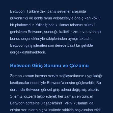
Betwoon, Türkiye'deki bahis severler arasında
güvenilirliği ve geniş oyun yelpazesiyle öne çıkan köklü
bir platformdur. Yıllar içinde kullanıcı tabanını sürekli
genişleten Betwoon, sunduğu kaliteli hizmet ve avantajlı
bonus seçenekleriyle rakiplerinden ayrışmaktadır.
Betwoon giriş işlemleri son derece basit bir şekilde
gerçekleştirilmektedir.
Betwoon Giriş Sorunu ve Çözümü
Zaman zaman internet servis sağlayıcılarının uyguladığı
kısıtlamalar nedeniyle Betwoon'a erişim güçleşebilir. Bu
durumda Betwoon güncel giriş adresi değişmiş olabilir.
Sitemizi düzenli takip ederek her zaman en güncel
Betwoon adresine ulaşabilirsiniz. VPN kullanımı da
erişim sorunlarının çözümünde sıklıkla başvurulan etkili