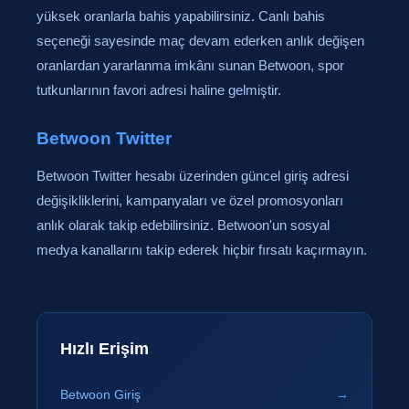
yüksek oranlarla bahis yapabilirsiniz. Canlı bahis
seçeneği sayesinde maç devam ederken anlık değişen
oranlardan yararlanma imkânı sunan Betwoon, spor
tutkunlarının favori adresi haline gelmiştir.
Betwoon Twitter
Betwoon Twitter hesabı üzerinden güncel giriş adresi
değişikliklerini, kampanyaları ve özel promosyonları
anlık olarak takip edebilirsiniz. Betwoon'un sosyal
medya kanallarını takip ederek hiçbir fırsatı kaçırmayın.
Hızlı Erişim
Betwoon Giriş