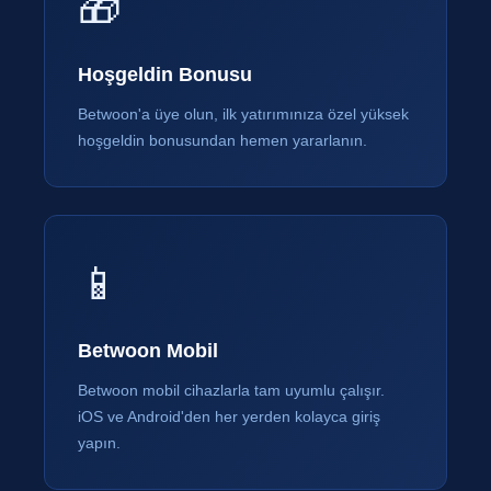
🎁
Hoşgeldin Bonusu
Betwoon'a üye olun, ilk yatırımınıza özel yüksek
hoşgeldin bonusundan hemen yararlanın.
📱
Betwoon Mobil
Betwoon mobil cihazlarla tam uyumlu çalışır.
iOS ve Android'den her yerden kolayca giriş
yapın.