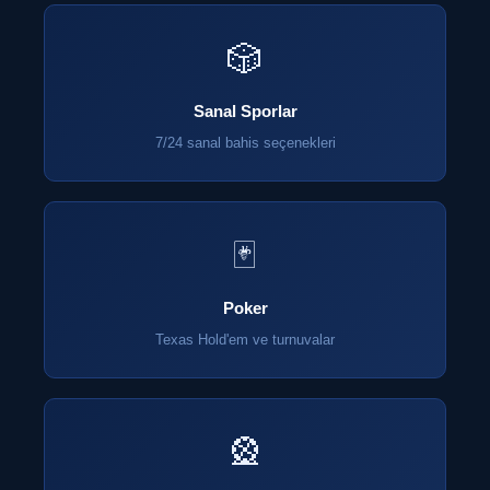
🎲
Sanal Sporlar
7/24 sanal bahis seçenekleri
🃏
Poker
Texas Hold'em ve turnuvalar
🎡