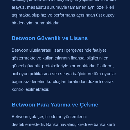
arayüz, masaüstü sürümüyle tamamen aynı özellikleri
taşımakta olup hız ve performans açısından üst düzey
bir deneyim sunmaktadır.
Betwoon Güvenlik ve Lisans
Betwoon uluslararası lisansı çerçevesinde faaliyet
göstermekte ve kullanıcılarının finansal bilgilerini en
güncel güvenlik protokolleriyle korumaktadır. Platform,
adil oyun politikasına sıkı sıkıya bağlıdır ve tüm oyunlar
bağımsız denetim kuruluşları tarafından düzenli olarak
kontrol edilmektedir.
Betwoon Para Yatırma ve Çekme
Betwoon çok çeşitli ödeme yöntemlerini
desteklemektedir. Banka havalesi, kredi ve banka kartı