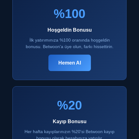
%100
Hoşgeldin Bonusu
İlk yatırımınıza %100 oranında hoşgeldin
bonusu. Betwoon'a üye olun, farkı hissettirin.
Hemen Al
%20
Kayıp Bonusu
Her hafta kayıplarınızın %20'si Betwoon kayıp
bonusu olarak hesabınıza yatırılır.