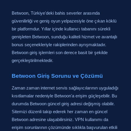
Betwoon, Türkiye'deki bahis severler arasında
güvenilirliği ve geniş oyun yelpazesiyle öne çıkan köklü
bir platformdur. Yıllar içinde kullanıcı tabanını sürekli
genişleten Betwoon, sunduğu kaliteli hizmet ve avantajlı
bonus seçenekleriyle rakiplerinden ayrışmaktadır.
Betwoon giriş işlemleri son derece basit bir şekilde
gerçekleştirilmektedir.
Betwoon Giriş Sorunu ve Çözümü
Zaman zaman internet servis sağlayıcılarının uyguladığı
kısıtlamalar nedeniyle Betwoon'a erişim güçleşebilir. Bu
durumda Betwoon güncel giriş adresi değişmiş olabilir.
Sitemizi düzenli takip ederek her zaman en güncel
Betwoon adresine ulaşabilirsiniz. VPN kullanımı da
erişim sorunlarının çözümünde sıklıkla başvurulan etkili