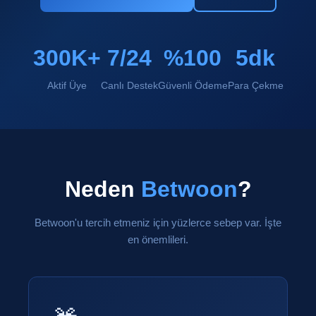
300K+
7/24
%100
5dk
Aktif Üye
Canlı Destek
Güvenli Ödeme
Para Çekme
Neden
Betwoon
?
Betwoon'u tercih etmeniz için yüzlerce sebep var. İşte
en önemlileri.