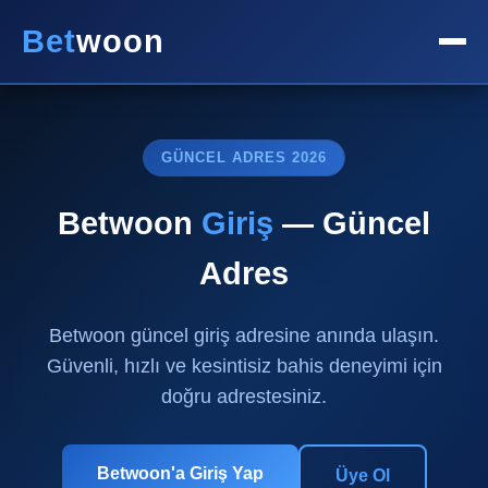
Bet
woon
GÜNCEL ADRES 2026
Betwoon
Giriş
— Güncel
Adres
Betwoon güncel giriş adresine anında ulaşın.
Güvenli, hızlı ve kesintisiz bahis deneyimi için
doğru adrestesiniz.
Betwoon'a Giriş Yap
Üye Ol