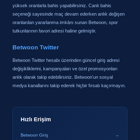
yüksek oranlarla bahis yapabilirsiniz. Canlı bahis
seçeneği sayesinde maç devam ederken anlık değişen
oranlardan yararlanma imkânı sunan Betwoon, spor
tutkunlarının favori adresi haline gelmiştir.
Betwoon Twitter
Betwoon Twitter hesabı üzerinden güncel giriş adresi
değişikliklerini, kampanyaları ve özel promosyonları
anlık olarak takip edebilirsiniz. Betwoon'un sosyal
medya kanallarını takip ederek hiçbir fırsatı kaçırmayın.
Hızlı Erişim
Betwoon Giriş