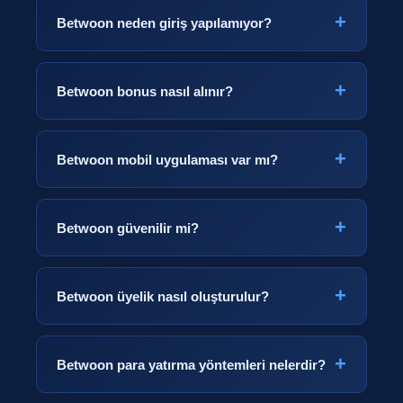
tarayıcınıza yazın, kullanıcı adı ve şifrenizle
Betwoon neden giriş yapılamıyor?
oturum açın.
Betwoon'a erişim sorunu yaşıyorsanız güncel
adres değişmiş olabilir. Güncel adres için sitemizi
Betwoon bonus nasıl alınır?
takip edin.
Betwoon'da üyelik sonrası hoşgeldin bonusu
otomatik olarak tanımlanır. Detaylar için bonuslar
Betwoon mobil uygulaması var mı?
sayfasını inceleyin.
Betwoon mobil uyumlu bir platformdur. Tarayıcı
üzerinden mobil cihazlardan kolayca erişebilirsiniz.
Betwoon güvenilir mi?
Betwoon lisanslı bir platform olarak güvenli
altyapıyla hizmet vermektedir.
Betwoon üyelik nasıl oluşturulur?
Betwoon güncel adresine girerek üye ol butonuna
tıklayın, bilgilerinizi doldurun ve hesabınızı
Betwoon para yatırma yöntemleri nelerdir?
oluşturun.