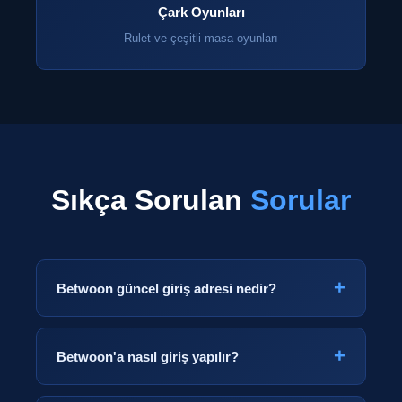
Çark Oyunları
Rulet ve çeşitli masa oyunları
Sıkça Sorulan
Sorular
Betwoon güncel giriş adresi nedir?
Betwoon güncel giriş adresi
tr.453betwoonresmi.com olarak güncellenmektedir.
Betwoon'a nasıl giriş yapılır?
Siteye erişim sorunu yaşadığınızda bu adresi
kullanabilirsiniz.
Betwoon'a giriş yapmak için güncel adresi