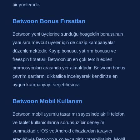
bir yöntemdir.
Betwoon Bonus Fırsatları
Betwoon yeni üyelerine sunduğu hoşgeldin bonusunun
yanı sıra mevcut üyeler için de cazip kampanyalar
düzenlemektedir. Kayıp bonusu, yatırım bonusu ve
freespin fırsatları Betwoon'un en çok tercih edilen
promosyonları arasında yer almaktadır. Betwoon bonus
çevrim şartlarını dikkatlice inceleyerek kendinize en
uygun kampanyayı seçebilirsiniz.
Betwoon Mobil Kullanım
Betwoon mobil uyumlu tasarımı sayesinde akıllı telefon
ve tablet kullanıcılarına sorunsuz bir deneyim
sunmaktadır. iOS ve Android cihazlardan tarayıcı
aracılığıyla Betwoon'a kolayca giriş yapabilirsiniz. Mobil