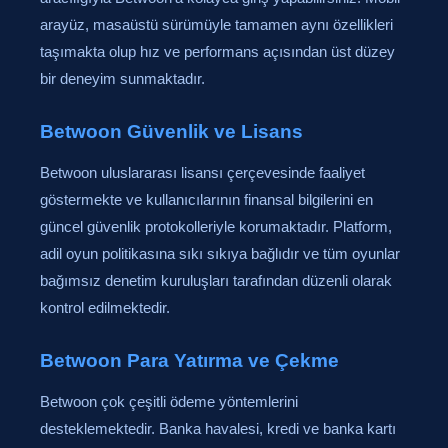
arayüz, masaüstü sürümüyle tamamen aynı özellikleri
taşımakta olup hız ve performans açısından üst düzey
bir deneyim sunmaktadır.
Betwoon Güvenlik ve Lisans
Betwoon uluslararası lisansı çerçevesinde faaliyet
göstermekte ve kullanıcılarının finansal bilgilerini en
güncel güvenlik protokolleriyle korumaktadır. Platform,
adil oyun politikasına sıkı sıkıya bağlıdır ve tüm oyunlar
bağımsız denetim kuruluşları tarafından düzenli olarak
kontrol edilmektedir.
Betwoon Para Yatırma ve Çekme
Betwoon çok çeşitli ödeme yöntemlerini
desteklemektedir. Banka havalesi, kredi ve banka kartı