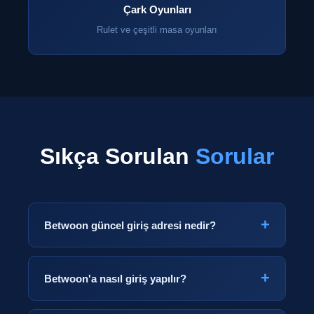
Çark Oyunları
Rulet ve çeşitli masa oyunları
Sıkça Sorulan
Sorular
Betwoon güncel giriş adresi nedir?
Betwoon güncel giriş adresi
tr.453betwoonresmi.com olarak güncellenmektedir.
Betwoon'a nasıl giriş yapılır?
Siteye erişim sorunu yaşadığınızda bu adresi
kullanabilirsiniz.
Betwoon'a giriş yapmak için güncel adresi