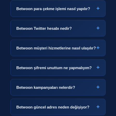
Betwoon banka havalesi, kredi kartı ve kripto para
gibi çeşitli ödeme yöntemlerini desteklemektedir.
Betwoon para çekme işlemi nasıl yapılır?
Betwoon hesabınızdan para çekmek için cüzdanım
bölümüne gidin ve çekim talebinizi oluşturun.
Betwoon Twitter hesabı nedir?
Betwoon güncel adres ve kampanya duyuruları
için resmi Twitter hesabını takip edebilirsiniz.
Betwoon müşteri hizmetlerine nasıl ulaşılır?
Betwoon canlı destek hattı 7/24 hizmet
vermektedir. Siteye girerek canlı sohbet
Betwoon şifremi unuttum ne yapmalıyım?
başlatabilirsiniz.
Betwoon giriş sayfasındaki şifremi unuttum
seçeneğine tıklayarak e-posta adresinize sıfırlama
Betwoon kampanyaları nelerdir?
bağlantısı alabilirsiniz.
Betwoon yatırım bonusu, kayıp bonusu, freespin
ve özel kampanyalar gibi çeşitli promosyonlar
Betwoon güncel adres neden değişiyor?
sunmaktadır.