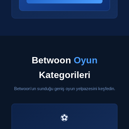
Betwoon
Oyun
Kategorileri
Betwoon'un sunduğu geniş oyun yelpazesini keşfedin.
⚽