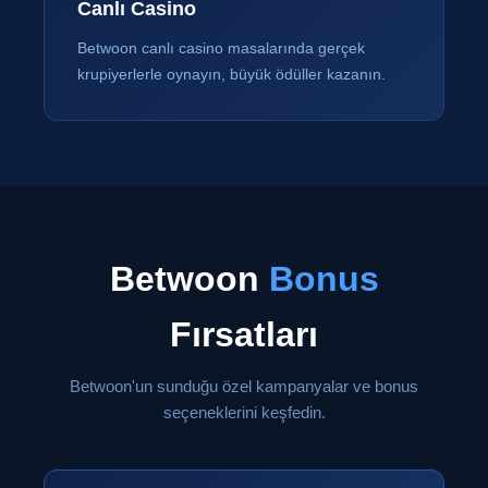
Canlı Casino
Betwoon canlı casino masalarında gerçek
krupiyerlerle oynayın, büyük ödüller kazanın.
Betwoon
Bonus
Fırsatları
Betwoon'un sunduğu özel kampanyalar ve bonus
seçeneklerini keşfedin.