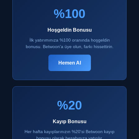
%100
Hoşgeldin Bonusu
İlk yatırımınıza %100 oranında hoşgeldin
bonusu. Betwoon'a üye olun, farkı hissettirin.
Hemen Al
%20
Kayıp Bonusu
Her hafta kayıplarınızın %20'si Betwoon kayıp
bonusu olarak hesabınıza yatırılır.