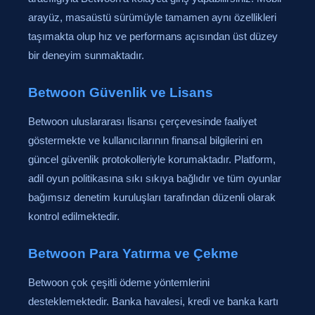
arayüz, masaüstü sürümüyle tamamen aynı özellikleri
taşımakta olup hız ve performans açısından üst düzey
bir deneyim sunmaktadır.
Betwoon Güvenlik ve Lisans
Betwoon uluslararası lisansı çerçevesinde faaliyet
göstermekte ve kullanıcılarının finansal bilgilerini en
güncel güvenlik protokolleriyle korumaktadır. Platform,
adil oyun politikasına sıkı sıkıya bağlıdır ve tüm oyunlar
bağımsız denetim kuruluşları tarafından düzenli olarak
kontrol edilmektedir.
Betwoon Para Yatırma ve Çekme
Betwoon çok çeşitli ödeme yöntemlerini
desteklemektedir. Banka havalesi, kredi ve banka kartı