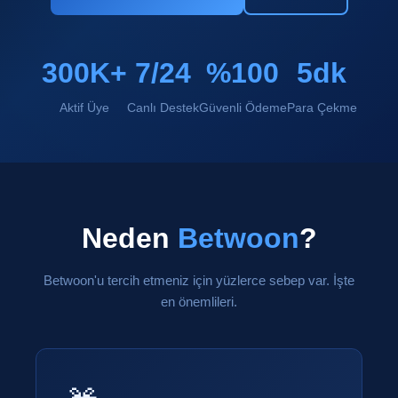
300K+
7/24
%100
5dk
Aktif Üye
Canlı Destek
Güvenli Ödeme
Para Çekme
Neden
Betwoon
?
Betwoon'u tercih etmeniz için yüzlerce sebep var. İşte
en önemlileri.