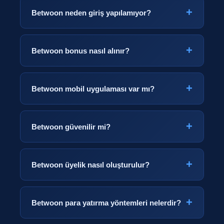
tarayıcınıza yazın, kullanıcı adı ve şifrenizle
Betwoon neden giriş yapılamıyor?
oturum açın.
Betwoon'a erişim sorunu yaşıyorsanız güncel
adres değişmiş olabilir. Güncel adres için sitemizi
Betwoon bonus nasıl alınır?
takip edin.
Betwoon'da üyelik sonrası hoşgeldin bonusu
otomatik olarak tanımlanır. Detaylar için bonuslar
Betwoon mobil uygulaması var mı?
sayfasını inceleyin.
Betwoon mobil uyumlu bir platformdur. Tarayıcı
üzerinden mobil cihazlardan kolayca erişebilirsiniz.
Betwoon güvenilir mi?
Betwoon lisanslı bir platform olarak güvenli
altyapıyla hizmet vermektedir.
Betwoon üyelik nasıl oluşturulur?
Betwoon güncel adresine girerek üye ol butonuna
tıklayın, bilgilerinizi doldurun ve hesabınızı
Betwoon para yatırma yöntemleri nelerdir?
oluşturun.