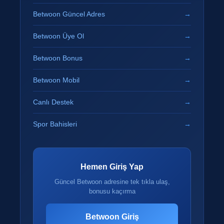
Betwoon Güncel Adres
Betwoon Üye Ol
Betwoon Bonus
Betwoon Mobil
Canlı Destek
Spor Bahisleri
Hemen Giriş Yap
Güncel Betwoon adresine tek tıkla ulaş,
bonusu kaçırma
Betwoon Giriş