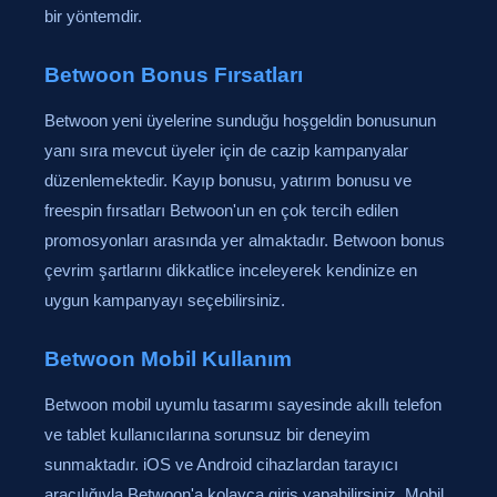
bir yöntemdir.
Betwoon Bonus Fırsatları
Betwoon yeni üyelerine sunduğu hoşgeldin bonusunun
yanı sıra mevcut üyeler için de cazip kampanyalar
düzenlemektedir. Kayıp bonusu, yatırım bonusu ve
freespin fırsatları Betwoon'un en çok tercih edilen
promosyonları arasında yer almaktadır. Betwoon bonus
çevrim şartlarını dikkatlice inceleyerek kendinize en
uygun kampanyayı seçebilirsiniz.
Betwoon Mobil Kullanım
Betwoon mobil uyumlu tasarımı sayesinde akıllı telefon
ve tablet kullanıcılarına sorunsuz bir deneyim
sunmaktadır. iOS ve Android cihazlardan tarayıcı
aracılığıyla Betwoon'a kolayca giriş yapabilirsiniz. Mobil