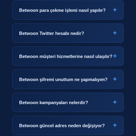
Betwoon banka havalesi, kredi kartı ve kripto para
gibi çeşitli ödeme yöntemlerini desteklemektedir.
Betwoon para çekme işlemi nasıl yapılır?
Betwoon hesabınızdan para çekmek için cüzdanım
bölümüne gidin ve çekim talebinizi oluşturun.
Betwoon Twitter hesabı nedir?
Betwoon güncel adres ve kampanya duyuruları
için resmi Twitter hesabını takip edebilirsiniz.
Betwoon müşteri hizmetlerine nasıl ulaşılır?
Betwoon canlı destek hattı 7/24 hizmet
vermektedir. Siteye girerek canlı sohbet
Betwoon şifremi unuttum ne yapmalıyım?
başlatabilirsiniz.
Betwoon giriş sayfasındaki şifremi unuttum
seçeneğine tıklayarak e-posta adresinize sıfırlama
Betwoon kampanyaları nelerdir?
bağlantısı alabilirsiniz.
Betwoon yatırım bonusu, kayıp bonusu, freespin
ve özel kampanyalar gibi çeşitli promosyonlar
Betwoon güncel adres neden değişiyor?
sunmaktadır.