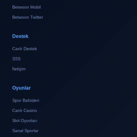
Betwoon Mobil
Betwoon Twitter
Destek
Canlı Destek
SSS
İletişim
Oyunlar
Spor Bahisleri
Canlı Casino
Slot Oyunları
Sanal Sporlar