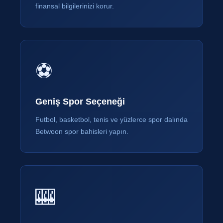
finansal bilgilerinizi korur.
⚽
Geniş Spor Seçeneği
Futbol, basketbol, tenis ve yüzlerce spor dalında
Betwoon spor bahisleri yapın.
🎰