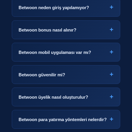
tarayıcınıza yazın, kullanıcı adı ve şifrenizle
Betwoon neden giriş yapılamıyor?
oturum açın.
Betwoon'a erişim sorunu yaşıyorsanız güncel
adres değişmiş olabilir. Güncel adres için sitemizi
Betwoon bonus nasıl alınır?
takip edin.
Betwoon'da üyelik sonrası hoşgeldin bonusu
otomatik olarak tanımlanır. Detaylar için bonuslar
Betwoon mobil uygulaması var mı?
sayfasını inceleyin.
Betwoon mobil uyumlu bir platformdur. Tarayıcı
üzerinden mobil cihazlardan kolayca erişebilirsiniz.
Betwoon güvenilir mi?
Betwoon lisanslı bir platform olarak güvenli
altyapıyla hizmet vermektedir.
Betwoon üyelik nasıl oluşturulur?
Betwoon güncel adresine girerek üye ol butonuna
tıklayın, bilgilerinizi doldurun ve hesabınızı
Betwoon para yatırma yöntemleri nelerdir?
oluşturun.