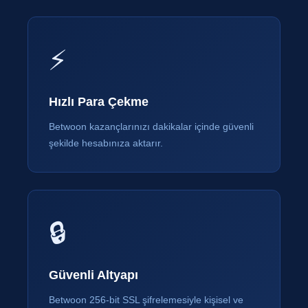
⚡
Hızlı Para Çekme
Betwoon kazançlarınızı dakikalar içinde güvenli
şekilde hesabınıza aktarır.
🔒
Güvenli Altyapı
Betwoon 256-bit SSL şifrelemesiyle kişisel ve