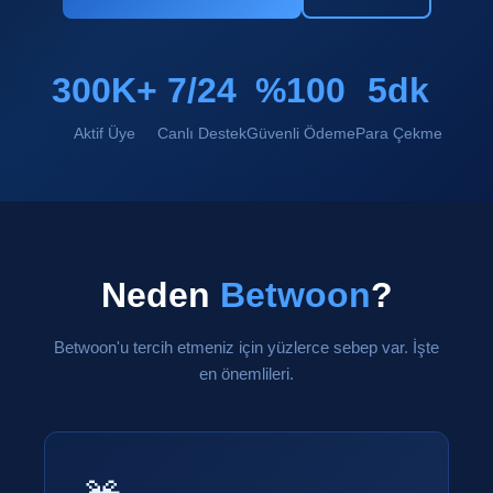
300K+
7/24
%100
5dk
Aktif Üye
Canlı Destek
Güvenli Ödeme
Para Çekme
Neden
Betwoon
?
Betwoon'u tercih etmeniz için yüzlerce sebep var. İşte
en önemlileri.