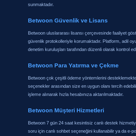
sunmaktadır.
Betwoon Güvenlik ve Lisans
Betwoon uluslararası lisansı çerçevesinde faaliyet göste
güvenlik protokolleriyle korumaktadır. Platform, adil oy
denetim kuruluşları tarafından düzenli olarak kontrol ed
Betwoon Para Yatırma ve Çekme
Betwoon çok çeşitli ödeme yöntemlerini desteklemektedir
seçenekler arasından size en uygun olanı tercih edebili
işleme alınarak hızla hesabınıza aktarılmaktadır.
Betwoon Müşteri Hizmetleri
Betwoon 7 gün 24 saat kesintisiz canlı destek hizmetiyl
soru için canlı sohbet seçeneğini kullanabilir ya da e-p