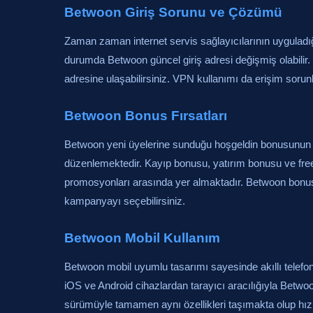
Betwoon Giriş Sorunu ve Çözümü
Zaman zaman internet servis sağlayıcılarının uyguladığ
durumda Betwoon güncel giriş adresi değişmiş olabilir
adresine ulaşabilirsiniz. VPN kullanımı da erişim sorun
Betwoon Bonus Fırsatları
Betwoon yeni üyelerine sunduğu hoşgeldin bonusunun 
düzenlemektedir. Kayıp bonusu, yatırım bonusu ve frees
promosyonları arasında yer almaktadır. Betwoon bonus 
kampanyayı seçebilirsiniz.
Betwoon Mobil Kullanım
Betwoon mobil uyumlu tasarımı sayesinde akıllı telefon
iOS ve Android cihazlardan tarayıcı aracılığıyla Betwoo
sürümüyle tamamen aynı özellikleri taşımakta olup hı