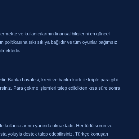
rmekte ve kullanıcılarının finansal bilgilerini en güncel
un politikasına sıkı sıkıya bağlıdır ve tüm oyunlar bağımsız
ilmektedir.
. Banka havalesi, kredi ve banka kartı ile kripto para gibi
rsiniz. Para çekme işlemleri talep edildikten kısa süre sonra
e kullanıcılarının yanında olmaktadır. Her türlü sorun ve
osta yoluyla destek talep edebilirsiniz. Türkçe konuşan