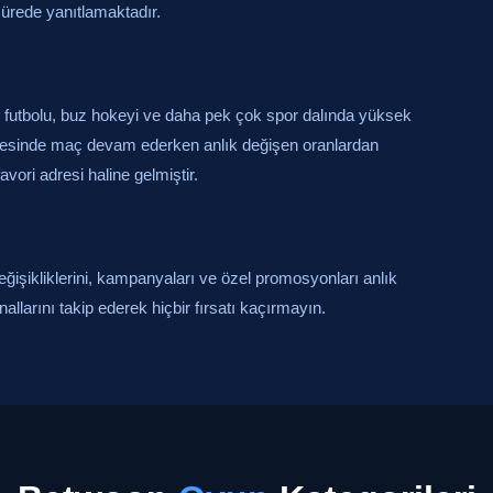
sürede yanıtlamaktadır.
n futbolu, buz hokeyi ve daha pek çok spor dalında yüksek
sayesinde maç devam ederken anlık değişen oranlardan
ori adresi haline gelmiştir.
ğişikliklerini, kampanyaları ve özel promosyonları anlık
llarını takip ederek hiçbir fırsatı kaçırmayın.