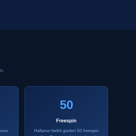
n.
50
Freespin
onus
Haftanın belirli günleri 50 freespin