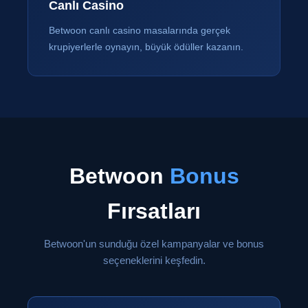
Canlı Casino
Betwoon canlı casino masalarında gerçek
krupiyerlerle oynayın, büyük ödüller kazanın.
Betwoon
Bonus
Fırsatları
Betwoon'un sunduğu özel kampanyalar ve bonus
seçeneklerini keşfedin.