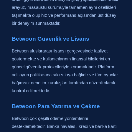
arayüz, masaüstü sürümüyle tamamen aynı özellikleri
taşımakta olup hız ve performans açısından üst düzey
bir deneyim sunmaktadır.
Betwoon Güvenlik ve Lisans
Betwoon uluslararası lisansı çerçevesinde faaliyet
göstermekte ve kullanıcılarının finansal bilgilerini en
güncel güvenlik protokolleriyle korumaktadır. Platform,
adil oyun politikasına sıkı sıkıya bağlıdır ve tüm oyunlar
bağımsız denetim kuruluşları tarafından düzenli olarak
kontrol edilmektedir.
Betwoon Para Yatırma ve Çekme
Betwoon çok çeşitli ödeme yöntemlerini
desteklemektedir. Banka havalesi, kredi ve banka kartı