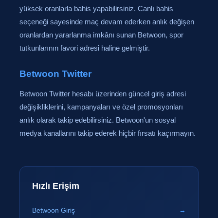
yüksek oranlarla bahis yapabilirsiniz. Canlı bahis
seçeneği sayesinde maç devam ederken anlık değişen
oranlardan yararlanma imkânı sunan Betwoon, spor
tutkunlarının favori adresi haline gelmiştir.
Betwoon Twitter
Betwoon Twitter hesabı üzerinden güncel giriş adresi
değişikliklerini, kampanyaları ve özel promosyonları
anlık olarak takip edebilirsiniz. Betwoon'un sosyal
medya kanallarını takip ederek hiçbir fırsatı kaçırmayın.
Hızlı Erişim
Betwoon Giriş