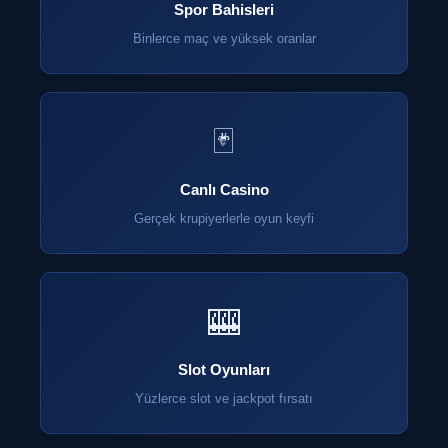
Spor Bahisleri
Binlerce maç ve yüksek oranlar
🃏
Canlı Casino
Gerçek krupiyerlerle oyun keyfi
🎰
Slot Oyunları
Yüzlerce slot ve jackpot fırsatı