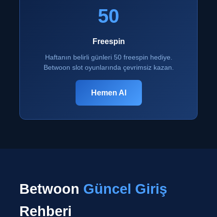
50
Freespin
Haftanın belirli günleri 50 freespin hediye.
Betwoon slot oyunlarında çevrimsiz kazan.
Hemen Al
Betwoon
Güncel Giriş
Rehberi