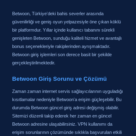
Betwoon, Türkiye'deki bahis severler arasında
güvenilirliği ve geniş oyun yelpazesiyle öne çıkan köklü
bir platformdur. Yıllar içinde kullanıcı tabanını sürekli
genişleten Betwoon, sunduğu kaliteli hizmet ve avantajlı
bonus seçenekleriyle rakiplerinden ayrışmaktadır.
Betwoon giriş işlemleri son derece basit bir şekilde
gerçekleştirilmektedir.
Betwoon Giriş Sorunu ve Çözümü
Zaman zaman internet servis sağlayıcılarının uyguladığı
kısıtlamalar nedeniyle Betwoon'a erişim güçleşebilir. Bu
durumda Betwoon güncel giriş adresi değişmiş olabilir.
Sitemizi düzenli takip ederek her zaman en güncel
Betwoon adresine ulaşabilirsiniz. VPN kullanımı da
erişim sorunlarının çözümünde sıklıkla başvurulan etkili