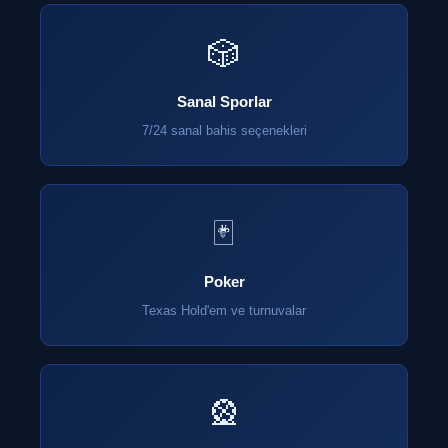
🎲
Sanal Sporlar
7/24 sanal bahis seçenekleri
🃏
Poker
Texas Hold'em ve turnuvalar
🎡