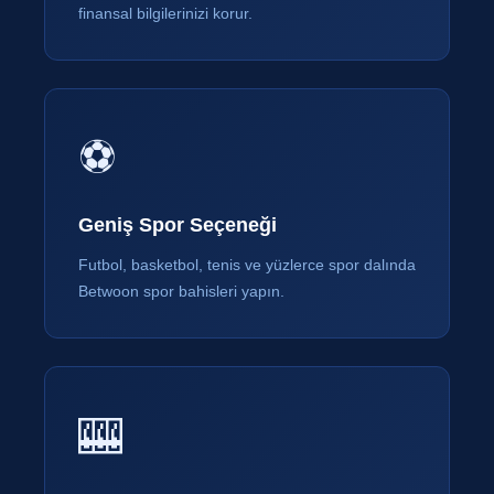
finansal bilgilerinizi korur.
⚽
Geniş Spor Seçeneği
Futbol, basketbol, tenis ve yüzlerce spor dalında
Betwoon spor bahisleri yapın.
🎰