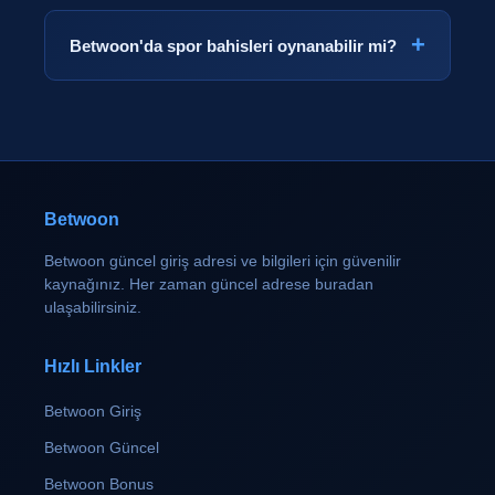
Betwoon yasal kısıtlamalar nedeniyle zaman
zaman adres değişikliğine gidebilmektedir. Güncel
Betwoon'da spor bahisleri oynanabilir mi?
adrese her zaman sitemizden ulaşabilirsiniz.
Betwoon geniş spor bahisleri seçeneği
sunmaktadır. Futbol, basketbol, tenis ve daha
fazlası için bahis yapabilirsiniz.
Betwoon
Betwoon güncel giriş adresi ve bilgileri için güvenilir
kaynağınız. Her zaman güncel adrese buradan
ulaşabilirsiniz.
Hızlı Linkler
Betwoon Giriş
Betwoon Güncel
Betwoon Bonus