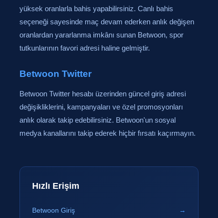
yüksek oranlarla bahis yapabilirsiniz. Canlı bahis
seçeneği sayesinde maç devam ederken anlık değişen
oranlardan yararlanma imkânı sunan Betwoon, spor
tutkunlarının favori adresi haline gelmiştir.
Betwoon Twitter
Betwoon Twitter hesabı üzerinden güncel giriş adresi
değişikliklerini, kampanyaları ve özel promosyonları
anlık olarak takip edebilirsiniz. Betwoon'un sosyal
medya kanallarını takip ederek hiçbir fırsatı kaçırmayın.
Hızlı Erişim
Betwoon Giriş