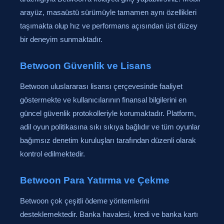
arayüz, masaüstü sürümüyle tamamen aynı özellikleri
taşımakta olup hız ve performans açısından üst düzey
bir deneyim sunmaktadır.
Betwoon Güvenlik ve Lisans
Betwoon uluslararası lisansı çerçevesinde faaliyet
göstermekte ve kullanıcılarının finansal bilgilerini en
güncel güvenlik protokolleriyle korumaktadır. Platform,
adil oyun politikasına sıkı sıkıya bağlıdır ve tüm oyunlar
bağımsız denetim kuruluşları tarafından düzenli olarak
kontrol edilmektedir.
Betwoon Para Yatırma ve Çekme
Betwoon çok çeşitli ödeme yöntemlerini
desteklemektedir. Banka havalesi, kredi ve banka kartı