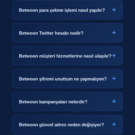
Betwoon banka havalesi, kredi kartı ve kripto para
gibi çeşitli ödeme yöntemlerini desteklemektedir.
Betwoon para çekme işlemi nasıl yapılır?
Betwoon hesabınızdan para çekmek için cüzdanım
bölümüne gidin ve çekim talebinizi oluşturun.
Betwoon Twitter hesabı nedir?
Betwoon güncel adres ve kampanya duyuruları
için resmi Twitter hesabını takip edebilirsiniz.
Betwoon müşteri hizmetlerine nasıl ulaşılır?
Betwoon canlı destek hattı 7/24 hizmet
vermektedir. Siteye girerek canlı sohbet
Betwoon şifremi unuttum ne yapmalıyım?
başlatabilirsiniz.
Betwoon giriş sayfasındaki şifremi unuttum
seçeneğine tıklayarak e-posta adresinize sıfırlama
Betwoon kampanyaları nelerdir?
bağlantısı alabilirsiniz.
Betwoon yatırım bonusu, kayıp bonusu, freespin
ve özel kampanyalar gibi çeşitli promosyonlar
Betwoon güncel adres neden değişiyor?
sunmaktadır.