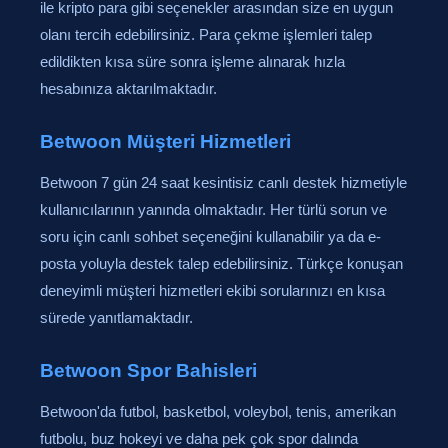
ile kripto para gibi seçenekler arasından size en uygun
olanı tercih edebilirsiniz. Para çekme işlemleri talep
edildikten kısa süre sonra işleme alınarak hızla
hesabınıza aktarılmaktadır.
Betwoon Müşteri Hizmetleri
Betwoon 7 gün 24 saat kesintisiz canlı destek hizmetiyle
kullanıcılarının yanında olmaktadır. Her türlü sorun ve
soru için canlı sohbet seçeneğini kullanabilir ya da e-
posta yoluyla destek talep edebilirsiniz. Türkçe konuşan
deneyimli müşteri hizmetleri ekibi sorularınızı en kısa
sürede yanıtlamaktadır.
Betwoon Spor Bahisleri
Betwoon'da futbol, basketbol, voleybol, tenis, amerikan
futbolu, buz hokeyi ve daha pek çok spor dalında