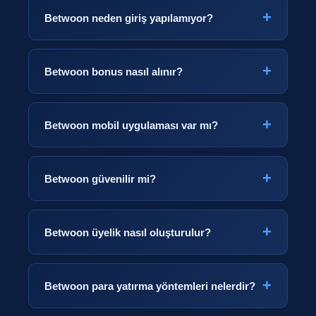
tarayıcınıza yazın, kullanıcı adı ve şifrenizle
Betwoon neden giriş yapılamıyor?
oturum açın.
Betwoon'a erişim sorunu yaşıyorsanız güncel
adres değişmiş olabilir. Güncel adres için sitemizi
Betwoon bonus nasıl alınır?
takip edin.
Betwoon'da üyelik sonrası hoşgeldin bonusu
otomatik olarak tanımlanır. Detaylar için bonuslar
Betwoon mobil uygulaması var mı?
sayfasını inceleyin.
Betwoon mobil uyumlu bir platformdur. Tarayıcı
üzerinden mobil cihazlardan kolayca erişebilirsiniz.
Betwoon güvenilir mi?
Betwoon lisanslı bir platform olarak güvenli
altyapıyla hizmet vermektedir.
Betwoon üyelik nasıl oluşturulur?
Betwoon güncel adresine girerek üye ol butonuna
tıklayın, bilgilerinizi doldurun ve hesabınızı
Betwoon para yatırma yöntemleri nelerdir?
oluşturun.