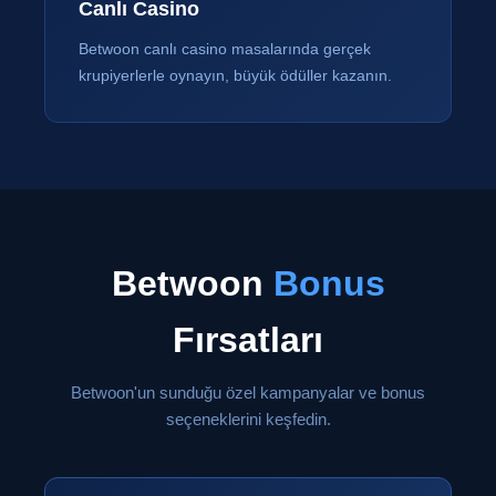
Canlı Casino
Betwoon canlı casino masalarında gerçek
krupiyerlerle oynayın, büyük ödüller kazanın.
Betwoon
Bonus
Fırsatları
Betwoon'un sunduğu özel kampanyalar ve bonus
seçeneklerini keşfedin.