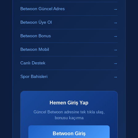
Betwoon Güncel Adres
Betwoon Üye Ol
Betwoon Bonus
Betwoon Mobil
Canlı Destek
Spor Bahisleri
Hemen Giriş Yap
Güncel Betwoon adresine tek tıkla ulaş,
bonusu kaçırma
Betwoon Giriş