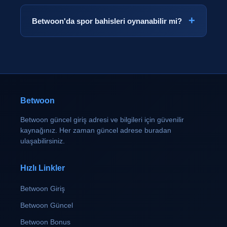
Betwoon yasal kısıtlamalar nedeniyle zaman
zaman adres değişikliğine gidebilmektedir. Güncel
Betwoon'da spor bahisleri oynanabilir mi?
adrese her zaman sitemizden ulaşabilirsiniz.
Betwoon geniş spor bahisleri seçeneği
sunmaktadır. Futbol, basketbol, tenis ve daha
fazlası için bahis yapabilirsiniz.
Betwoon
Betwoon güncel giriş adresi ve bilgileri için güvenilir
kaynağınız. Her zaman güncel adrese buradan
ulaşabilirsiniz.
Hızlı Linkler
Betwoon Giriş
Betwoon Güncel
Betwoon Bonus