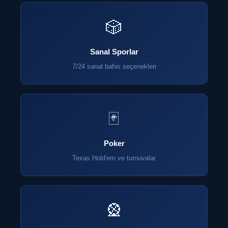
🎲
Sanal Sporlar
7/24 sanal bahis seçenekleri
🃏
Poker
Texas Hold'em ve turnuvalar
🎡