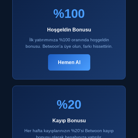
%100
Hoşgeldin Bonusu
İlk yatırımınıza %100 oranında hoşgeldin
bonusu. Betwoon'a üye olun, farkı hissettirin.
Hemen Al
%20
Kayıp Bonusu
Her hafta kayıplarınızın %20'si Betwoon kayıp
bonusu olarak hesabınıza yatırılır.