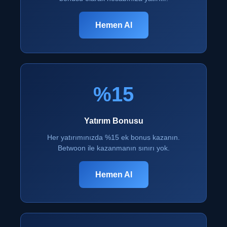
Hemen Al
%15
Yatırım Bonusu
Her yatırımınızda %15 ek bonus kazanın.
Betwoon ile kazanmanın sınırı yok.
Hemen Al