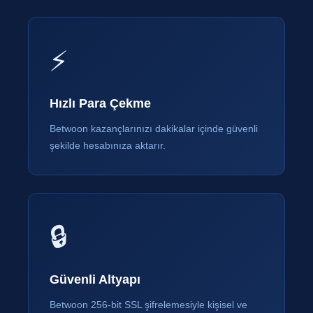
⚡
Hızlı Para Çekme
Betwoon kazançlarınızı dakikalar içinde güvenli
şekilde hesabınıza aktarır.
🔒
Güvenli Altyapı
Betwoon 256-bit SSL şifrelemesiyle kişisel ve