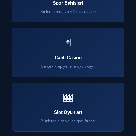
Spor Bahisleri
Binlerce maç ve yüksek oranlar
🃏
Canlı Casino
Gerçek krupiyerlerle oyun keyfi
🎰
Slot Oyunları
Yüzlerce slot ve jackpot fırsatı