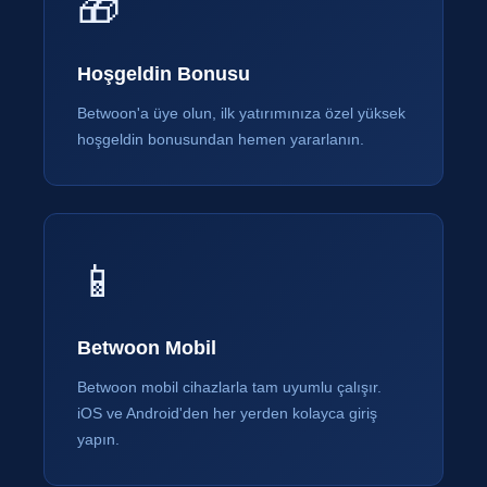
🎁
Hoşgeldin Bonusu
Betwoon'a üye olun, ilk yatırımınıza özel yüksek
hoşgeldin bonusundan hemen yararlanın.
📱
Betwoon Mobil
Betwoon mobil cihazlarla tam uyumlu çalışır.
iOS ve Android'den her yerden kolayca giriş
yapın.