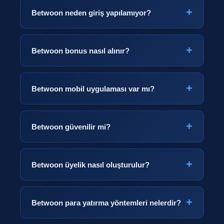
tarayıcınıza yazın, kullanıcı adı ve şifrenizle
Betwoon neden giriş yapılamıyor?
oturum açın.
Betwoon'a erişim sorunu yaşıyorsanız güncel
adres değişmiş olabilir. Güncel adres için sitemizi
Betwoon bonus nasıl alınır?
takip edin.
Betwoon'da üyelik sonrası hoşgeldin bonusu
otomatik olarak tanımlanır. Detaylar için bonuslar
Betwoon mobil uygulaması var mı?
sayfasını inceleyin.
Betwoon mobil uyumlu bir platformdur. Tarayıcı
üzerinden mobil cihazlardan kolayca erişebilirsiniz.
Betwoon güvenilir mi?
Betwoon lisanslı bir platform olarak güvenli
altyapıyla hizmet vermektedir.
Betwoon üyelik nasıl oluşturulur?
Betwoon güncel adresine girerek üye ol butonuna
tıklayın, bilgilerinizi doldurun ve hesabınızı
Betwoon para yatırma yöntemleri nelerdir?
oluşturun.