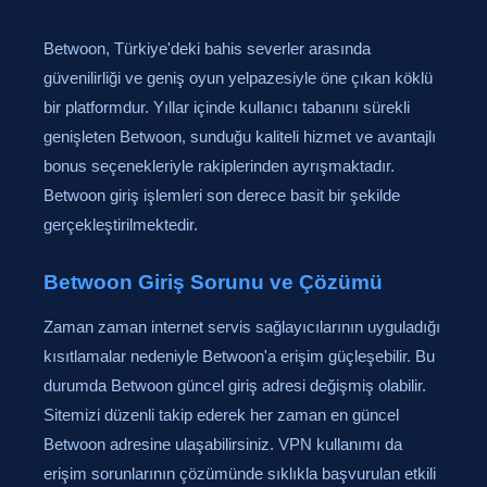
Betwoon, Türkiye'deki bahis severler arasında
güvenilirliği ve geniş oyun yelpazesiyle öne çıkan köklü
bir platformdur. Yıllar içinde kullanıcı tabanını sürekli
genişleten Betwoon, sunduğu kaliteli hizmet ve avantajlı
bonus seçenekleriyle rakiplerinden ayrışmaktadır.
Betwoon giriş işlemleri son derece basit bir şekilde
gerçekleştirilmektedir.
Betwoon Giriş Sorunu ve Çözümü
Zaman zaman internet servis sağlayıcılarının uyguladığı
kısıtlamalar nedeniyle Betwoon'a erişim güçleşebilir. Bu
durumda Betwoon güncel giriş adresi değişmiş olabilir.
Sitemizi düzenli takip ederek her zaman en güncel
Betwoon adresine ulaşabilirsiniz. VPN kullanımı da
erişim sorunlarının çözümünde sıklıkla başvurulan etkili