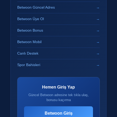
Betwoon Güncel Adres
Betwoon Üye Ol
Betwoon Bonus
Betwoon Mobil
Canlı Destek
Spor Bahisleri
Hemen Giriş Yap
Güncel Betwoon adresine tek tıkla ulaş,
bonusu kaçırma
Betwoon Giriş