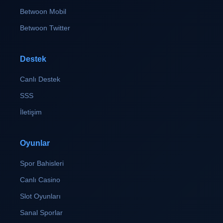
Betwoon Mobil
Betwoon Twitter
Destek
Canlı Destek
SSS
İletişim
Oyunlar
Spor Bahisleri
Canlı Casino
Slot Oyunları
Sanal Sporlar