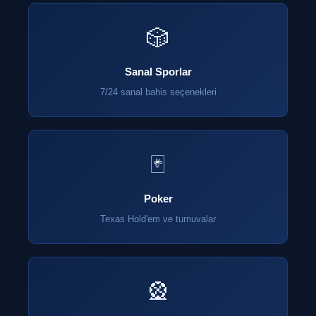
🎲
Sanal Sporlar
7/24 sanal bahis seçenekleri
🃏
Poker
Texas Hold'em ve turnuvalar
🎡