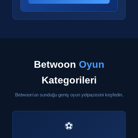
Betwoon
Oyun
Kategorileri
Betwoon'un sunduğu geniş oyun yelpazesini keşfedin.
⚽