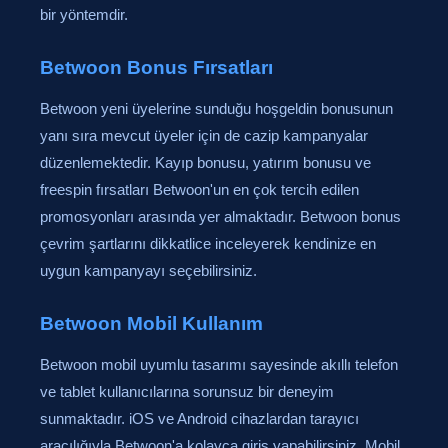
bir yöntemdir.
Betwoon Bonus Fırsatları
Betwoon yeni üyelerine sunduğu hoşgeldin bonusunun
yanı sıra mevcut üyeler için de cazip kampanyalar
düzenlemektedir. Kayıp bonusu, yatırım bonusu ve
freespin fırsatları Betwoon'un en çok tercih edilen
promosyonları arasında yer almaktadır. Betwoon bonus
çevrim şartlarını dikkatlice inceleyerek kendinize en
uygun kampanyayı seçebilirsiniz.
Betwoon Mobil Kullanım
Betwoon mobil uyumlu tasarımı sayesinde akıllı telefon
ve tablet kullanıcılarına sorunsuz bir deneyim
sunmaktadır. iOS ve Android cihazlardan tarayıcı
aracılığıyla Betwoon'a kolayca giriş yapabilirsiniz. Mobil