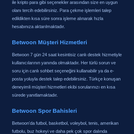
ile kripto para gibi seçenekler arasından size en uygun
olanı tercih edebilirsiniz. Para çekme işlemleri talep
edildikten kısa süre sonra işleme alınarak hızla
hesabınıza aktarılmaktadır.
Betwoon Müşteri Hizmetleri
Betwoon 7 gün 24 saat kesintisiz canlı destek hizmetiyle
kullanıcılarının yanında olmaktadır. Her türlü sorun ve
soru için canlı sohbet seçeneğini kullanabilir ya da e-
posta yoluyla destek talep edebilirsiniz. Türkçe konuşan
deneyimli müşteri hizmetleri ekibi sorularınızı en kısa
sürede yanıtlamaktadır.
Betwoon Spor Bahisleri
Betwoon'da futbol, basketbol, voleybol, tenis, amerikan
futbolu, buz hokeyi ve daha pek çok spor dalında