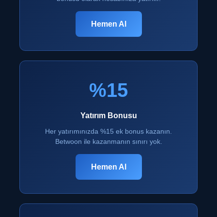
Hemen Al
%15
Yatırım Bonusu
Her yatırımınızda %15 ek bonus kazanın.
Betwoon ile kazanmanın sınırı yok.
Hemen Al