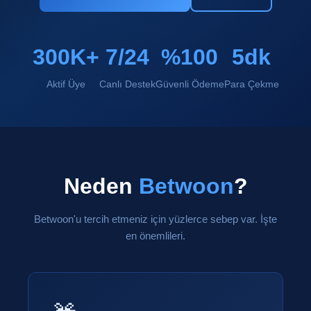
300K+
7/24
%100
5dk
Aktif Üye
Canlı Destek
Güvenli Ödeme
Para Çekme
Neden
Betwoon
?
Betwoon'u tercih etmeniz için yüzlerce sebep var. İşte
en önemlileri.