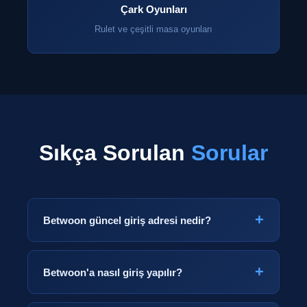
Çark Oyunları
Rulet ve çeşitli masa oyunları
Sıkça Sorulan
Sorular
Betwoon güncel giriş adresi nedir?
Betwoon güncel giriş adresi
tr.453betwoonresmi.com olarak güncellenmektedir.
Betwoon'a nasıl giriş yapılır?
Siteye erişim sorunu yaşadığınızda bu adresi
kullanabilirsiniz.
Betwoon'a giriş yapmak için güncel adresi