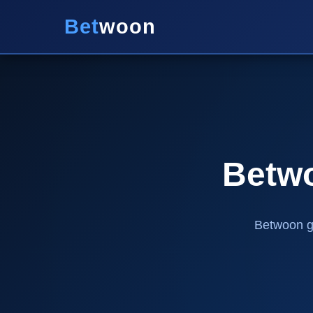
Bet
woon
Betw
Betwoon gü