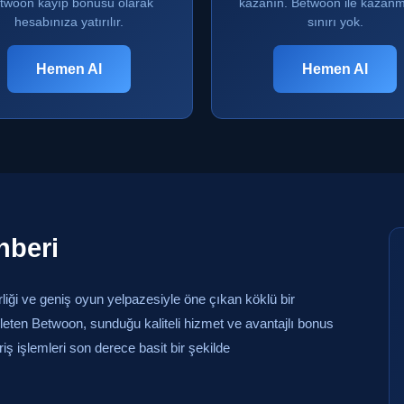
twoon kayıp bonusu olarak
kazanın. Betwoon ile kazan
hesabınıza yatırılır.
sınırı yok.
Hemen Al
Hemen Al
beri
liği ve geniş oyun yelpazesiyle öne çıkan köklü bir
nişleten Betwoon, sunduğu kaliteli hizmet ve avantajlı bonus
iş işlemleri son derece basit bir şekilde