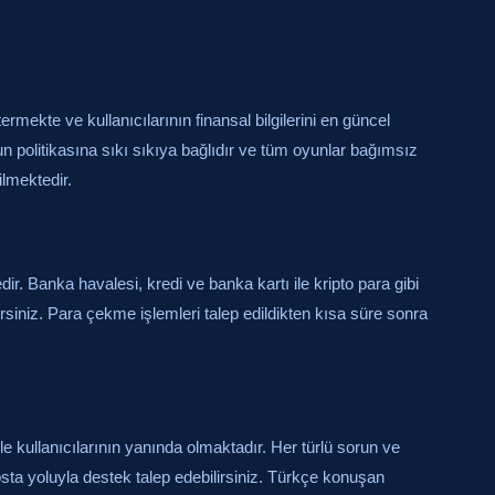
rmekte ve kullanıcılarının finansal bilgilerini en güncel
un politikasına sıkı sıkıya bağlıdır ve tüm oyunlar bağımsız
ilmektedir.
. Banka havalesi, kredi ve banka kartı ile kripto para gibi
rsiniz. Para çekme işlemleri talep edildikten kısa süre sonra
e kullanıcılarının yanında olmaktadır. Her türlü sorun ve
osta yoluyla destek talep edebilirsiniz. Türkçe konuşan