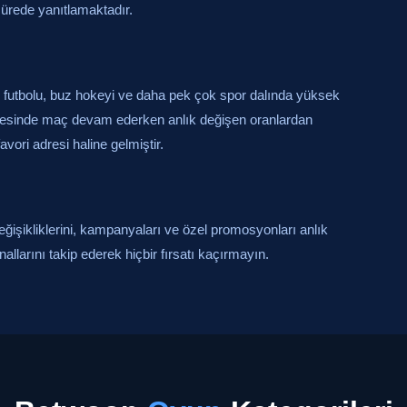
sürede yanıtlamaktadır.
n futbolu, buz hokeyi ve daha pek çok spor dalında yüksek
sayesinde maç devam ederken anlık değişen oranlardan
ori adresi haline gelmiştir.
ğişikliklerini, kampanyaları ve özel promosyonları anlık
llarını takip ederek hiçbir fırsatı kaçırmayın.