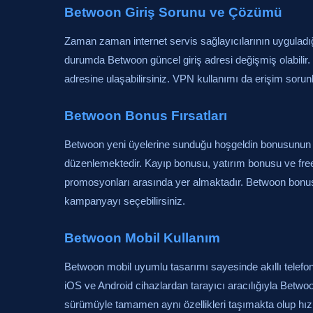
Betwoon Giriş Sorunu ve Çözümü
Zaman zaman internet servis sağlayıcılarının uyguladığ
durumda Betwoon güncel giriş adresi değişmiş olabilir
adresine ulaşabilirsiniz. VPN kullanımı da erişim sorun
Betwoon Bonus Fırsatları
Betwoon yeni üyelerine sunduğu hoşgeldin bonusunun 
düzenlemektedir. Kayıp bonusu, yatırım bonusu ve frees
promosyonları arasında yer almaktadır. Betwoon bonus 
kampanyayı seçebilirsiniz.
Betwoon Mobil Kullanım
Betwoon mobil uyumlu tasarımı sayesinde akıllı telefon
iOS ve Android cihazlardan tarayıcı aracılığıyla Betwoo
sürümüyle tamamen aynı özellikleri taşımakta olup hı