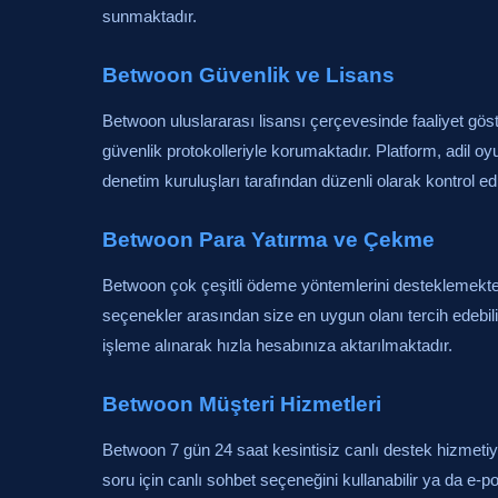
sunmaktadır.
Betwoon Güvenlik ve Lisans
Betwoon uluslararası lisansı çerçevesinde faaliyet göste
güvenlik protokolleriyle korumaktadır. Platform, adil oy
denetim kuruluşları tarafından düzenli olarak kontrol ed
Betwoon Para Yatırma ve Çekme
Betwoon çok çeşitli ödeme yöntemlerini desteklemektedir
seçenekler arasından size en uygun olanı tercih edebili
işleme alınarak hızla hesabınıza aktarılmaktadır.
Betwoon Müşteri Hizmetleri
Betwoon 7 gün 24 saat kesintisiz canlı destek hizmetiyl
soru için canlı sohbet seçeneğini kullanabilir ya da e-p