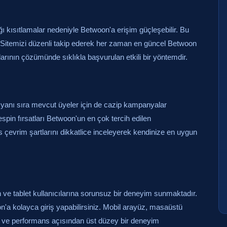
ı kısıtlamalar nedeniyle Betwoon'a erişim güçleşebilir. Bu
. Sitemizi düzenli takip ederek her zaman en güncel Betwoon
larının çözümünde sıklıkla başvurulan etkili bir yöntemdir.
yanı sıra mevcut üyeler için de cazip kampanyalar
pin fırsatları Betwoon'un en çok tercih edilen
çevrim şartlarını dikkatlice inceleyerek kendinize en uygun
 ve tablet kullanıcılarına sorunsuz bir deneyim sunmaktadır.
n'a kolayca giriş yapabilirsiniz. Mobil arayüz, masaüstü
z ve performans açısından üst düzey bir deneyim