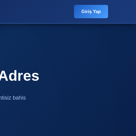
Giriş Yap
Adres
tisiz bahis