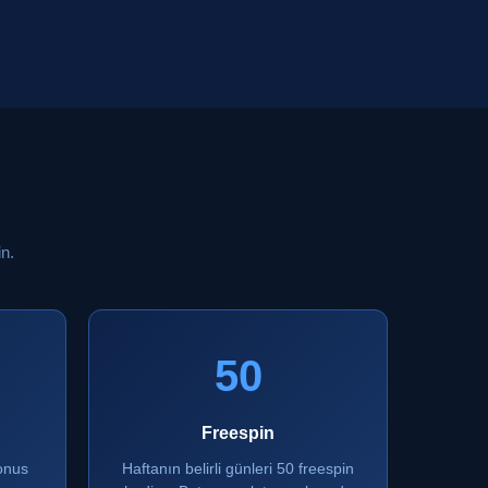
n.
50
Freespin
onus
Haftanın belirli günleri 50 freespin