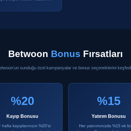
Betwoon
Bonus
Fırsatları
etwoon'un sunduğu özel kampanyalar ve bonus seçeneklerini keşfedi
%20
%15
Kayıp Bonusu
Yatırım Bonusu
 hafta kayıplarınızın %20'si
Her yatırımınızda %15 ek b