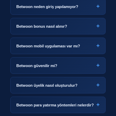
tarayıcınıza yazın, kullanıcı adı ve şifrenizle
Betwoon neden giriş yapılamıyor?
oturum açın.
Betwoon'a erişim sorunu yaşıyorsanız güncel
adres değişmiş olabilir. Güncel adres için sitemizi
Betwoon bonus nasıl alınır?
takip edin.
Betwoon'da üyelik sonrası hoşgeldin bonusu
otomatik olarak tanımlanır. Detaylar için bonuslar
Betwoon mobil uygulaması var mı?
sayfasını inceleyin.
Betwoon mobil uyumlu bir platformdur. Tarayıcı
üzerinden mobil cihazlardan kolayca erişebilirsiniz.
Betwoon güvenilir mi?
Betwoon lisanslı bir platform olarak güvenli
altyapıyla hizmet vermektedir.
Betwoon üyelik nasıl oluşturulur?
Betwoon güncel adresine girerek üye ol butonuna
tıklayın, bilgilerinizi doldurun ve hesabınızı
Betwoon para yatırma yöntemleri nelerdir?
oluşturun.