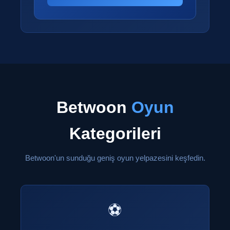
Betwoon
Oyun
Kategorileri
Betwoon'un sunduğu geniş oyun yelpazesini keşfedin.
⚽