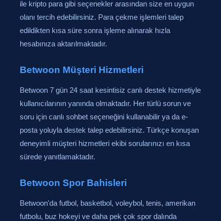
ile kripto para gibi seçenekler arasından size en uygun
olanı tercih edebilirsiniz. Para çekme işlemleri talep
edildikten kısa süre sonra işleme alınarak hızla
hesabınıza aktarılmaktadır.
Betwoon Müşteri Hizmetleri
Betwoon 7 gün 24 saat kesintisiz canlı destek hizmetiyle
kullanıcılarının yanında olmaktadır. Her türlü sorun ve
soru için canlı sohbet seçeneğini kullanabilir ya da e-
posta yoluyla destek talep edebilirsiniz. Türkçe konuşan
deneyimli müşteri hizmetleri ekibi sorularınızı en kısa
sürede yanıtlamaktadır.
Betwoon Spor Bahisleri
Betwoon'da futbol, basketbol, voleybol, tenis, amerikan
futbolu, buz hokeyi ve daha pek çok spor dalında