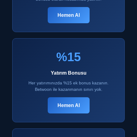
Hemen Al
%15
Yatırım Bonusu
Her yatırımınızda %15 ek bonus kazanın.
Betwoon ile kazanmanın sınırı yok.
Hemen Al