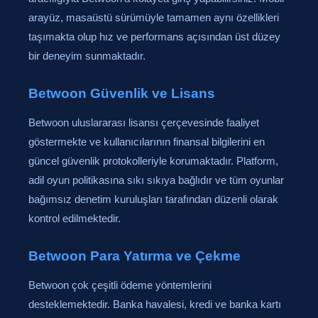
arayüz, masaüstü sürümüyle tamamen aynı özellikleri
taşımakta olup hız ve performans açısından üst düzey
bir deneyim sunmaktadır.
Betwoon Güvenlik ve Lisans
Betwoon uluslararası lisansı çerçevesinde faaliyet
göstermekte ve kullanıcılarının finansal bilgilerini en
güncel güvenlik protokolleriyle korumaktadır. Platform,
adil oyun politikasına sıkı sıkıya bağlıdır ve tüm oyunlar
bağımsız denetim kuruluşları tarafından düzenli olarak
kontrol edilmektedir.
Betwoon Para Yatırma ve Çekme
Betwoon çok çeşitli ödeme yöntemlerini
desteklemektedir. Banka havalesi, kredi ve banka kartı