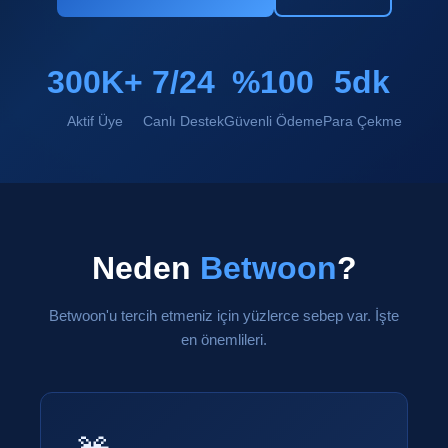
300K+
7/24
%100
5dk
Aktif Üye
Canlı Destek
Güvenli Ödeme
Para Çekme
Neden
Betwoon
?
Betwoon'u tercih etmeniz için yüzlerce sebep var. İşte
en önemlileri.