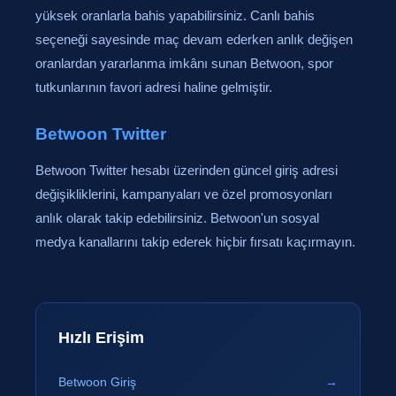
yüksek oranlarla bahis yapabilirsiniz. Canlı bahis
seçeneği sayesinde maç devam ederken anlık değişen
oranlardan yararlanma imkânı sunan Betwoon, spor
tutkunlarının favori adresi haline gelmiştir.
Betwoon Twitter
Betwoon Twitter hesabı üzerinden güncel giriş adresi
değişikliklerini, kampanyaları ve özel promosyonları
anlık olarak takip edebilirsiniz. Betwoon'un sosyal
medya kanallarını takip ederek hiçbir fırsatı kaçırmayın.
Hızlı Erişim
Betwoon Giriş