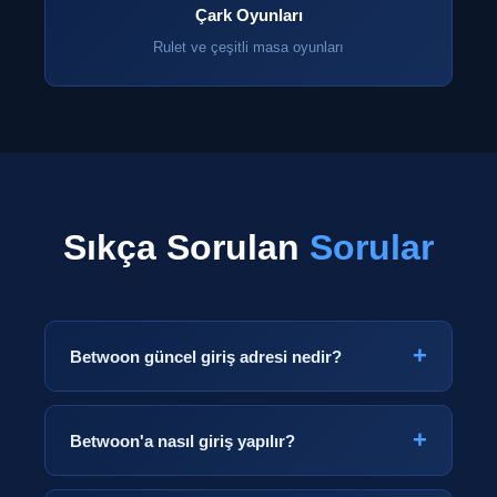
Çark Oyunları
Rulet ve çeşitli masa oyunları
Sıkça Sorulan
Sorular
Betwoon güncel giriş adresi nedir?
Betwoon güncel giriş adresi
tr.453betwoonresmi.com olarak güncellenmektedir.
Betwoon'a nasıl giriş yapılır?
Siteye erişim sorunu yaşadığınızda bu adresi
kullanabilirsiniz.
Betwoon'a giriş yapmak için güncel adresi