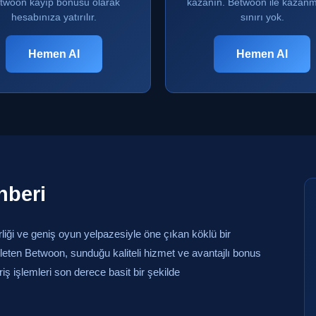
twoon kayıp bonusu olarak
kazanın. Betwoon ile kazan
hesabınıza yatırılır.
sınırı yok.
Hemen Al
Hemen Al
beri
liği ve geniş oyun yelpazesiyle öne çıkan köklü bir
nişleten Betwoon, sunduğu kaliteli hizmet ve avantajlı bonus
iş işlemleri son derece basit bir şekilde