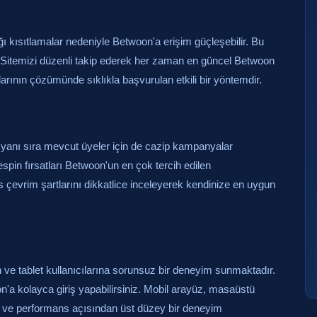
ı kısıtlamalar nedeniyle Betwoon'a erişim güçleşebilir. Bu
. Sitemizi düzenli takip ederek her zaman en güncel Betwoon
larının çözümünde sıklıkla başvurulan etkili bir yöntemdir.
yanı sıra mevcut üyeler için de cazip kampanyalar
pin fırsatları Betwoon'un en çok tercih edilen
çevrim şartlarını dikkatlice inceleyerek kendinize en uygun
 ve tablet kullanıcılarına sorunsuz bir deneyim sunmaktadır.
n'a kolayca giriş yapabilirsiniz. Mobil arayüz, masaüstü
z ve performans açısından üst düzey bir deneyim