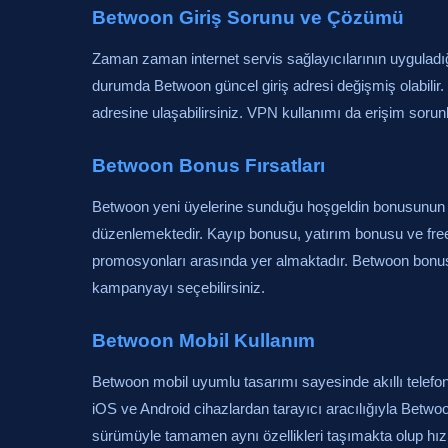
Betwoon Giriş Sorunu ve Çözümü
Zaman zaman internet servis sağlayıcılarının uyguladığ
durumda Betwoon güncel giriş adresi değişmiş olabilir
adresine ulaşabilirsiniz. VPN kullanımı da erişim sorun
Betwoon Bonus Fırsatları
Betwoon yeni üyelerine sunduğu hoşgeldin bonusunun 
düzenlemektedir. Kayıp bonusu, yatırım bonusu ve frees
promosyonları arasında yer almaktadır. Betwoon bonus 
kampanyayı seçebilirsiniz.
Betwoon Mobil Kullanım
Betwoon mobil uyumlu tasarımı sayesinde akıllı telefon
iOS ve Android cihazlardan tarayıcı aracılığıyla Betwoo
sürümüyle tamamen aynı özellikleri taşımakta olup hı