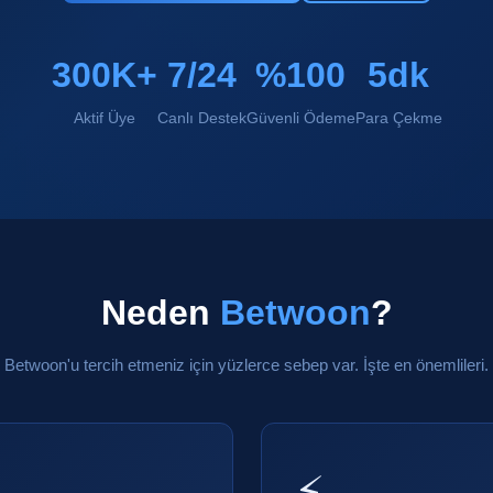
300K+
7/24
%100
5dk
Aktif Üye
Canlı Destek
Güvenli Ödeme
Para Çekme
Neden
Betwoon
?
Betwoon'u tercih etmeniz için yüzlerce sebep var. İşte en önemlileri.

⚡