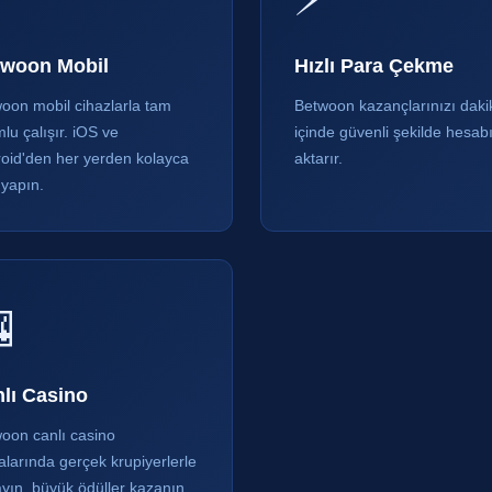
twoon Mobil
Hızlı Para Çekme
oon mobil cihazlarla tam
Betwoon kazançlarınızı daki
lu çalışır. iOS ve
içinde güvenli şekilde hesab
oid'den her yerden kolayca
aktarır.
 yapın.

lı Casino
oon canlı casino
larında gerçek krupiyerlerle
yın, büyük ödüller kazanın.