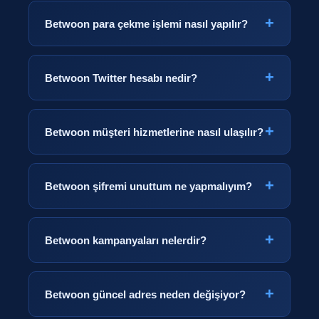
Betwoon banka havalesi, kredi kartı ve kripto para
gibi çeşitli ödeme yöntemlerini desteklemektedir.
Betwoon para çekme işlemi nasıl yapılır?
Betwoon hesabınızdan para çekmek için cüzdanım
bölümüne gidin ve çekim talebinizi oluşturun.
Betwoon Twitter hesabı nedir?
Betwoon güncel adres ve kampanya duyuruları
için resmi Twitter hesabını takip edebilirsiniz.
Betwoon müşteri hizmetlerine nasıl ulaşılır?
Betwoon canlı destek hattı 7/24 hizmet
vermektedir. Siteye girerek canlı sohbet
Betwoon şifremi unuttum ne yapmalıyım?
başlatabilirsiniz.
Betwoon giriş sayfasındaki şifremi unuttum
seçeneğine tıklayarak e-posta adresinize sıfırlama
Betwoon kampanyaları nelerdir?
bağlantısı alabilirsiniz.
Betwoon yatırım bonusu, kayıp bonusu, freespin
ve özel kampanyalar gibi çeşitli promosyonlar
Betwoon güncel adres neden değişiyor?
sunmaktadır.