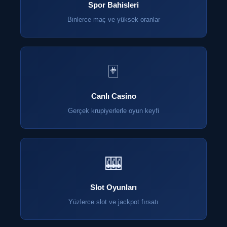
Spor Bahisleri
Binlerce maç ve yüksek oranlar
🃏
Canlı Casino
Gerçek krupiyerlerle oyun keyfi
🎰
Slot Oyunları
Yüzlerce slot ve jackpot fırsatı