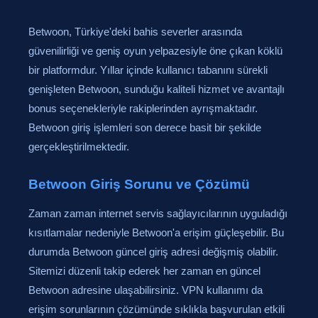
Betwoon, Türkiye'deki bahis severler arasında
güvenilirliği ve geniş oyun yelpazesiyle öne çıkan köklü
bir platformdur. Yıllar içinde kullanıcı tabanını sürekli
genişleten Betwoon, sunduğu kaliteli hizmet ve avantajlı
bonus seçenekleriyle rakiplerinden ayrışmaktadır.
Betwoon giriş işlemleri son derece basit bir şekilde
gerçekleştirilmektedir.
Betwoon Giriş Sorunu ve Çözümü
Zaman zaman internet servis sağlayıcılarının uyguladığı
kısıtlamalar nedeniyle Betwoon'a erişim güçleşebilir. Bu
durumda Betwoon güncel giriş adresi değişmiş olabilir.
Sitemizi düzenli takip ederek her zaman en güncel
Betwoon adresine ulaşabilirsiniz. VPN kullanımı da
erişim sorunlarının çözümünde sıklıkla başvurulan etkili