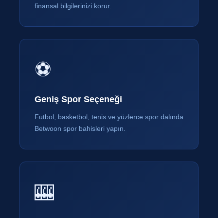
finansal bilgilerinizi korur.
⚽
Geniş Spor Seçeneği
Futbol, basketbol, tenis ve yüzlerce spor dalında
Betwoon spor bahisleri yapın.
🎰