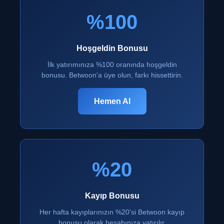
%100
Hoşgeldin Bonusu
İlk yatırımınıza %100 oranında hoşgeldin
bonusu. Betwoon'a üye olun, farkı hissettirin.
Hemen Al
%20
Kayıp Bonusu
Her hafta kayıplarınızın %20'si Betwoon kayıp
bonusu olarak hesabınıza yatırılır.