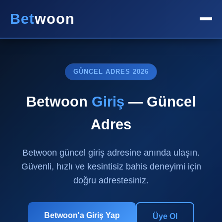
Bet
woon
GÜNCEL ADRES 2026
Betwoon
Giriş
— Güncel
Adres
Betwoon güncel giriş adresine anında ulaşın.
Güvenli, hızlı ve kesintisiz bahis deneyimi için
doğru adrestesiniz.
Betwoon'a Giriş Yap
Üye Ol