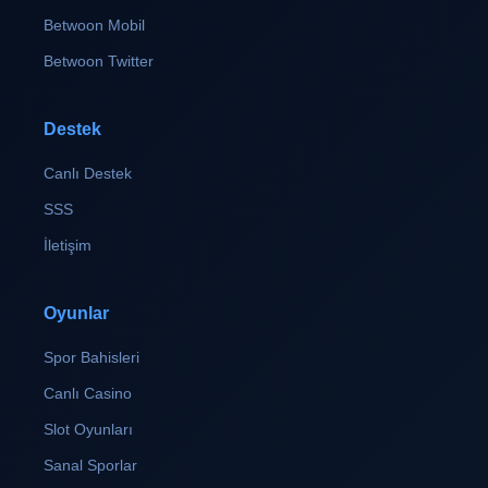
Betwoon Mobil
Betwoon Twitter
Destek
Canlı Destek
SSS
İletişim
Oyunlar
Spor Bahisleri
Canlı Casino
Slot Oyunları
Sanal Sporlar