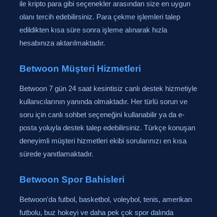
ile kripto para gibi seçenekler arasından size en uygun
olanı tercih edebilirsiniz. Para çekme işlemleri talep
edildikten kısa süre sonra işleme alınarak hızla
hesabınıza aktarılmaktadır.
Betwoon Müşteri Hizmetleri
Betwoon 7 gün 24 saat kesintisiz canlı destek hizmetiyle
kullanıcılarının yanında olmaktadır. Her türlü sorun ve
soru için canlı sohbet seçeneğini kullanabilir ya da e-
posta yoluyla destek talep edebilirsiniz. Türkçe konuşan
deneyimli müşteri hizmetleri ekibi sorularınızı en kısa
sürede yanıtlamaktadır.
Betwoon Spor Bahisleri
Betwoon'da futbol, basketbol, voleybol, tenis, amerikan
futbolu, buz hokeyi ve daha pek çok spor dalında