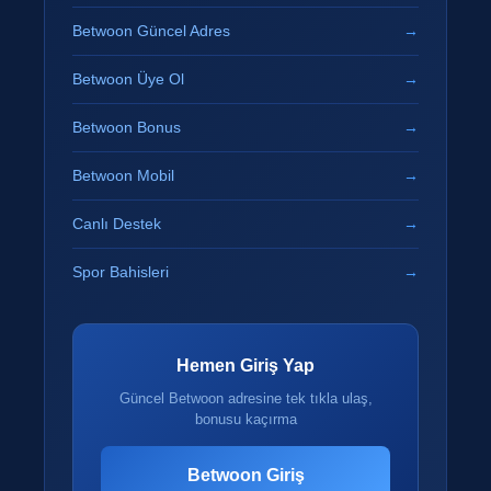
Betwoon Güncel Adres
Betwoon Üye Ol
Betwoon Bonus
Betwoon Mobil
Canlı Destek
Spor Bahisleri
Hemen Giriş Yap
Güncel Betwoon adresine tek tıkla ulaş,
bonusu kaçırma
Betwoon Giriş