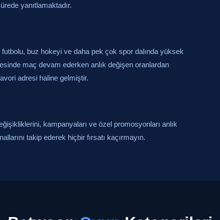
sürede yanıtlamaktadır.
n futbolu, buz hokeyi ve daha pek çok spor dalında yüksek
sayesinde maç devam ederken anlık değişen oranlardan
ori adresi haline gelmiştir.
ğişikliklerini, kampanyaları ve özel promosyonları anlık
llarını takip ederek hiçbir fırsatı kaçırmayın.