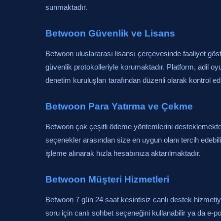
sunmaktadır.
Betwoon Güvenlik ve Lisans
Betwoon uluslararası lisansı çerçevesinde faaliyet göste
güvenlik protokolleriyle korumaktadır. Platform, adil oy
denetim kuruluşları tarafından düzenli olarak kontrol ed
Betwoon Para Yatırma ve Çekme
Betwoon çok çeşitli ödeme yöntemlerini desteklemektedir
seçenekler arasından size en uygun olanı tercih edebili
işleme alınarak hızla hesabınıza aktarılmaktadır.
Betwoon Müşteri Hizmetleri
Betwoon 7 gün 24 saat kesintisiz canlı destek hizmetiyl
soru için canlı sohbet seçeneğini kullanabilir ya da e-p