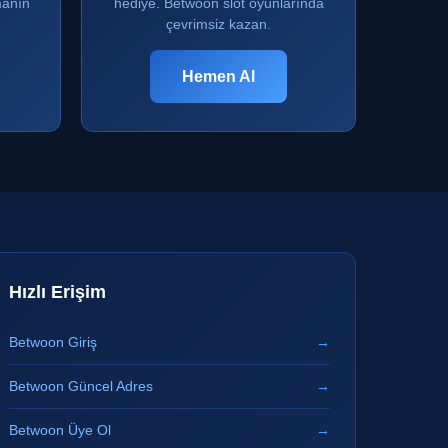
manın
hediye. Betwoon slot oyunlarında
çevrimsiz kazan.
Hemen Al
Hızlı Erişim
Betwoon Giriş
Betwoon Güncel Adres
Betwoon Üye Ol