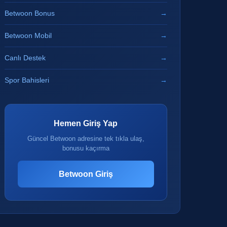
Betwoon Bonus
Betwoon Mobil
Canlı Destek
Spor Bahisleri
Hemen Giriş Yap
Güncel Betwoon adresine tek tıkla ulaş,
bonusu kaçırma
Betwoon Giriş