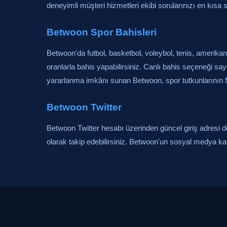
deneyimli müşteri hizmetleri ekibi sorularınızı en kısa 
Betwoon Spor Bahisleri
Betwoon'da futbol, basketbol, voleybol, tenis, amerika
oranlarla bahis yapabilirsiniz. Canlı bahis seçeneği 
yararlanma imkânı sunan Betwoon, spor tutkunlarının fav
Betwoon Twitter
Betwoon Twitter hesabı üzerinden güncel giriş adresi de
olarak takip edebilirsiniz. Betwoon'un sosyal medya kana