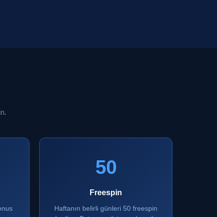
n.
50
Freespin
onus
Haftanın belirli günleri 50 freespin