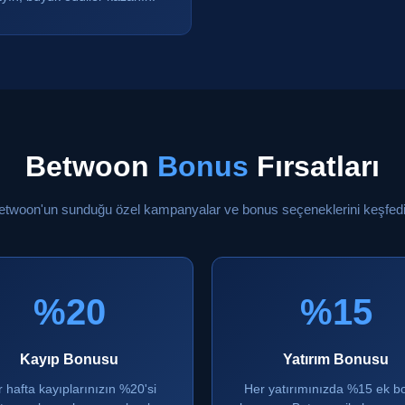
Betwoon
Bonus
Fırsatları
etwoon'un sunduğu özel kampanyalar ve bonus seçeneklerini keşfedi
%20
%15
Kayıp Bonusu
Yatırım Bonusu
 hafta kayıplarınızın %20'si
Her yatırımınızda %15 ek b