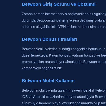
Betwoon Giriş Sorunu ve Çözümü
Zaman zaman internet servis sağlayıcılarının uyguladığ
durumda Betwoon güncel giriş adresi değişmiş olabilir
adresine ulaşabilirsiniz. VPN kullanımı da erişim sorun
Betwoon Bonus Fırsatları
Betwoon yeni üyelerine sunduğu hoşgeldin bonusunun 
düzenlemektedir. Kayıp bonusu, yatırım bonusu ve frees
promosyonları arasında yer almaktadır. Betwoon bonus 
kampanyayı seçebilirsiniz.
Betwoon Mobil Kullanım
Betwoon mobil uyumlu tasarımı sayesinde akıllı telefon
iOS ve Android cihazlardan tarayıcı aracılığıyla Betwoo
sürümüyle tamamen aynı özellikleri taşımakta olup hı