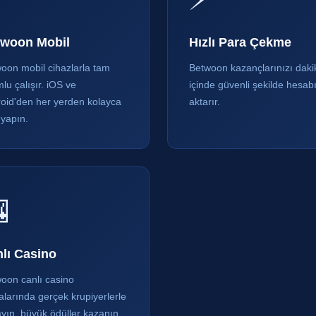
twoon Mobil
Hızlı Para Çekme
oon mobil cihazlarla tam
Betwoon kazançlarınızı daki
lu çalışır. iOS ve
içinde güvenli şekilde hesab
oid'den her yerden kolayca
aktarır.
 yapın.

lı Casino
oon canlı casino
larında gerçek krupiyerlerle
yın, büyük ödüller kazanın.