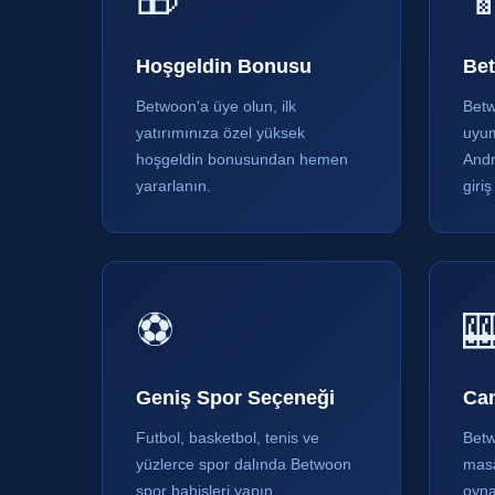
Hoşgeldin Bonusu
Be
Betwoon'a üye olun, ilk
Betw
yatırımınıza özel yüksek
uyum
hoşgeldin bonusundan hemen
Andr
yararlanın.
giriş
⚽

Geniş Spor Seçeneği
Can
Futbol, basketbol, tenis ve
Betw
yüzlerce spor dalında Betwoon
masa
spor bahisleri yapın.
oyna