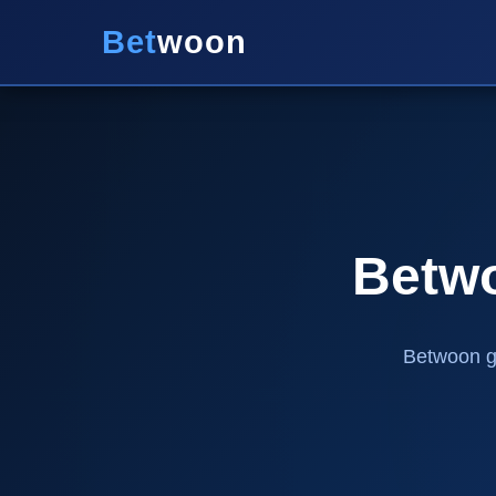
Bet
woon
Betw
Betwoon gü