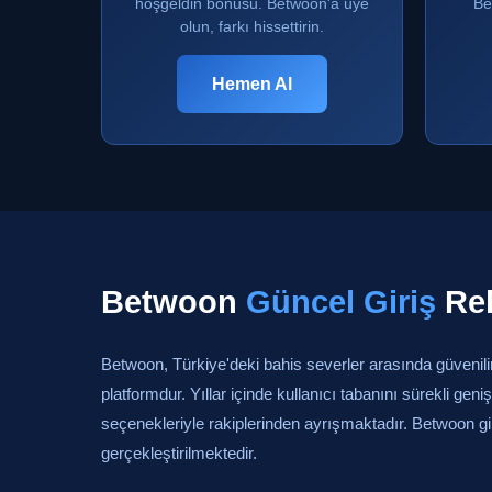
hoşgeldin bonusu. Betwoon'a üye
Be
olun, farkı hissettirin.
Hemen Al
Betwoon
Güncel Giriş
Reh
Betwoon, Türkiye'deki bahis severler arasında güvenilir
platformdur. Yıllar içinde kullanıcı tabanını sürekli ge
seçenekleriyle rakiplerinden ayrışmaktadır. Betwoon gir
gerçekleştirilmektedir.