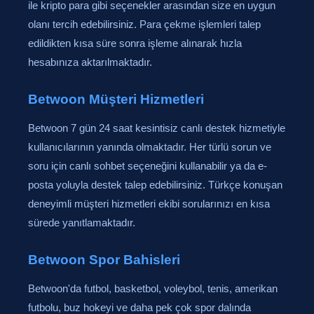
ile kripto para gibi seçenekler arasından size en uygun
olanı tercih edebilirsiniz. Para çekme işlemleri talep
edildikten kısa süre sonra işleme alınarak hızla
hesabınıza aktarılmaktadır.
Betwoon Müşteri Hizmetleri
Betwoon 7 gün 24 saat kesintisiz canlı destek hizmetiyle
kullanıcılarının yanında olmaktadır. Her türlü sorun ve
soru için canlı sohbet seçeneğini kullanabilir ya da e-
posta yoluyla destek talep edebilirsiniz. Türkçe konuşan
deneyimli müşteri hizmetleri ekibi sorularınızı en kısa
sürede yanıtlamaktadır.
Betwoon Spor Bahisleri
Betwoon'da futbol, basketbol, voleybol, tenis, amerikan
futbolu, buz hokeyi ve daha pek çok spor dalında