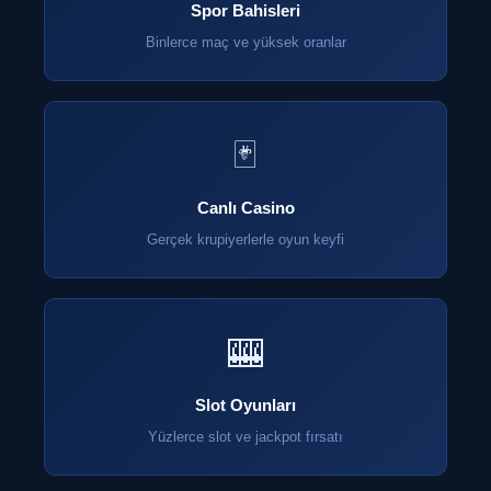
Spor Bahisleri
Binlerce maç ve yüksek oranlar
🃏
Canlı Casino
Gerçek krupiyerlerle oyun keyfi
🎰
Slot Oyunları
Yüzlerce slot ve jackpot fırsatı