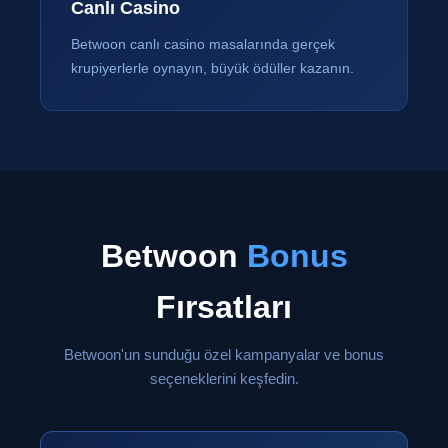
Canlı Casino
Betwoon canlı casino masalarında gerçek
krupiyerlerle oynayın, büyük ödüller kazanın.
Betwoon
Bonus
Fırsatları
Betwoon'un sunduğu özel kampanyalar ve bonus
seçeneklerini keşfedin.