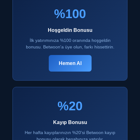
%100
Hoşgeldin Bonusu
İlk yatırımınıza %100 oranında hoşgeldin
bonusu. Betwoon'a üye olun, farkı hissettirin.
Hemen Al
%20
Kayıp Bonusu
Her hafta kayıplarınızın %20'si Betwoon kayıp
bonusu olarak hesabınıza yatırılır.