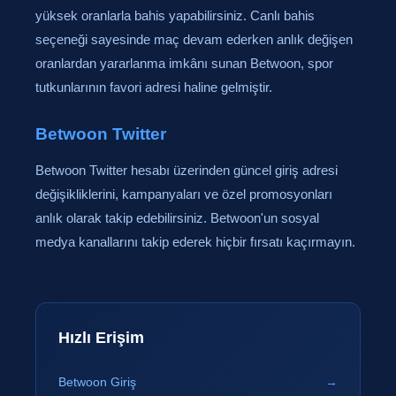
yüksek oranlarla bahis yapabilirsiniz. Canlı bahis
seçeneği sayesinde maç devam ederken anlık değişen
oranlardan yararlanma imkânı sunan Betwoon, spor
tutkunlarının favori adresi haline gelmiştir.
Betwoon Twitter
Betwoon Twitter hesabı üzerinden güncel giriş adresi
değişikliklerini, kampanyaları ve özel promosyonları
anlık olarak takip edebilirsiniz. Betwoon'un sosyal
medya kanallarını takip ederek hiçbir fırsatı kaçırmayın.
Hızlı Erişim
Betwoon Giriş