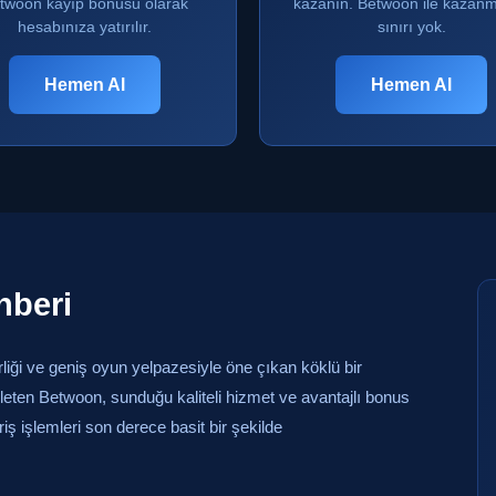
twoon kayıp bonusu olarak
kazanın. Betwoon ile kazan
hesabınıza yatırılır.
sınırı yok.
Hemen Al
Hemen Al
beri
liği ve geniş oyun yelpazesiyle öne çıkan köklü bir
nişleten Betwoon, sunduğu kaliteli hizmet ve avantajlı bonus
iş işlemleri son derece basit bir şekilde