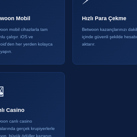
twoon Mobil
Hızlı Para Çekme
oon mobil cihazlarla tam
Betwoon kazançlarınızı daki
lu çalışır. iOS ve
içinde güvenli şekilde hesab
oid'den her yerden kolayca
aktarır.
 yapın.

lı Casino
oon canlı casino
larında gerçek krupiyerlerle
yın, büyük ödüller kazanın.