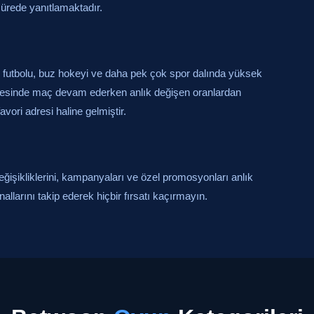
sürede yanıtlamaktadır.
n futbolu, buz hokeyi ve daha pek çok spor dalında yüksek
sayesinde maç devam ederken anlık değişen oranlardan
ori adresi haline gelmiştir.
ğişikliklerini, kampanyaları ve özel promosyonları anlık
llarını takip ederek hiçbir fırsatı kaçırmayın.