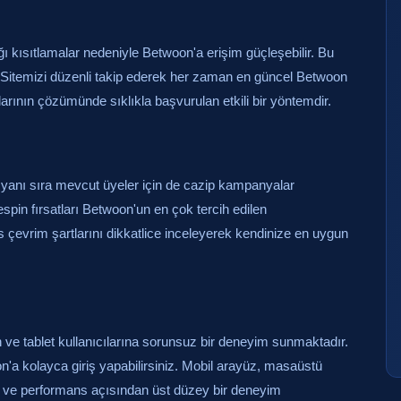
ı kısıtlamalar nedeniyle Betwoon'a erişim güçleşebilir. Bu
. Sitemizi düzenli takip ederek her zaman en güncel Betwoon
larının çözümünde sıklıkla başvurulan etkili bir yöntemdir.
yanı sıra mevcut üyeler için de cazip kampanyalar
pin fırsatları Betwoon'un en çok tercih edilen
çevrim şartlarını dikkatlice inceleyerek kendinize en uygun
 ve tablet kullanıcılarına sorunsuz bir deneyim sunmaktadır.
n'a kolayca giriş yapabilirsiniz. Mobil arayüz, masaüstü
z ve performans açısından üst düzey bir deneyim