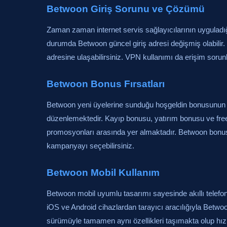
Betwoon Giriş Sorunu ve Çözümü
Zaman zaman internet servis sağlayıcılarının uyguladığ
durumda Betwoon güncel giriş adresi değişmiş olabilir
adresine ulaşabilirsiniz. VPN kullanımı da erişim sorun
Betwoon Bonus Fırsatları
Betwoon yeni üyelerine sunduğu hoşgeldin bonusunun 
düzenlemektedir. Kayıp bonusu, yatırım bonusu ve frees
promosyonları arasında yer almaktadır. Betwoon bonus 
kampanyayı seçebilirsiniz.
Betwoon Mobil Kullanım
Betwoon mobil uyumlu tasarımı sayesinde akıllı telefon
iOS ve Android cihazlardan tarayıcı aracılığıyla Betwoo
sürümüyle tamamen aynı özellikleri taşımakta olup hı