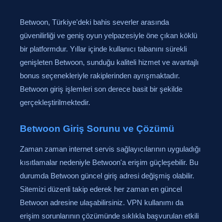
Betwoon, Türkiye'deki bahis severler arasında
güvenilirliği ve geniş oyun yelpazesiyle öne çıkan köklü
bir platformdur. Yıllar içinde kullanıcı tabanını sürekli
genişleten Betwoon, sunduğu kaliteli hizmet ve avantajlı
bonus seçenekleriyle rakiplerinden ayrışmaktadır.
Betwoon giriş işlemleri son derece basit bir şekilde
gerçekleştirilmektedir.
Betwoon Giriş Sorunu ve Çözümü
Zaman zaman internet servis sağlayıcılarının uyguladığı
kısıtlamalar nedeniyle Betwoon'a erişim güçleşebilir. Bu
durumda Betwoon güncel giriş adresi değişmiş olabilir.
Sitemizi düzenli takip ederek her zaman en güncel
Betwoon adresine ulaşabilirsiniz. VPN kullanımı da
erişim sorunlarının çözümünde sıklıkla başvurulan etkili