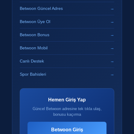
Betwoon Güncel Adres
Betwoon Üye Ol
Betwoon Bonus
Betwoon Mobil
Canlı Destek
Spor Bahisleri
Hemen Giriş Yap
Güncel Betwoon adresine tek tıkla ulaş,
bonusu kaçırma
Betwoon Giriş