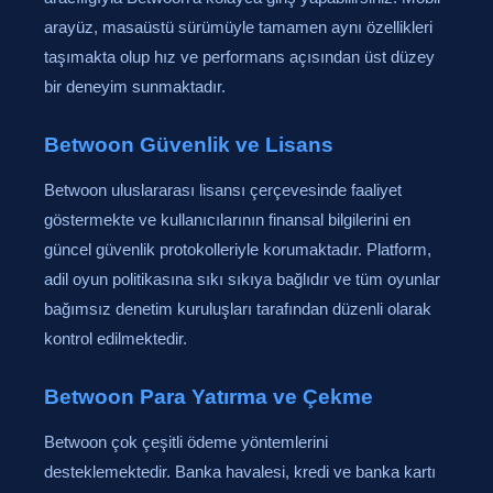
arayüz, masaüstü sürümüyle tamamen aynı özellikleri
taşımakta olup hız ve performans açısından üst düzey
bir deneyim sunmaktadır.
Betwoon Güvenlik ve Lisans
Betwoon uluslararası lisansı çerçevesinde faaliyet
göstermekte ve kullanıcılarının finansal bilgilerini en
güncel güvenlik protokolleriyle korumaktadır. Platform,
adil oyun politikasına sıkı sıkıya bağlıdır ve tüm oyunlar
bağımsız denetim kuruluşları tarafından düzenli olarak
kontrol edilmektedir.
Betwoon Para Yatırma ve Çekme
Betwoon çok çeşitli ödeme yöntemlerini
desteklemektedir. Banka havalesi, kredi ve banka kartı