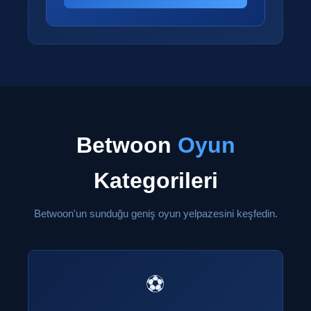
Betwoon
Oyun
Kategorileri
Betwoon'un sunduğu geniş oyun yelpazesini keşfedin.
⚽