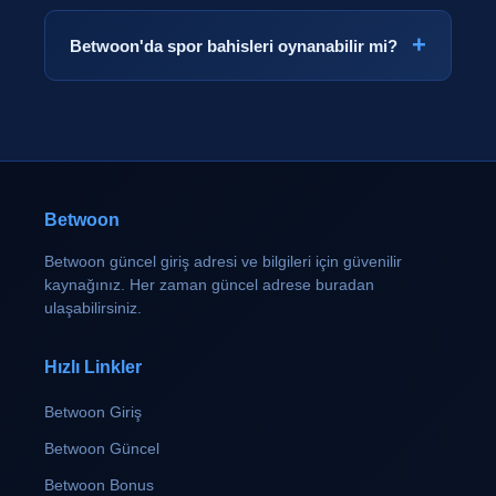
Betwoon yasal kısıtlamalar nedeniyle zaman
zaman adres değişikliğine gidebilmektedir. Güncel
Betwoon'da spor bahisleri oynanabilir mi?
adrese her zaman sitemizden ulaşabilirsiniz.
Betwoon geniş spor bahisleri seçeneği
sunmaktadır. Futbol, basketbol, tenis ve daha
fazlası için bahis yapabilirsiniz.
Betwoon
Betwoon güncel giriş adresi ve bilgileri için güvenilir
kaynağınız. Her zaman güncel adrese buradan
ulaşabilirsiniz.
Hızlı Linkler
Betwoon Giriş
Betwoon Güncel
Betwoon Bonus