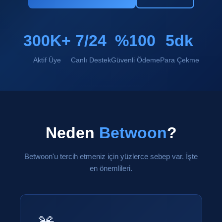
300K+
7/24
%100
5dk
Aktif Üye
Canlı Destek
Güvenli Ödeme
Para Çekme
Neden
Betwoon
?
Betwoon'u tercih etmeniz için yüzlerce sebep var. İşte
en önemlileri.