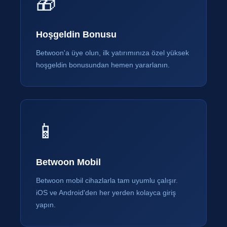
🎁
Hoşgeldin Bonusu
Betwoon'a üye olun, ilk yatırımınıza özel yüksek
hoşgeldin bonusundan hemen yararlanın.
📱
Betwoon Mobil
Betwoon mobil cihazlarla tam uyumlu çalışır.
iOS ve Android'den her yerden kolayca giriş
yapın.