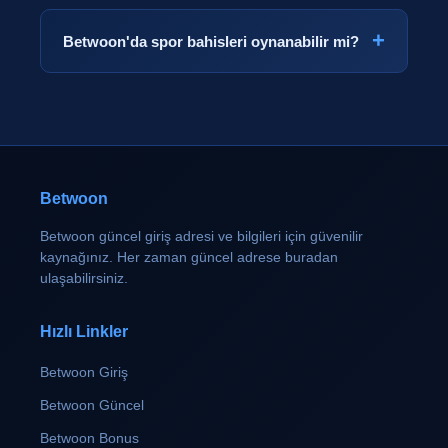
Betwoon yasal kısıtlamalar nedeniyle zaman
zaman adres değişikliğine gidebilmektedir. Güncel
Betwoon'da spor bahisleri oynanabilir mi?
adrese her zaman sitemizden ulaşabilirsiniz.
Betwoon geniş spor bahisleri seçeneği
sunmaktadır. Futbol, basketbol, tenis ve daha
fazlası için bahis yapabilirsiniz.
Betwoon
Betwoon güncel giriş adresi ve bilgileri için güvenilir
kaynağınız. Her zaman güncel adrese buradan
ulaşabilirsiniz.
Hızlı Linkler
Betwoon Giriş
Betwoon Güncel
Betwoon Bonus