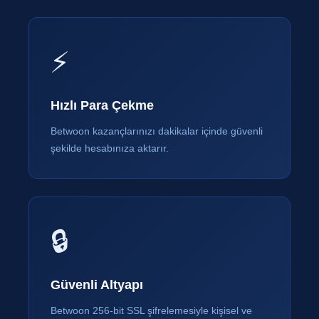
⚡
Hızlı Para Çekme
Betwoon kazançlarınızı dakikalar içinde güvenli
şekilde hesabınıza aktarır.
🔒
Güvenli Altyapı
Betwoon 256-bit SSL şifrelemesiyle kişisel ve