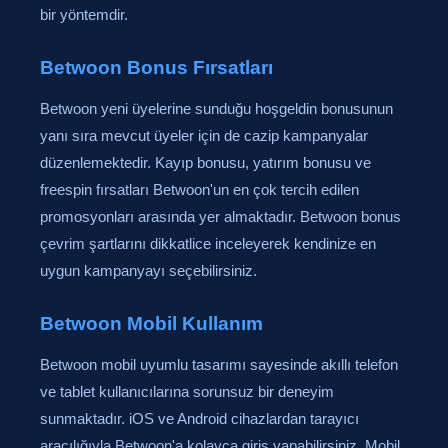
bir yöntemdir.
Betwoon Bonus Fırsatları
Betwoon yeni üyelerine sunduğu hoşgeldin bonusunun
yanı sıra mevcut üyeler için de cazip kampanyalar
düzenlemektedir. Kayıp bonusu, yatırım bonusu ve
freespin fırsatları Betwoon'un en çok tercih edilen
promosyonları arasında yer almaktadır. Betwoon bonus
çevrim şartlarını dikkatlice inceleyerek kendinize en
uygun kampanyayı seçebilirsiniz.
Betwoon Mobil Kullanım
Betwoon mobil uyumlu tasarımı sayesinde akıllı telefon
ve tablet kullanıcılarına sorunsuz bir deneyim
sunmaktadır. iOS ve Android cihazlardan tarayıcı
aracılığıyla Betwoon'a kolayca giriş yapabilirsiniz. Mobil