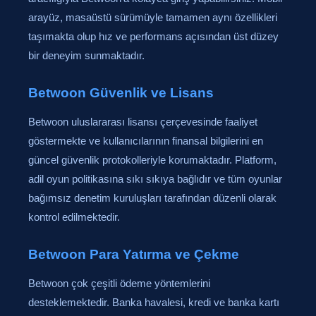
arayüz, masaüstü sürümüyle tamamen aynı özellikleri
taşımakta olup hız ve performans açısından üst düzey
bir deneyim sunmaktadır.
Betwoon Güvenlik ve Lisans
Betwoon uluslararası lisansı çerçevesinde faaliyet
göstermekte ve kullanıcılarının finansal bilgilerini en
güncel güvenlik protokolleriyle korumaktadır. Platform,
adil oyun politikasına sıkı sıkıya bağlıdır ve tüm oyunlar
bağımsız denetim kuruluşları tarafından düzenli olarak
kontrol edilmektedir.
Betwoon Para Yatırma ve Çekme
Betwoon çok çeşitli ödeme yöntemlerini
desteklemektedir. Banka havalesi, kredi ve banka kartı