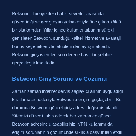
Betwoon, Türkiye'deki bahis severler arasında
güvenilirliği ve geniş oyun yelpazesiyle öne çıkan köklü
bir platformdur. Yıllar içinde kullanıcı tabanını sürekli
genişleten Betwoon, sunduğu kaliteli hizmet ve avantajlı
bonus seçenekleriyle rakiplerinden ayrışmaktadır.
Betwoon giriş işlemleri son derece basit bir şekilde
gerçekleştirilmektedir.
Betwoon Giriş Sorunu ve Çözümü
Zaman zaman internet servis sağlayıcılarının uyguladığı
kısıtlamalar nedeniyle Betwoon'a erişim güçleşebilir. Bu
durumda Betwoon güncel giriş adresi değişmiş olabilir.
Sitemizi düzenli takip ederek her zaman en güncel
Betwoon adresine ulaşabilirsiniz. VPN kullanımı da
erişim sorunlarının çözümünde sıklıkla başvurulan etkili