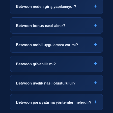
tarayıcınıza yazın, kullanıcı adı ve şifrenizle
Betwoon neden giriş yapılamıyor?
oturum açın.
Betwoon'a erişim sorunu yaşıyorsanız güncel
adres değişmiş olabilir. Güncel adres için sitemizi
Betwoon bonus nasıl alınır?
takip edin.
Betwoon'da üyelik sonrası hoşgeldin bonusu
otomatik olarak tanımlanır. Detaylar için bonuslar
Betwoon mobil uygulaması var mı?
sayfasını inceleyin.
Betwoon mobil uyumlu bir platformdur. Tarayıcı
üzerinden mobil cihazlardan kolayca erişebilirsiniz.
Betwoon güvenilir mi?
Betwoon lisanslı bir platform olarak güvenli
altyapıyla hizmet vermektedir.
Betwoon üyelik nasıl oluşturulur?
Betwoon güncel adresine girerek üye ol butonuna
tıklayın, bilgilerinizi doldurun ve hesabınızı
Betwoon para yatırma yöntemleri nelerdir?
oluşturun.