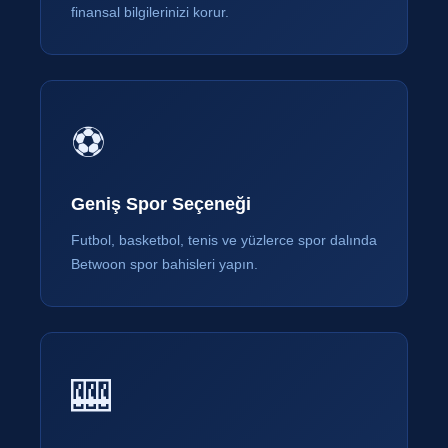
finansal bilgilerinizi korur.
⚽
Geniş Spor Seçeneği
Futbol, basketbol, tenis ve yüzlerce spor dalında
Betwoon spor bahisleri yapın.
🎰