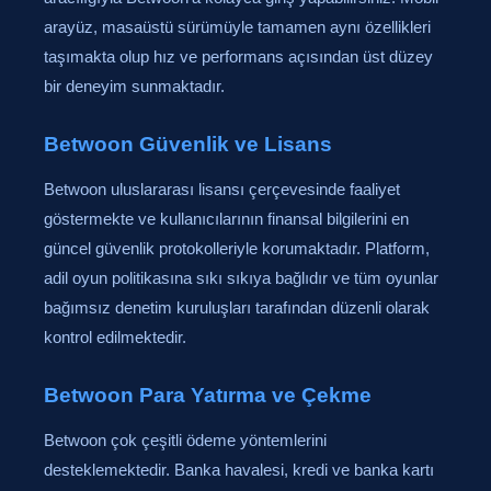
arayüz, masaüstü sürümüyle tamamen aynı özellikleri
taşımakta olup hız ve performans açısından üst düzey
bir deneyim sunmaktadır.
Betwoon Güvenlik ve Lisans
Betwoon uluslararası lisansı çerçevesinde faaliyet
göstermekte ve kullanıcılarının finansal bilgilerini en
güncel güvenlik protokolleriyle korumaktadır. Platform,
adil oyun politikasına sıkı sıkıya bağlıdır ve tüm oyunlar
bağımsız denetim kuruluşları tarafından düzenli olarak
kontrol edilmektedir.
Betwoon Para Yatırma ve Çekme
Betwoon çok çeşitli ödeme yöntemlerini
desteklemektedir. Banka havalesi, kredi ve banka kartı