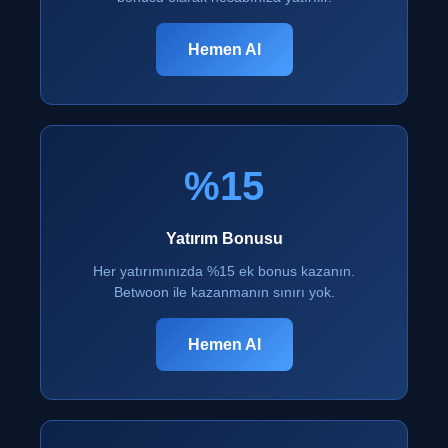
Hemen Al
%15
Yatırım Bonusu
Her yatırımınızda %15 ek bonus kazanın.
Betwoon ile kazanmanın sınırı yok.
Hemen Al