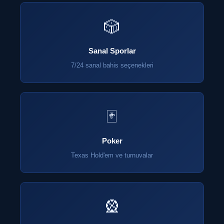
🎲
Sanal Sporlar
7/24 sanal bahis seçenekleri
🃏
Poker
Texas Hold'em ve turnuvalar
🎡