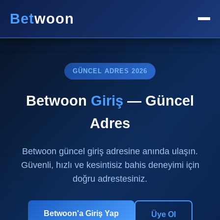
Bet
woon
GÜNCEL ADRES 2026
Betwoon
Giriş
— Güncel
Adres
Betwoon güncel giriş adresine anında ulaşın.
Güvenli, hızlı ve kesintisiz bahis deneyimi için
doğru adrestesiniz.
Betwoon'a Giriş Yap
Üye Ol