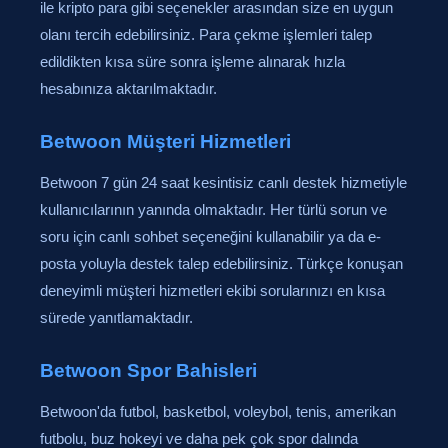
ile kripto para gibi seçenekler arasından size en uygun
olanı tercih edebilirsiniz. Para çekme işlemleri talep
edildikten kısa süre sonra işleme alınarak hızla
hesabınıza aktarılmaktadır.
Betwoon Müşteri Hizmetleri
Betwoon 7 gün 24 saat kesintisiz canlı destek hizmetiyle
kullanıcılarının yanında olmaktadır. Her türlü sorun ve
soru için canlı sohbet seçeneğini kullanabilir ya da e-
posta yoluyla destek talep edebilirsiniz. Türkçe konuşan
deneyimli müşteri hizmetleri ekibi sorularınızı en kısa
sürede yanıtlamaktadır.
Betwoon Spor Bahisleri
Betwoon'da futbol, basketbol, voleybol, tenis, amerikan
futbolu, buz hokeyi ve daha pek çok spor dalında