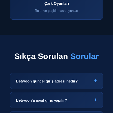
Çark Oyunları
Rulet ve çeşitli masa oyunları
Sıkça Sorulan
Sorular
Betwoon güncel giriş adresi nedir?
Betwoon güncel giriş adresi
tr.453betwoonresmi.com olarak güncellenmektedir.
Betwoon'a nasıl giriş yapılır?
Siteye erişim sorunu yaşadığınızda bu adresi
kullanabilirsiniz.
Betwoon'a giriş yapmak için güncel adresi