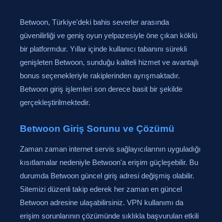
Betwoon, Türkiye'deki bahis severler arasında
güvenilirliği ve geniş oyun yelpazesiyle öne çıkan köklü
bir platformdur. Yıllar içinde kullanıcı tabanını sürekli
genişleten Betwoon, sunduğu kaliteli hizmet ve avantajlı
bonus seçenekleriyle rakiplerinden ayrışmaktadır.
Betwoon giriş işlemleri son derece basit bir şekilde
gerçekleştirilmektedir.
Betwoon Giriş Sorunu ve Çözümü
Zaman zaman internet servis sağlayıcılarının uyguladığı
kısıtlamalar nedeniyle Betwoon'a erişim güçleşebilir. Bu
durumda Betwoon güncel giriş adresi değişmiş olabilir.
Sitemizi düzenli takip ederek her zaman en güncel
Betwoon adresine ulaşabilirsiniz. VPN kullanımı da
erişim sorunlarının çözümünde sıklıkla başvurulan etkili