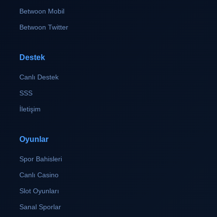
Betwoon Mobil
Betwoon Twitter
Destek
Canlı Destek
SSS
İletişim
Oyunlar
Spor Bahisleri
Canlı Casino
Slot Oyunları
Sanal Sporlar