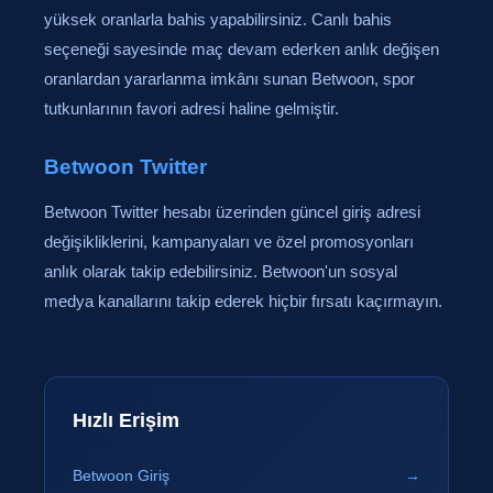
yüksek oranlarla bahis yapabilirsiniz. Canlı bahis
seçeneği sayesinde maç devam ederken anlık değişen
oranlardan yararlanma imkânı sunan Betwoon, spor
tutkunlarının favori adresi haline gelmiştir.
Betwoon Twitter
Betwoon Twitter hesabı üzerinden güncel giriş adresi
değişikliklerini, kampanyaları ve özel promosyonları
anlık olarak takip edebilirsiniz. Betwoon'un sosyal
medya kanallarını takip ederek hiçbir fırsatı kaçırmayın.
Hızlı Erişim
Betwoon Giriş