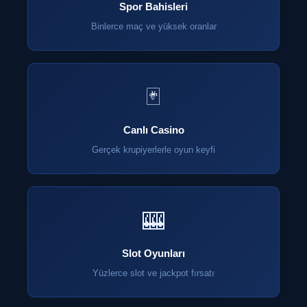
Spor Bahisleri
Binlerce maç ve yüksek oranlar
🃏
Canlı Casino
Gerçek krupiyerlerle oyun keyfi
🎰
Slot Oyunları
Yüzlerce slot ve jackpot fırsatı