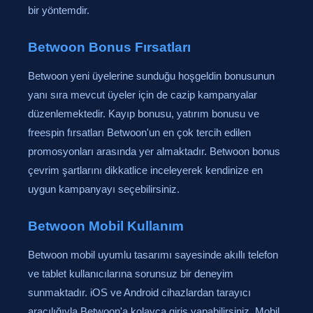
bir yöntemdir.
Betwoon Bonus Fırsatları
Betwoon yeni üyelerine sunduğu hoşgeldin bonusunun
yanı sıra mevcut üyeler için de cazip kampanyalar
düzenlemektedir. Kayıp bonusu, yatırım bonusu ve
freespin fırsatları Betwoon'un en çok tercih edilen
promosyonları arasında yer almaktadır. Betwoon bonus
çevrim şartlarını dikkatlice inceleyerek kendinize en
uygun kampanyayı seçebilirsiniz.
Betwoon Mobil Kullanım
Betwoon mobil uyumlu tasarımı sayesinde akıllı telefon
ve tablet kullanıcılarına sorunsuz bir deneyim
sunmaktadır. iOS ve Android cihazlardan tarayıcı
aracılığıyla Betwoon'a kolayca giriş yapabilirsiniz. Mobil