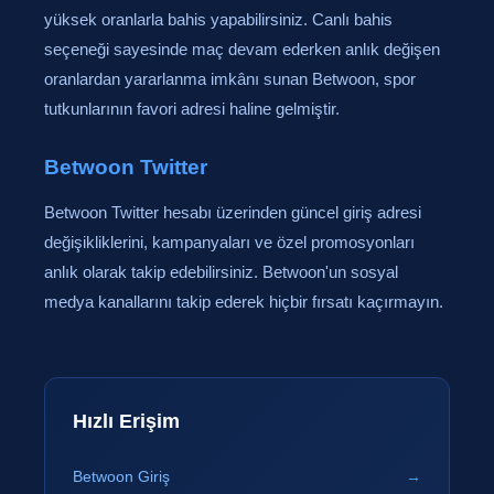
yüksek oranlarla bahis yapabilirsiniz. Canlı bahis
seçeneği sayesinde maç devam ederken anlık değişen
oranlardan yararlanma imkânı sunan Betwoon, spor
tutkunlarının favori adresi haline gelmiştir.
Betwoon Twitter
Betwoon Twitter hesabı üzerinden güncel giriş adresi
değişikliklerini, kampanyaları ve özel promosyonları
anlık olarak takip edebilirsiniz. Betwoon'un sosyal
medya kanallarını takip ederek hiçbir fırsatı kaçırmayın.
Hızlı Erişim
Betwoon Giriş