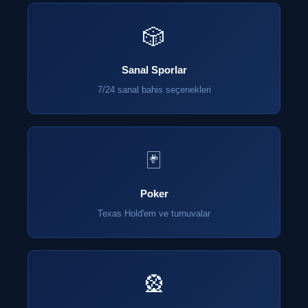
🎲
Sanal Sporlar
7/24 sanal bahis seçenekleri
🃏
Poker
Texas Hold'em ve turnuvalar
🎡