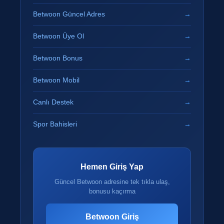
Betwoon Güncel Adres
Betwoon Üye Ol
Betwoon Bonus
Betwoon Mobil
Canlı Destek
Spor Bahisleri
Hemen Giriş Yap
Güncel Betwoon adresine tek tıkla ulaş,
bonusu kaçırma
Betwoon Giriş