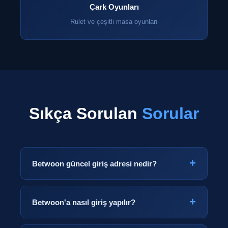
Çark Oyunları
Rulet ve çeşitli masa oyunları
Sıkça Sorulan
Sorular
Betwoon güncel giriş adresi nedir?
Betwoon güncel giriş adresi
tr.453betwoonresmi.com olarak güncellenmektedir.
Betwoon'a nasıl giriş yapılır?
Siteye erişim sorunu yaşadığınızda bu adresi
kullanabilirsiniz.
Betwoon'a giriş yapmak için güncel adresi