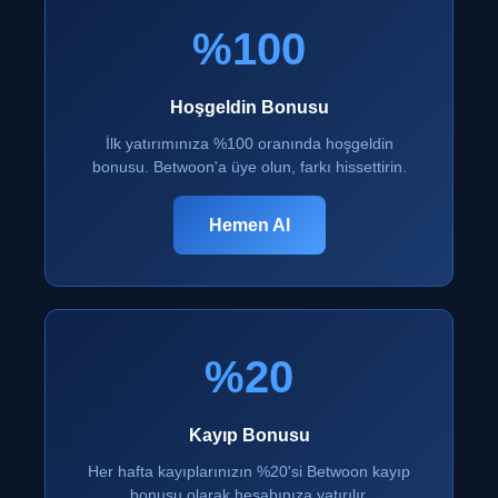
%100
Hoşgeldin Bonusu
İlk yatırımınıza %100 oranında hoşgeldin
bonusu. Betwoon'a üye olun, farkı hissettirin.
Hemen Al
%20
Kayıp Bonusu
Her hafta kayıplarınızın %20'si Betwoon kayıp
bonusu olarak hesabınıza yatırılır.