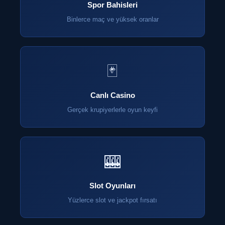
Spor Bahisleri
Binlerce maç ve yüksek oranlar
🃏
Canlı Casino
Gerçek krupiyerlerle oyun keyfi
🎰
Slot Oyunları
Yüzlerce slot ve jackpot fırsatı