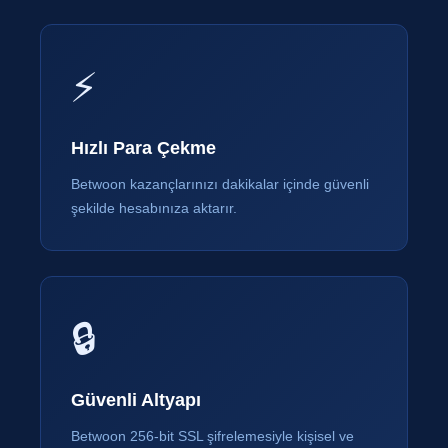
⚡
Hızlı Para Çekme
Betwoon kazançlarınızı dakikalar içinde güvenli
şekilde hesabınıza aktarır.
🔒
Güvenli Altyapı
Betwoon 256-bit SSL şifrelemesiyle kişisel ve