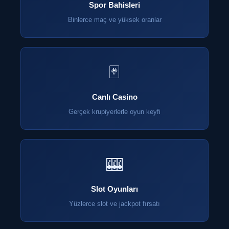
Spor Bahisleri
Binlerce maç ve yüksek oranlar
🃏
Canlı Casino
Gerçek krupiyerlerle oyun keyfi
🎰
Slot Oyunları
Yüzlerce slot ve jackpot fırsatı