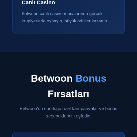
Canlı Casino
Betwoon canlı casino masalarında gerçek
krupiyerlerle oynayın, büyük ödüller kazanın.
Betwoon
Bonus
Fırsatları
Betwoon'un sunduğu özel kampanyalar ve bonus
seçeneklerini keşfedin.