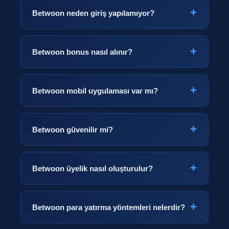
tarayıcınıza yazın, kullanıcı adı ve şifrenizle
Betwoon neden giriş yapılamıyor?
oturum açın.
Betwoon'a erişim sorunu yaşıyorsanız güncel
adres değişmiş olabilir. Güncel adres için sitemizi
Betwoon bonus nasıl alınır?
takip edin.
Betwoon'da üyelik sonrası hoşgeldin bonusu
otomatik olarak tanımlanır. Detaylar için bonuslar
Betwoon mobil uygulaması var mı?
sayfasını inceleyin.
Betwoon mobil uyumlu bir platformdur. Tarayıcı
üzerinden mobil cihazlardan kolayca erişebilirsiniz.
Betwoon güvenilir mi?
Betwoon lisanslı bir platform olarak güvenli
altyapıyla hizmet vermektedir.
Betwoon üyelik nasıl oluşturulur?
Betwoon güncel adresine girerek üye ol butonuna
tıklayın, bilgilerinizi doldurun ve hesabınızı
Betwoon para yatırma yöntemleri nelerdir?
oluşturun.