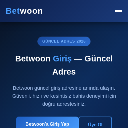
Bet
woon
GÜNCEL ADRES 2026
Betwoon
Giriş
— Güncel
Adres
Betwoon güncel giriş adresine anında ulaşın.
Güvenli, hızlı ve kesintisiz bahis deneyimi için
doğru adrestesiniz.
Betwoon'a Giriş Yap
Üye Ol