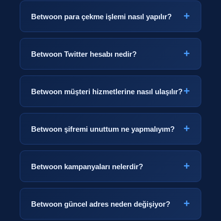
Betwoon banka havalesi, kredi kartı ve kripto para
gibi çeşitli ödeme yöntemlerini desteklemektedir.
Betwoon para çekme işlemi nasıl yapılır?
Betwoon hesabınızdan para çekmek için cüzdanım
bölümüne gidin ve çekim talebinizi oluşturun.
Betwoon Twitter hesabı nedir?
Betwoon güncel adres ve kampanya duyuruları
için resmi Twitter hesabını takip edebilirsiniz.
Betwoon müşteri hizmetlerine nasıl ulaşılır?
Betwoon canlı destek hattı 7/24 hizmet
vermektedir. Siteye girerek canlı sohbet
Betwoon şifremi unuttum ne yapmalıyım?
başlatabilirsiniz.
Betwoon giriş sayfasındaki şifremi unuttum
seçeneğine tıklayarak e-posta adresinize sıfırlama
Betwoon kampanyaları nelerdir?
bağlantısı alabilirsiniz.
Betwoon yatırım bonusu, kayıp bonusu, freespin
ve özel kampanyalar gibi çeşitli promosyonlar
Betwoon güncel adres neden değişiyor?
sunmaktadır.