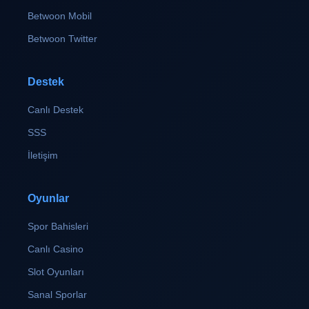
Betwoon Mobil
Betwoon Twitter
Destek
Canlı Destek
SSS
İletişim
Oyunlar
Spor Bahisleri
Canlı Casino
Slot Oyunları
Sanal Sporlar