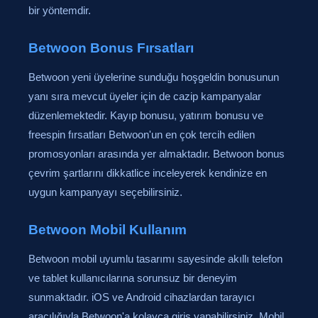
bir yöntemdir.
Betwoon Bonus Fırsatları
Betwoon yeni üyelerine sunduğu hoşgeldin bonusunun
yanı sıra mevcut üyeler için de cazip kampanyalar
düzenlemektedir. Kayıp bonusu, yatırım bonusu ve
freespin fırsatları Betwoon'un en çok tercih edilen
promosyonları arasında yer almaktadır. Betwoon bonus
çevrim şartlarını dikkatlice inceleyerek kendinize en
uygun kampanyayı seçebilirsiniz.
Betwoon Mobil Kullanım
Betwoon mobil uyumlu tasarımı sayesinde akıllı telefon
ve tablet kullanıcılarına sorunsuz bir deneyim
sunmaktadır. iOS ve Android cihazlardan tarayıcı
aracılığıyla Betwoon'a kolayca giriş yapabilirsiniz. Mobil