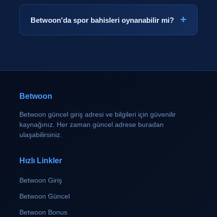
Betwoon yasal kısıtlamalar nedeniyle zaman
zaman adres değişikliğine gidebilmektedir. Güncel
Betwoon'da spor bahisleri oynanabilir mi?
adrese her zaman sitemizden ulaşabilirsiniz.
Betwoon geniş spor bahisleri seçeneği
sunmaktadır. Futbol, basketbol, tenis ve daha
fazlası için bahis yapabilirsiniz.
Betwoon
Betwoon güncel giriş adresi ve bilgileri için güvenilir
kaynağınız. Her zaman güncel adrese buradan
ulaşabilirsiniz.
Hızlı Linkler
Betwoon Giriş
Betwoon Güncel
Betwoon Bonus