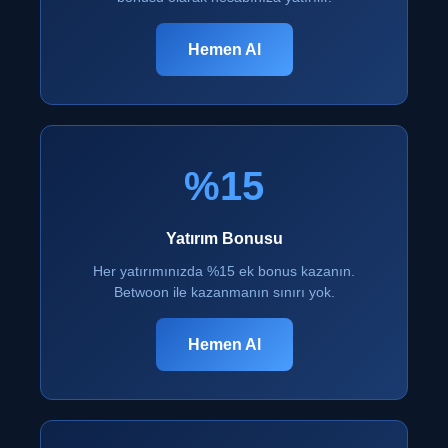
Hemen Al
%15
Yatırım Bonusu
Her yatırımınızda %15 ek bonus kazanın.
Betwoon ile kazanmanın sınırı yok.
Hemen Al