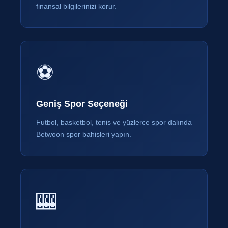
finansal bilgilerinizi korur.
⚽
Geniş Spor Seçeneği
Futbol, basketbol, tenis ve yüzlerce spor dalında
Betwoon spor bahisleri yapın.
🎰