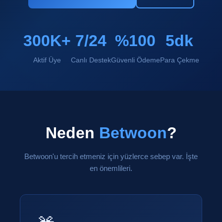
300K+
7/24
%100
5dk
Aktif Üye
Canlı Destek
Güvenli Ödeme
Para Çekme
Neden
Betwoon
?
Betwoon'u tercih etmeniz için yüzlerce sebep var. İşte
en önemlileri.