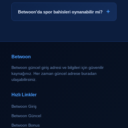
Betwoon yasal kısıtlamalar nedeniyle zaman
zaman adres değişikliğine gidebilmektedir. Güncel
Betwoon'da spor bahisleri oynanabilir mi?
adrese her zaman sitemizden ulaşabilirsiniz.
Betwoon geniş spor bahisleri seçeneği
sunmaktadır. Futbol, basketbol, tenis ve daha
fazlası için bahis yapabilirsiniz.
Betwoon
Betwoon güncel giriş adresi ve bilgileri için güvenilir
kaynağınız. Her zaman güncel adrese buradan
ulaşabilirsiniz.
Hızlı Linkler
Betwoon Giriş
Betwoon Güncel
Betwoon Bonus