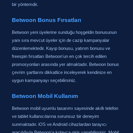
bir yöntemdir.
Betwoon Bonus Fırsatları
Betwoon yeni üyelerine sunduğu hoşgeldin bonusunun
yanı sıra mevcut üyeler için de cazip kampanyalar
düzenlemektedir. Kayıp bonusu, yatırım bonusu ve
freespin fırsatları Betwoon'un en çok tercih edilen
promosyonları arasında yer almaktadır. Betwoon bonus
çevrim şartlarını dikkatlice inceleyerek kendinize en
uygun kampanyayı seçebilirsiniz.
Betwoon Mobil Kullanım
Betwoon mobil uyumlu tasarımı sayesinde akıllı telefon
ve tablet kullanıcılarına sorunsuz bir deneyim
sunmaktadır. iOS ve Android cihazlardan tarayıcı
aracılığıyla Betwoon'a kolayca giriş yapabilirsiniz. Mobil