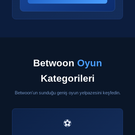
Betwoon
Oyun
Kategorileri
Betwoon'un sunduğu geniş oyun yelpazesini keşfedin.
⚽