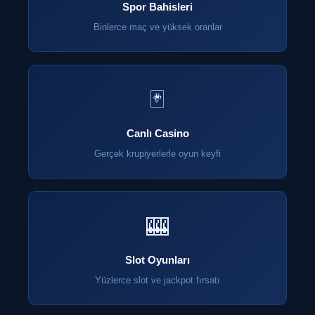
Spor Bahisleri
Binlerce maç ve yüksek oranlar
🃏
Canlı Casino
Gerçek krupiyerlerle oyun keyfi
🎰
Slot Oyunları
Yüzlerce slot ve jackpot fırsatı