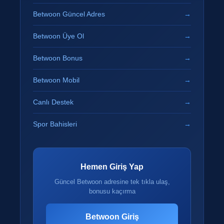
Betwoon Güncel Adres
Betwoon Üye Ol
Betwoon Bonus
Betwoon Mobil
Canlı Destek
Spor Bahisleri
Hemen Giriş Yap
Güncel Betwoon adresine tek tıkla ulaş,
bonusu kaçırma
Betwoon Giriş