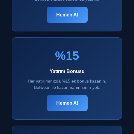
Hemen Al
%15
Yatırım Bonusu
Her yatırımınızda %15 ek bonus kazanın.
Betwoon ile kazanmanın sınırı yok.
Hemen Al