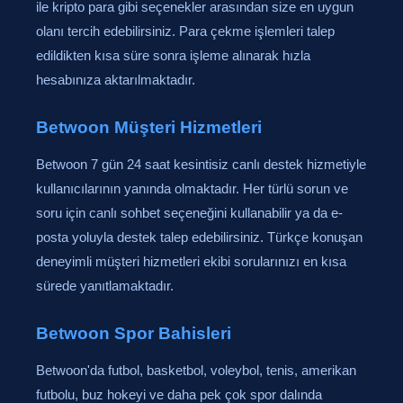
ile kripto para gibi seçenekler arasından size en uygun
olanı tercih edebilirsiniz. Para çekme işlemleri talep
edildikten kısa süre sonra işleme alınarak hızla
hesabınıza aktarılmaktadır.
Betwoon Müşteri Hizmetleri
Betwoon 7 gün 24 saat kesintisiz canlı destek hizmetiyle
kullanıcılarının yanında olmaktadır. Her türlü sorun ve
soru için canlı sohbet seçeneğini kullanabilir ya da e-
posta yoluyla destek talep edebilirsiniz. Türkçe konuşan
deneyimli müşteri hizmetleri ekibi sorularınızı en kısa
sürede yanıtlamaktadır.
Betwoon Spor Bahisleri
Betwoon'da futbol, basketbol, voleybol, tenis, amerikan
futbolu, buz hokeyi ve daha pek çok spor dalında