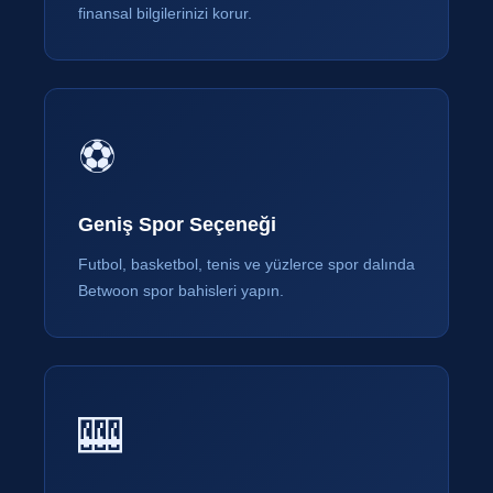
finansal bilgilerinizi korur.
⚽
Geniş Spor Seçeneği
Futbol, basketbol, tenis ve yüzlerce spor dalında
Betwoon spor bahisleri yapın.
🎰