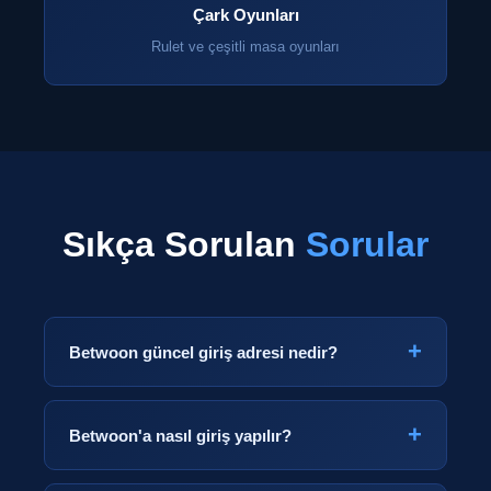
Çark Oyunları
Rulet ve çeşitli masa oyunları
Sıkça Sorulan
Sorular
Betwoon güncel giriş adresi nedir?
Betwoon güncel giriş adresi
tr.453betwoonresmi.com olarak güncellenmektedir.
Betwoon'a nasıl giriş yapılır?
Siteye erişim sorunu yaşadığınızda bu adresi
kullanabilirsiniz.
Betwoon'a giriş yapmak için güncel adresi