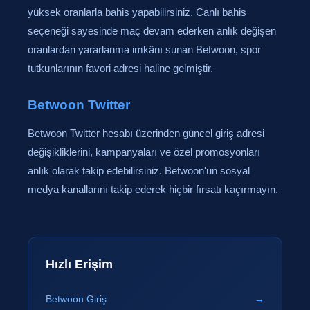
yüksek oranlarla bahis yapabilirsiniz. Canlı bahis
seçeneği sayesinde maç devam ederken anlık değişen
oranlardan yararlanma imkânı sunan Betwoon, spor
tutkunlarının favori adresi haline gelmiştir.
Betwoon Twitter
Betwoon Twitter hesabı üzerinden güncel giriş adresi
değişikliklerini, kampanyaları ve özel promosyonları
anlık olarak takip edebilirsiniz. Betwoon'un sosyal
medya kanallarını takip ederek hiçbir fırsatı kaçırmayın.
Hızlı Erişim
Betwoon Giriş