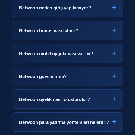
tarayıcınıza yazın, kullanıcı adı ve şifrenizle
Betwoon neden giriş yapılamıyor?
oturum açın.
Betwoon'a erişim sorunu yaşıyorsanız güncel
adres değişmiş olabilir. Güncel adres için sitemizi
Betwoon bonus nasıl alınır?
takip edin.
Betwoon'da üyelik sonrası hoşgeldin bonusu
otomatik olarak tanımlanır. Detaylar için bonuslar
Betwoon mobil uygulaması var mı?
sayfasını inceleyin.
Betwoon mobil uyumlu bir platformdur. Tarayıcı
üzerinden mobil cihazlardan kolayca erişebilirsiniz.
Betwoon güvenilir mi?
Betwoon lisanslı bir platform olarak güvenli
altyapıyla hizmet vermektedir.
Betwoon üyelik nasıl oluşturulur?
Betwoon güncel adresine girerek üye ol butonuna
tıklayın, bilgilerinizi doldurun ve hesabınızı
Betwoon para yatırma yöntemleri nelerdir?
oluşturun.