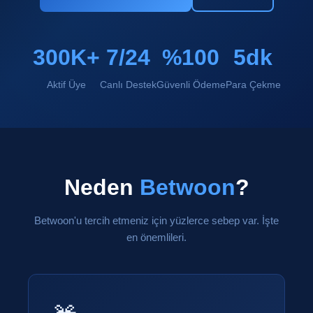
300K+
7/24
%100
5dk
Aktif Üye
Canlı Destek
Güvenli Ödeme
Para Çekme
Neden
Betwoon
?
Betwoon'u tercih etmeniz için yüzlerce sebep var. İşte
en önemlileri.