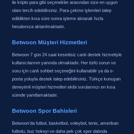
ile kripto para gibi seçenekler arasından size en uygun
olanı tercih edebilirsiniz. Para çekme işlemleri talep
edildikten kısa süre sonra işleme alınarak hızla
hesabınıza aktarılmaktadır.
Betwoon Müşteri Hizmetleri
Betwoon 7 gün 24 saat kesintisiz canlı destek hizmetiyle
kullanıcılarının yanında olmaktadır. Her türlü sorun ve
soru için canlı sohbet seçeneğini kullanabilir ya da e-
posta yoluyla destek talep edebilirsiniz. Türkçe konuşan
deneyimli müşteri hizmetleri ekibi sorularınızı en kısa
sürede yanıtlamaktadır.
Betwoon Spor Bahisleri
Betwoon'da futbol, basketbol, voleybol, tenis, amerikan
futbolu, buz hokeyi ve daha pek çok spor dalında