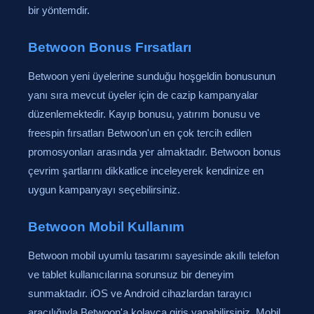
bir yöntemdir.
Betwoon Bonus Fırsatları
Betwoon yeni üyelerine sunduğu hoşgeldin bonusunun
yanı sıra mevcut üyeler için de cazip kampanyalar
düzenlemektedir. Kayıp bonusu, yatırım bonusu ve
freespin fırsatları Betwoon'un en çok tercih edilen
promosyonları arasında yer almaktadır. Betwoon bonus
çevrim şartlarını dikkatlice inceleyerek kendinize en
uygun kampanyayı seçebilirsiniz.
Betwoon Mobil Kullanım
Betwoon mobil uyumlu tasarımı sayesinde akıllı telefon
ve tablet kullanıcılarına sorunsuz bir deneyim
sunmaktadır. iOS ve Android cihazlardan tarayıcı
aracılığıyla Betwoon'a kolayca giriş yapabilirsiniz. Mobil