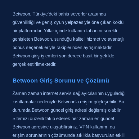
Betwoon, Türkiye'deki bahis severler arasında
güvenilirliği ve geniş oyun yelpazesiyle öne çıkan köklü
bir platformdur. Yıllar içinde kullanıcı tabanını sürekli
genişleten Betwoon, sunduğu kaliteli hizmet ve avantajlı
bonus seçenekleriyle rakiplerinden ayrışmaktadır.
Betwoon giriş işlemleri son derece basit bir şekilde
gerçekleştirilmektedir.
Betwoon Giriş Sorunu ve Çözümü
Zaman zaman internet servis sağlayıcılarının uyguladığı
kısıtlamalar nedeniyle Betwoon'a erişim güçleşebilir. Bu
durumda Betwoon güncel giriş adresi değişmiş olabilir.
Sitemizi düzenli takip ederek her zaman en güncel
Betwoon adresine ulaşabilirsiniz. VPN kullanımı da
erişim sorunlarının çözümünde sıklıkla başvurulan etkili