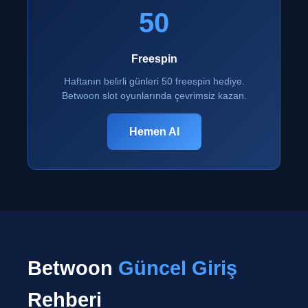
50
Freespin
Haftanın belirli günleri 50 freespin hediye.
Betwoon slot oyunlarında çevrimsiz kazan.
Hemen Al
Betwoon
Güncel Giriş
Rehberi