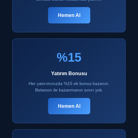
Hemen Al
%15
Yatırım Bonusu
Her yatırımınızda %15 ek bonus kazanın.
Betwoon ile kazanmanın sınırı yok.
Hemen Al