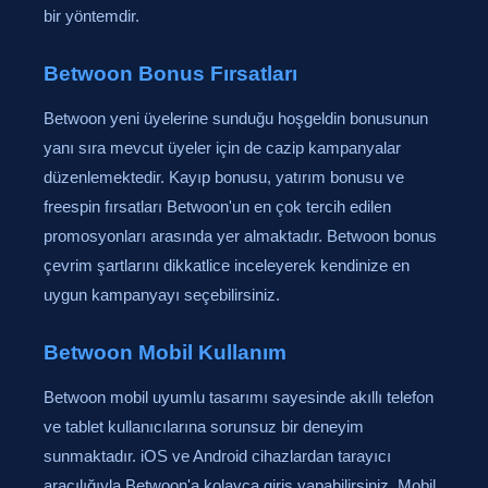
bir yöntemdir.
Betwoon Bonus Fırsatları
Betwoon yeni üyelerine sunduğu hoşgeldin bonusunun
yanı sıra mevcut üyeler için de cazip kampanyalar
düzenlemektedir. Kayıp bonusu, yatırım bonusu ve
freespin fırsatları Betwoon'un en çok tercih edilen
promosyonları arasında yer almaktadır. Betwoon bonus
çevrim şartlarını dikkatlice inceleyerek kendinize en
uygun kampanyayı seçebilirsiniz.
Betwoon Mobil Kullanım
Betwoon mobil uyumlu tasarımı sayesinde akıllı telefon
ve tablet kullanıcılarına sorunsuz bir deneyim
sunmaktadır. iOS ve Android cihazlardan tarayıcı
aracılığıyla Betwoon'a kolayca giriş yapabilirsiniz. Mobil