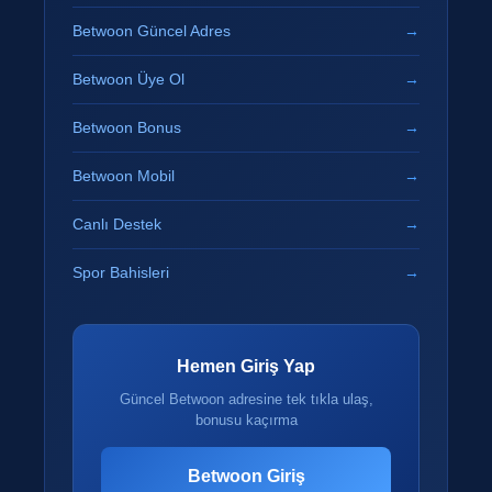
Betwoon Güncel Adres
Betwoon Üye Ol
Betwoon Bonus
Betwoon Mobil
Canlı Destek
Spor Bahisleri
Hemen Giriş Yap
Güncel Betwoon adresine tek tıkla ulaş,
bonusu kaçırma
Betwoon Giriş