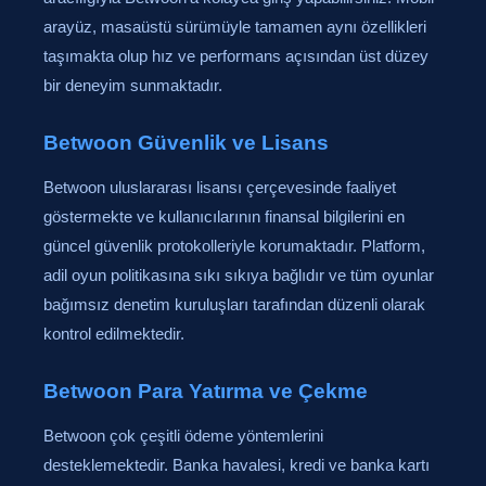
arayüz, masaüstü sürümüyle tamamen aynı özellikleri
taşımakta olup hız ve performans açısından üst düzey
bir deneyim sunmaktadır.
Betwoon Güvenlik ve Lisans
Betwoon uluslararası lisansı çerçevesinde faaliyet
göstermekte ve kullanıcılarının finansal bilgilerini en
güncel güvenlik protokolleriyle korumaktadır. Platform,
adil oyun politikasına sıkı sıkıya bağlıdır ve tüm oyunlar
bağımsız denetim kuruluşları tarafından düzenli olarak
kontrol edilmektedir.
Betwoon Para Yatırma ve Çekme
Betwoon çok çeşitli ödeme yöntemlerini
desteklemektedir. Banka havalesi, kredi ve banka kartı