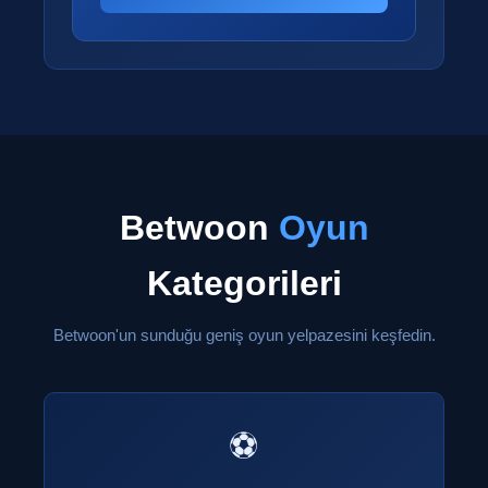
Betwoon
Oyun
Kategorileri
Betwoon'un sunduğu geniş oyun yelpazesini keşfedin.
⚽