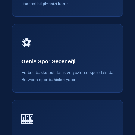
finansal bilgilerinizi korur.
⚽
Geniş Spor Seçeneği
Futbol, basketbol, tenis ve yüzlerce spor dalında
Betwoon spor bahisleri yapın.
🎰