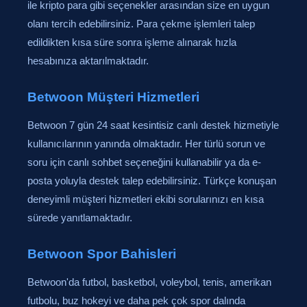
ile kripto para gibi seçenekler arasından size en uygun
olanı tercih edebilirsiniz. Para çekme işlemleri talep
edildikten kısa süre sonra işleme alınarak hızla
hesabınıza aktarılmaktadır.
Betwoon Müşteri Hizmetleri
Betwoon 7 gün 24 saat kesintisiz canlı destek hizmetiyle
kullanıcılarının yanında olmaktadır. Her türlü sorun ve
soru için canlı sohbet seçeneğini kullanabilir ya da e-
posta yoluyla destek talep edebilirsiniz. Türkçe konuşan
deneyimli müşteri hizmetleri ekibi sorularınızı en kısa
sürede yanıtlamaktadır.
Betwoon Spor Bahisleri
Betwoon'da futbol, basketbol, voleybol, tenis, amerikan
futbolu, buz hokeyi ve daha pek çok spor dalında