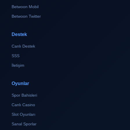
Betwoon Mobil
Betwoon Twitter
Destek
Canlı Destek
SSS
İletişim
Oyunlar
Spor Bahisleri
Canlı Casino
Slot Oyunları
Sanal Sporlar