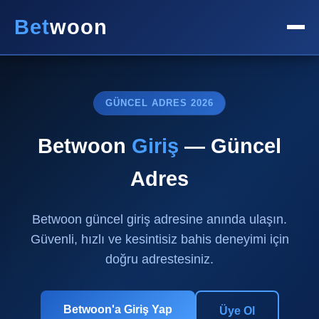
Bet
woon
GÜNCEL ADRES 2026
Betwoon
Giriş
— Güncel
Adres
Betwoon güncel giriş adresine anında ulaşın.
Güvenli, hızlı ve kesintisiz bahis deneyimi için
doğru adrestesiniz.
Betwoon'a Giriş Yap
Üye Ol