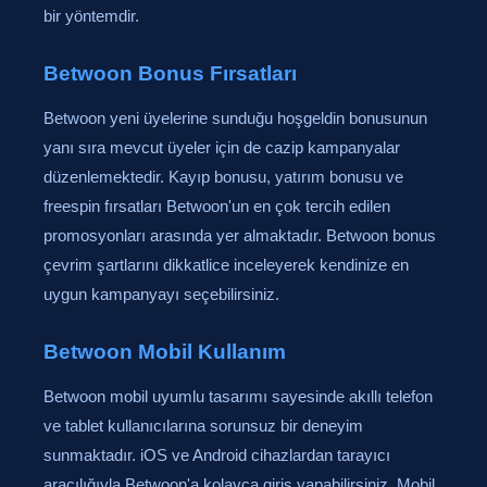
bir yöntemdir.
Betwoon Bonus Fırsatları
Betwoon yeni üyelerine sunduğu hoşgeldin bonusunun
yanı sıra mevcut üyeler için de cazip kampanyalar
düzenlemektedir. Kayıp bonusu, yatırım bonusu ve
freespin fırsatları Betwoon'un en çok tercih edilen
promosyonları arasında yer almaktadır. Betwoon bonus
çevrim şartlarını dikkatlice inceleyerek kendinize en
uygun kampanyayı seçebilirsiniz.
Betwoon Mobil Kullanım
Betwoon mobil uyumlu tasarımı sayesinde akıllı telefon
ve tablet kullanıcılarına sorunsuz bir deneyim
sunmaktadır. iOS ve Android cihazlardan tarayıcı
aracılığıyla Betwoon'a kolayca giriş yapabilirsiniz. Mobil