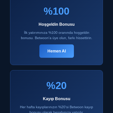
%100
Hoşgeldin Bonusu
İlk yatırımınıza %100 oranında hoşgeldin
bonusu. Betwoon'a üye olun, farkı hissettirin.
Hemen Al
%20
Kayıp Bonusu
Her hafta kayıplarınızın %20'si Betwoon kayıp
bonusu olarak hesabınıza yatırılır.