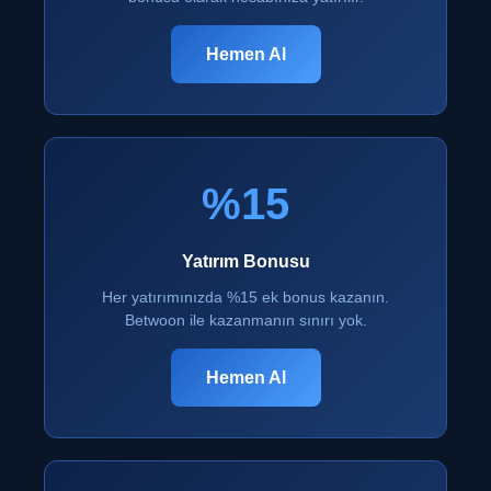
Hemen Al
%15
Yatırım Bonusu
Her yatırımınızda %15 ek bonus kazanın.
Betwoon ile kazanmanın sınırı yok.
Hemen Al