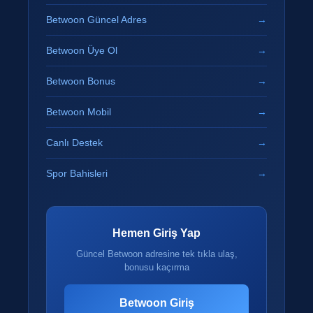
Betwoon Güncel Adres
Betwoon Üye Ol
Betwoon Bonus
Betwoon Mobil
Canlı Destek
Spor Bahisleri
Hemen Giriş Yap
Güncel Betwoon adresine tek tıkla ulaş,
bonusu kaçırma
Betwoon Giriş