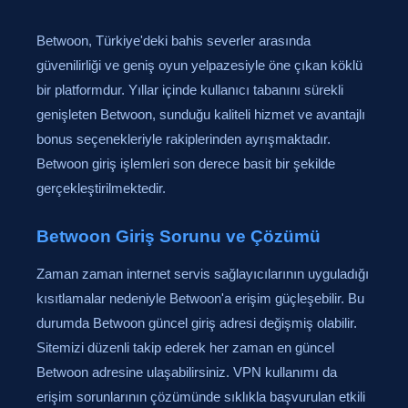
Betwoon, Türkiye'deki bahis severler arasında
güvenilirliği ve geniş oyun yelpazesiyle öne çıkan köklü
bir platformdur. Yıllar içinde kullanıcı tabanını sürekli
genişleten Betwoon, sunduğu kaliteli hizmet ve avantajlı
bonus seçenekleriyle rakiplerinden ayrışmaktadır.
Betwoon giriş işlemleri son derece basit bir şekilde
gerçekleştirilmektedir.
Betwoon Giriş Sorunu ve Çözümü
Zaman zaman internet servis sağlayıcılarının uyguladığı
kısıtlamalar nedeniyle Betwoon'a erişim güçleşebilir. Bu
durumda Betwoon güncel giriş adresi değişmiş olabilir.
Sitemizi düzenli takip ederek her zaman en güncel
Betwoon adresine ulaşabilirsiniz. VPN kullanımı da
erişim sorunlarının çözümünde sıklıkla başvurulan etkili