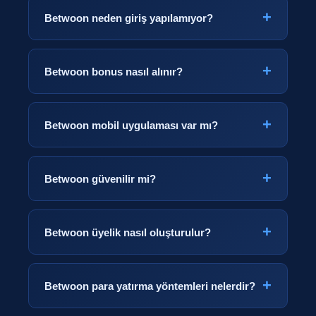
tarayıcınıza yazın, kullanıcı adı ve şifrenizle
Betwoon neden giriş yapılamıyor?
oturum açın.
Betwoon'a erişim sorunu yaşıyorsanız güncel
adres değişmiş olabilir. Güncel adres için sitemizi
Betwoon bonus nasıl alınır?
takip edin.
Betwoon'da üyelik sonrası hoşgeldin bonusu
otomatik olarak tanımlanır. Detaylar için bonuslar
Betwoon mobil uygulaması var mı?
sayfasını inceleyin.
Betwoon mobil uyumlu bir platformdur. Tarayıcı
üzerinden mobil cihazlardan kolayca erişebilirsiniz.
Betwoon güvenilir mi?
Betwoon lisanslı bir platform olarak güvenli
altyapıyla hizmet vermektedir.
Betwoon üyelik nasıl oluşturulur?
Betwoon güncel adresine girerek üye ol butonuna
tıklayın, bilgilerinizi doldurun ve hesabınızı
Betwoon para yatırma yöntemleri nelerdir?
oluşturun.