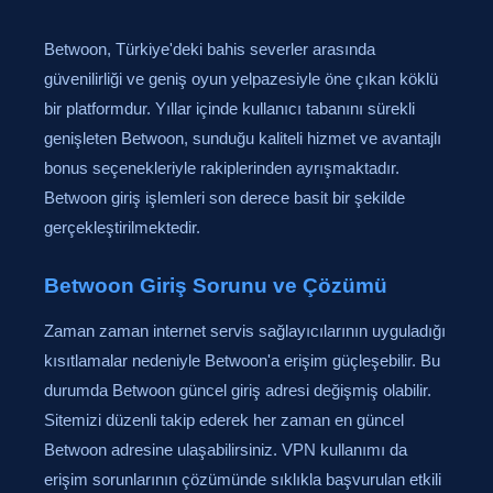
Betwoon, Türkiye'deki bahis severler arasında
güvenilirliği ve geniş oyun yelpazesiyle öne çıkan köklü
bir platformdur. Yıllar içinde kullanıcı tabanını sürekli
genişleten Betwoon, sunduğu kaliteli hizmet ve avantajlı
bonus seçenekleriyle rakiplerinden ayrışmaktadır.
Betwoon giriş işlemleri son derece basit bir şekilde
gerçekleştirilmektedir.
Betwoon Giriş Sorunu ve Çözümü
Zaman zaman internet servis sağlayıcılarının uyguladığı
kısıtlamalar nedeniyle Betwoon'a erişim güçleşebilir. Bu
durumda Betwoon güncel giriş adresi değişmiş olabilir.
Sitemizi düzenli takip ederek her zaman en güncel
Betwoon adresine ulaşabilirsiniz. VPN kullanımı da
erişim sorunlarının çözümünde sıklıkla başvurulan etkili