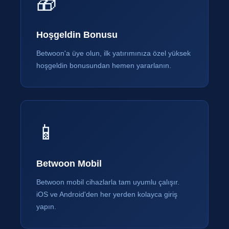
🎁
Hoşgeldin Bonusu
Betwoon'a üye olun, ilk yatırımınıza özel yüksek
hoşgeldin bonusundan hemen yararlanın.
📱
Betwoon Mobil
Betwoon mobil cihazlarla tam uyumlu çalışır.
iOS ve Android'den her yerden kolayca giriş
yapın.