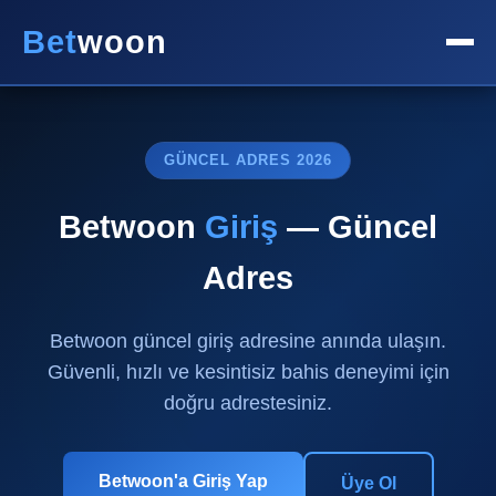
Bet
woon
GÜNCEL ADRES 2026
Betwoon
Giriş
— Güncel
Adres
Betwoon güncel giriş adresine anında ulaşın.
Güvenli, hızlı ve kesintisiz bahis deneyimi için
doğru adrestesiniz.
Betwoon'a Giriş Yap
Üye Ol