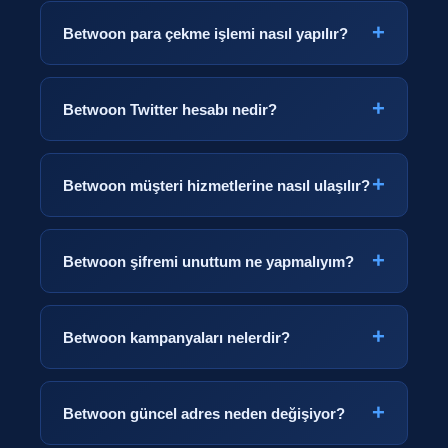
Betwoon banka havalesi, kredi kartı ve kripto para
gibi çeşitli ödeme yöntemlerini desteklemektedir.
Betwoon para çekme işlemi nasıl yapılır?
Betwoon hesabınızdan para çekmek için cüzdanım
bölümüne gidin ve çekim talebinizi oluşturun.
Betwoon Twitter hesabı nedir?
Betwoon güncel adres ve kampanya duyuruları
için resmi Twitter hesabını takip edebilirsiniz.
Betwoon müşteri hizmetlerine nasıl ulaşılır?
Betwoon canlı destek hattı 7/24 hizmet
vermektedir. Siteye girerek canlı sohbet
Betwoon şifremi unuttum ne yapmalıyım?
başlatabilirsiniz.
Betwoon giriş sayfasındaki şifremi unuttum
seçeneğine tıklayarak e-posta adresinize sıfırlama
Betwoon kampanyaları nelerdir?
bağlantısı alabilirsiniz.
Betwoon yatırım bonusu, kayıp bonusu, freespin
ve özel kampanyalar gibi çeşitli promosyonlar
Betwoon güncel adres neden değişiyor?
sunmaktadır.