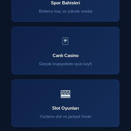
Spor Bahisleri
Binlerce maç ve yüksek oranlar
🃏
Canlı Casino
Gerçek krupiyerlerle oyun keyfi
🎰
Slot Oyunları
Yüzlerce slot ve jackpot fırsatı