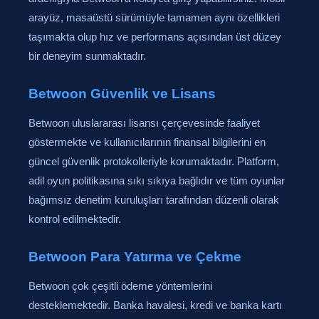
arayüz, masaüstü sürümüyle tamamen aynı özellikleri
taşımakta olup hız ve performans açısından üst düzey
bir deneyim sunmaktadır.
Betwoon Güvenlik ve Lisans
Betwoon uluslararası lisansı çerçevesinde faaliyet
göstermekte ve kullanıcılarının finansal bilgilerini en
güncel güvenlik protokolleriyle korumaktadır. Platform,
adil oyun politikasına sıkı sıkıya bağlıdır ve tüm oyunlar
bağımsız denetim kuruluşları tarafından düzenli olarak
kontrol edilmektedir.
Betwoon Para Yatırma ve Çekme
Betwoon çok çeşitli ödeme yöntemlerini
desteklemektedir. Banka havalesi, kredi ve banka kartı