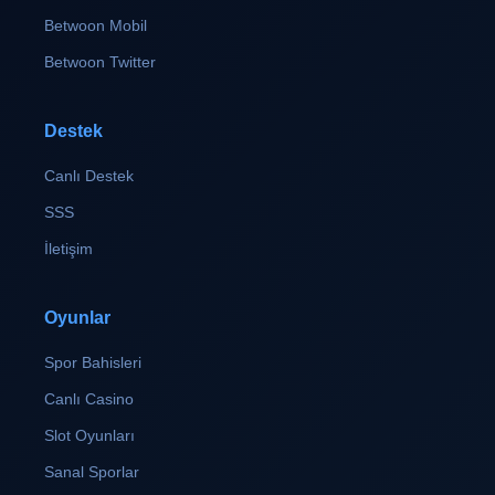
Betwoon Mobil
Betwoon Twitter
Destek
Canlı Destek
SSS
İletişim
Oyunlar
Spor Bahisleri
Canlı Casino
Slot Oyunları
Sanal Sporlar