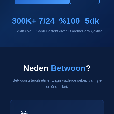
300K+
7/24
%100
5dk
Aktif Üye
Canlı Destek
Güvenli Ödeme
Para Çekme
Neden
Betwoon
?
Betwoon'u tercih etmeniz için yüzlerce sebep var. İşte
en önemlileri.