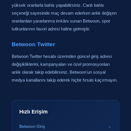
yüksek oranlarla bahis yapabilirsiniz. Canlı bahis
seçeneği sayesinde maç devam ederken anlık değişen
oranlardan yararlanma imkânı sunan Betwoon, spor
tutkunlarının favori adresi haline gelmiştir.
Betwoon Twitter
Betwoon Twitter hesabı üzerinden güncel giriş adresi
değişikliklerini, kampanyaları ve özel promosyonları
anlık olarak takip edebilirsiniz. Betwoon'un sosyal
medya kanallarını takip ederek hiçbir fırsatı kaçırmayın.
Hızlı Erişim
Betwoon Giriş