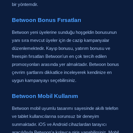
bir yöntemdir.
Betwoon Bonus Fırsatları
Betwoon yeni üyelerine sunduğu hoşgeldin bonusunun
yanı sıra mevcut üyeler için de cazip kampanyalar
düzenlemektedir. Kayıp bonusu, yatırım bonusu ve
freespin fırsatları Betwoon'un en çok tercih edilen
promosyonları arasında yer almaktadır. Betwoon bonus
çevrim şartlarını dikkatlice inceleyerek kendinize en
uygun kampanyayı seçebilirsiniz.
Betwoon Mobil Kullanım
Betwoon mobil uyumlu tasarımı sayesinde akıllı telefon
ve tablet kullanıcılarına sorunsuz bir deneyim
sunmaktadır. iOS ve Android cihazlardan tarayıcı
aracılığıyla Betwoon'a kolayca giriş yapabilirsiniz. Mobil