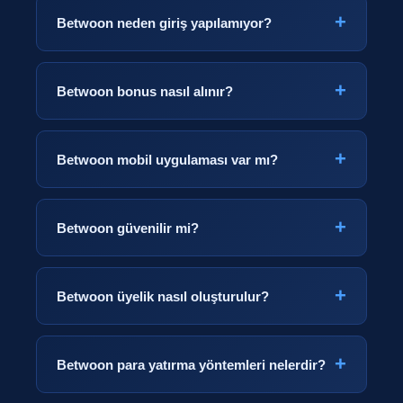
tarayıcınıza yazın, kullanıcı adı ve şifrenizle
Betwoon neden giriş yapılamıyor?
oturum açın.
Betwoon'a erişim sorunu yaşıyorsanız güncel
adres değişmiş olabilir. Güncel adres için sitemizi
Betwoon bonus nasıl alınır?
takip edin.
Betwoon'da üyelik sonrası hoşgeldin bonusu
otomatik olarak tanımlanır. Detaylar için bonuslar
Betwoon mobil uygulaması var mı?
sayfasını inceleyin.
Betwoon mobil uyumlu bir platformdur. Tarayıcı
üzerinden mobil cihazlardan kolayca erişebilirsiniz.
Betwoon güvenilir mi?
Betwoon lisanslı bir platform olarak güvenli
altyapıyla hizmet vermektedir.
Betwoon üyelik nasıl oluşturulur?
Betwoon güncel adresine girerek üye ol butonuna
tıklayın, bilgilerinizi doldurun ve hesabınızı
Betwoon para yatırma yöntemleri nelerdir?
oluşturun.