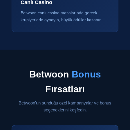
Canlı Casino
Betwoon canlı casino masalarında gerçek
krupiyerlerle oynayın, büyük ödüller kazanın.
Betwoon
Bonus
Fırsatları
Betwoon'un sunduğu özel kampanyalar ve bonus
seçeneklerini keşfedin.