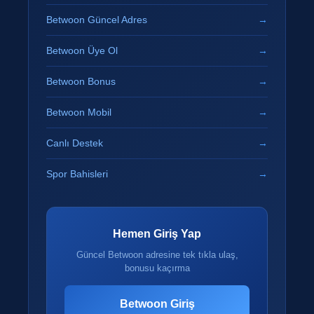
Betwoon Güncel Adres
Betwoon Üye Ol
Betwoon Bonus
Betwoon Mobil
Canlı Destek
Spor Bahisleri
Hemen Giriş Yap
Güncel Betwoon adresine tek tıkla ulaş,
bonusu kaçırma
Betwoon Giriş