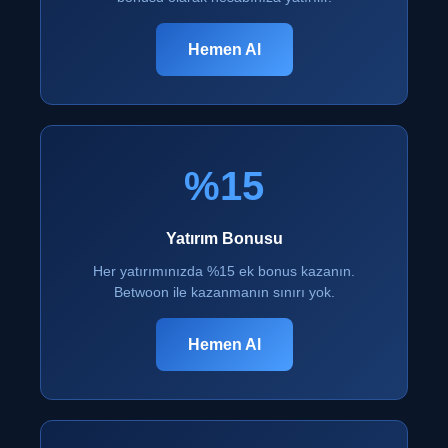
Hemen Al
%15
Yatırım Bonusu
Her yatırımınızda %15 ek bonus kazanın.
Betwoon ile kazanmanın sınırı yok.
Hemen Al