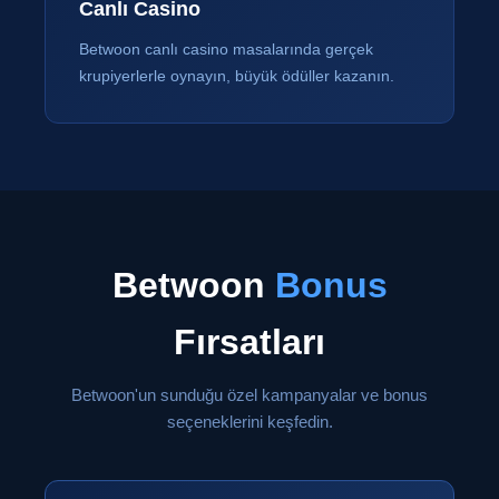
Canlı Casino
Betwoon canlı casino masalarında gerçek
krupiyerlerle oynayın, büyük ödüller kazanın.
Betwoon
Bonus
Fırsatları
Betwoon'un sunduğu özel kampanyalar ve bonus
seçeneklerini keşfedin.