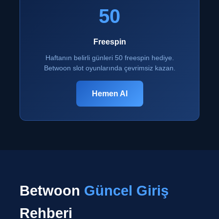
50
Freespin
Haftanın belirli günleri 50 freespin hediye.
Betwoon slot oyunlarında çevrimsiz kazan.
Hemen Al
Betwoon
Güncel Giriş
Rehberi