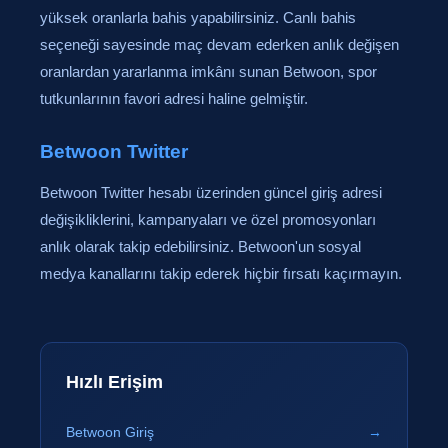
yüksek oranlarla bahis yapabilirsiniz. Canlı bahis
seçeneği sayesinde maç devam ederken anlık değişen
oranlardan yararlanma imkânı sunan Betwoon, spor
tutkunlarının favori adresi haline gelmiştir.
Betwoon Twitter
Betwoon Twitter hesabı üzerinden güncel giriş adresi
değişikliklerini, kampanyaları ve özel promosyonları
anlık olarak takip edebilirsiniz. Betwoon'un sosyal
medya kanallarını takip ederek hiçbir fırsatı kaçırmayın.
Hızlı Erişim
Betwoon Giriş