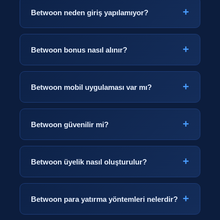
tarayıcınıza yazın, kullanıcı adı ve şifrenizle
Betwoon neden giriş yapılamıyor?
oturum açın.
Betwoon'a erişim sorunu yaşıyorsanız güncel
adres değişmiş olabilir. Güncel adres için sitemizi
Betwoon bonus nasıl alınır?
takip edin.
Betwoon'da üyelik sonrası hoşgeldin bonusu
otomatik olarak tanımlanır. Detaylar için bonuslar
Betwoon mobil uygulaması var mı?
sayfasını inceleyin.
Betwoon mobil uyumlu bir platformdur. Tarayıcı
üzerinden mobil cihazlardan kolayca erişebilirsiniz.
Betwoon güvenilir mi?
Betwoon lisanslı bir platform olarak güvenli
altyapıyla hizmet vermektedir.
Betwoon üyelik nasıl oluşturulur?
Betwoon güncel adresine girerek üye ol butonuna
tıklayın, bilgilerinizi doldurun ve hesabınızı
Betwoon para yatırma yöntemleri nelerdir?
oluşturun.