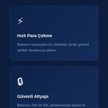
⚡
Hızlı Para Çekme
Betwoon kazançlarınızı dakikalar içinde güvenli
şekilde hesabınıza aktarır.
🔒
Güvenli Altyapı
Betwoon 256-bit SSL şifrelemesiyle kişisel ve