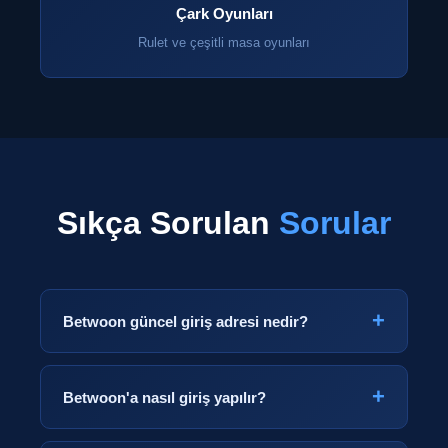
Çark Oyunları
Rulet ve çeşitli masa oyunları
Sıkça Sorulan
Sorular
Betwoon güncel giriş adresi nedir?
Betwoon güncel giriş adresi
tr.453betwoonresmi.com olarak güncellenmektedir.
Betwoon'a nasıl giriş yapılır?
Siteye erişim sorunu yaşadığınızda bu adresi
kullanabilirsiniz.
Betwoon'a giriş yapmak için güncel adresi