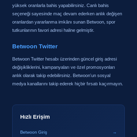
yüksek oranlarla bahis yapabilirsiniz. Canlı bahis
seçeneği sayesinde maç devam ederken anlık değişen
oranlardan yararlanma imkânı sunan Betwoon, spor
tutkunlarının favori adresi haline gelmiştir.
Betwoon Twitter
Betwoon Twitter hesabı üzerinden güncel giriş adresi
değişikliklerini, kampanyaları ve özel promosyonları
anlık olarak takip edebilirsiniz. Betwoon'un sosyal
medya kanallarını takip ederek hiçbir fırsatı kaçırmayın.
Hızlı Erişim
Betwoon Giriş