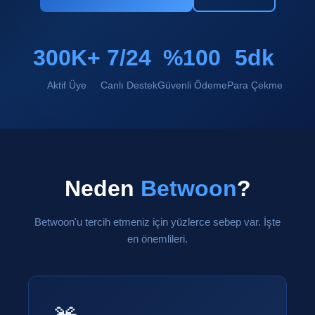
300K+
7/24
%100
5dk
Aktif Üye
Canlı Destek
Güvenli Ödeme
Para Çekme
Neden
Betwoon
?
Betwoon'u tercih etmeniz için yüzlerce sebep var. İşte
en önemlileri.