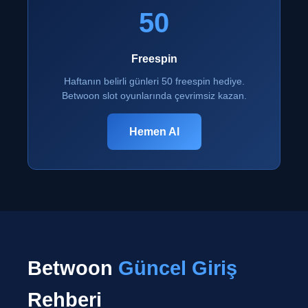
50
Freespin
Haftanın belirli günleri 50 freespin hediye.
Betwoon slot oyunlarında çevrimsiz kazan.
Hemen Al
Betwoon
Güncel Giriş
Rehberi