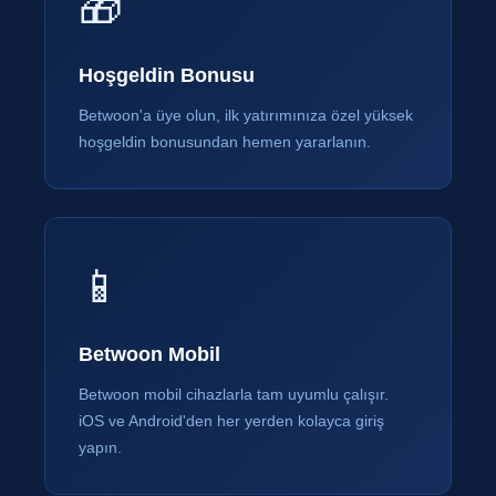
🎁
Hoşgeldin Bonusu
Betwoon'a üye olun, ilk yatırımınıza özel yüksek
hoşgeldin bonusundan hemen yararlanın.
📱
Betwoon Mobil
Betwoon mobil cihazlarla tam uyumlu çalışır.
iOS ve Android'den her yerden kolayca giriş
yapın.