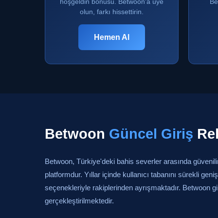
hoşgeldin bonusu. Betwoon'a üye
Be
olun, farkı hissettirin.
Hemen Al
Betwoon
Güncel Giriş
Reh
Betwoon, Türkiye'deki bahis severler arasında güvenilir
platformdur. Yıllar içinde kullanıcı tabanını sürekli ge
seçenekleriyle rakiplerinden ayrışmaktadır. Betwoon gir
gerçekleştirilmektedir.