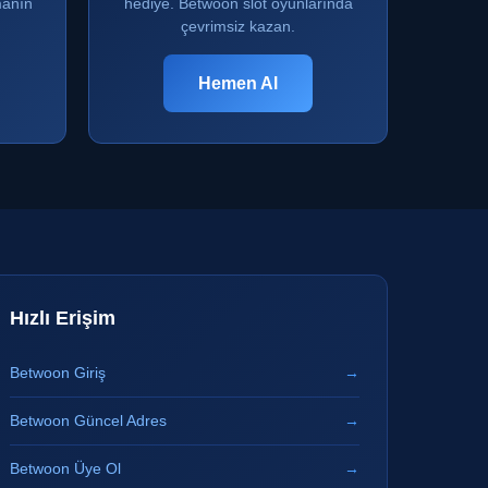
manın
hediye. Betwoon slot oyunlarında
çevrimsiz kazan.
Hemen Al
Hızlı Erişim
Betwoon Giriş
Betwoon Güncel Adres
Betwoon Üye Ol