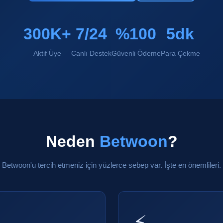
300K+
7/24
%100
5dk
Aktif Üye
Canlı Destek
Güvenli Ödeme
Para Çekme
Neden
Betwoon
?
Betwoon'u tercih etmeniz için yüzlerce sebep var. İşte en önemlileri.

⚡