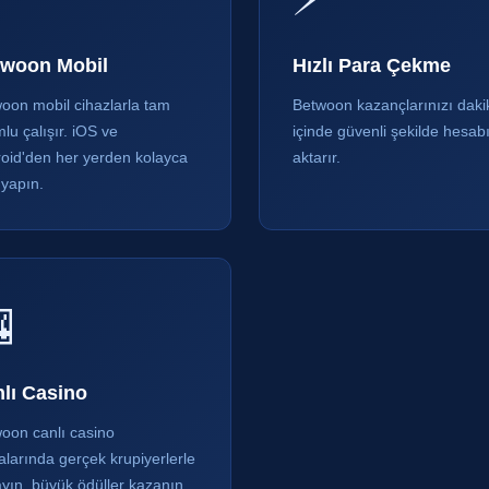
twoon Mobil
Hızlı Para Çekme
oon mobil cihazlarla tam
Betwoon kazançlarınızı daki
lu çalışır. iOS ve
içinde güvenli şekilde hesab
oid'den her yerden kolayca
aktarır.
 yapın.

lı Casino
oon canlı casino
larında gerçek krupiyerlerle
yın, büyük ödüller kazanın.