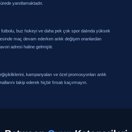
sürede yanıtlamaktadır.
n futbolu, buz hokeyi ve daha pek çok spor dalında yüksek
sayesinde maç devam ederken anlık değişen oranlardan
ori adresi haline gelmiştir.
ğişikliklerini, kampanyaları ve özel promosyonları anlık
llarını takip ederek hiçbir fırsatı kaçırmayın.