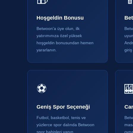
Hoşgeldin Bonusu
Be
Betwoon'a üye olun, ilk
Betw
yatırımınıza özel yüksek
uyum
hoşgeldin bonusundan hemen
Andr
yararlanın.
giriş
⚽

Geniş Spor Seçeneği
Can
Futbol, basketbol, tenis ve
Betw
yüzlerce spor dalında Betwoon
masa
spor bahisleri yapın.
oyna