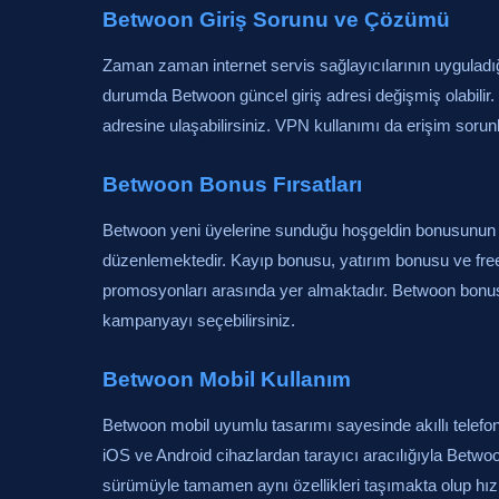
Betwoon Giriş Sorunu ve Çözümü
Zaman zaman internet servis sağlayıcılarının uyguladığ
durumda Betwoon güncel giriş adresi değişmiş olabilir
adresine ulaşabilirsiniz. VPN kullanımı da erişim sorun
Betwoon Bonus Fırsatları
Betwoon yeni üyelerine sunduğu hoşgeldin bonusunun 
düzenlemektedir. Kayıp bonusu, yatırım bonusu ve frees
promosyonları arasında yer almaktadır. Betwoon bonus 
kampanyayı seçebilirsiniz.
Betwoon Mobil Kullanım
Betwoon mobil uyumlu tasarımı sayesinde akıllı telefon
iOS ve Android cihazlardan tarayıcı aracılığıyla Betwoo
sürümüyle tamamen aynı özellikleri taşımakta olup hı