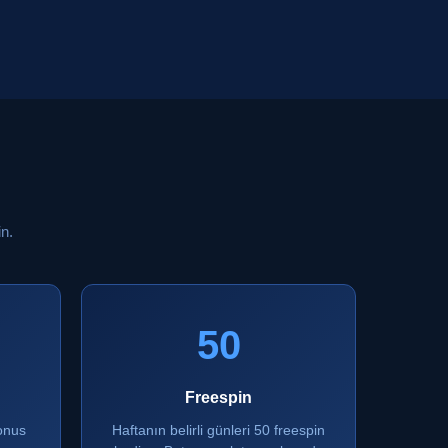
n.
50
Freespin
onus
Haftanın belirli günleri 50 freespin