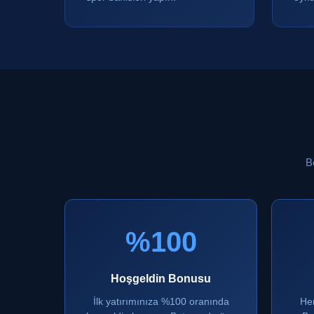
B
%100
Hoşgeldin Bonusu
İlk yatırımınıza %100 oranında
Her