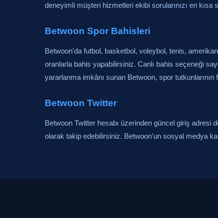
deneyimli müşteri hizmetleri ekibi sorularınızı en kısa 
Betwoon Spor Bahisleri
Betwoon'da futbol, basketbol, voleybol, tenis, amerika
oranlarla bahis yapabilirsiniz. Canlı bahis seçeneği 
yararlanma imkânı sunan Betwoon, spor tutkunlarının fav
Betwoon Twitter
Betwoon Twitter hesabı üzerinden güncel giriş adresi de
olarak takip edebilirsiniz. Betwoon'un sosyal medya kana