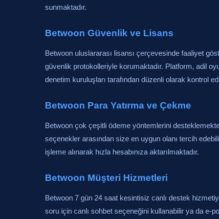
sunmaktadır.
Betwoon Güvenlik ve Lisans
Betwoon uluslararası lisansı çerçevesinde faaliyet göste
güvenlik protokolleriyle korumaktadır. Platform, adil oy
denetim kuruluşları tarafından düzenli olarak kontrol ed
Betwoon Para Yatırma ve Çekme
Betwoon çok çeşitli ödeme yöntemlerini desteklemektedir
seçenekler arasından size en uygun olanı tercih edebili
işleme alınarak hızla hesabınıza aktarılmaktadır.
Betwoon Müşteri Hizmetleri
Betwoon 7 gün 24 saat kesintisiz canlı destek hizmetiyl
soru için canlı sohbet seçeneğini kullanabilir ya da e-p