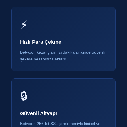
⚡
Hızlı Para Çekme
Betwoon kazançlarınızı dakikalar içinde güvenli
şekilde hesabınıza aktarır.
🔒
Güvenli Altyapı
Betwoon 256-bit SSL şifrelemesiyle kişisel ve