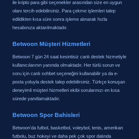
ile kripto para gibi seçenekler arasından size en uygun
olanı tercih edebilirsiniz. Para çekme işlemleri talep
edildikten kısa süre sonra işleme alınarak hızla
hesabınıza aktarılmaktadır.
Betwoon Müşteri Hizmetleri
Betwoon 7 gün 24 saat kesintisiz canlı destek hizmetiyle
kullanıcılarının yanında olmaktadır. Her türlü sorun ve
soru için canlı sohbet seçeneğini kullanabilir ya da e-
posta yoluyla destek talep edebilirsiniz. Türkçe konuşan
deneyimli müşteri hizmetleri ekibi sorularınızı en kısa
sürede yanıtlamaktadır.
Betwoon Spor Bahisleri
Betwoon'da futbol, basketbol, voleybol, tenis, amerikan
futbolu, buz hokeyi ve daha pek çok spor dalında