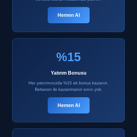
Hemen Al
%15
Yatırım Bonusu
Her yatırımınızda %15 ek bonus kazanın.
Betwoon ile kazanmanın sınırı yok.
Hemen Al