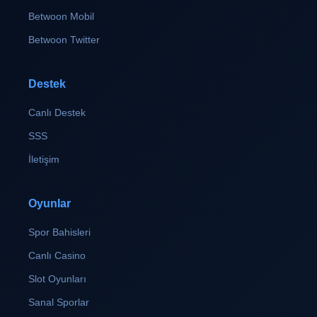
Betwoon Mobil
Betwoon Twitter
Destek
Canlı Destek
SSS
İletişim
Oyunlar
Spor Bahisleri
Canlı Casino
Slot Oyunları
Sanal Sporlar