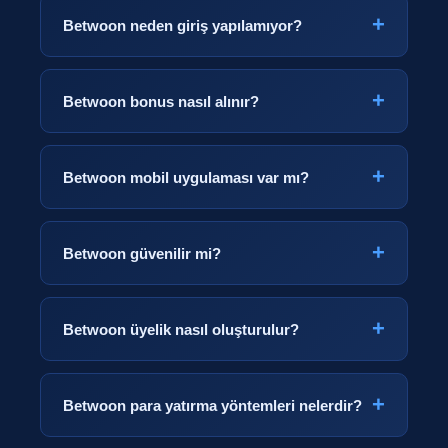
tarayıcınıza yazın, kullanıcı adı ve şifrenizle
Betwoon neden giriş yapılamıyor?
oturum açın.
Betwoon'a erişim sorunu yaşıyorsanız güncel
adres değişmiş olabilir. Güncel adres için sitemizi
Betwoon bonus nasıl alınır?
takip edin.
Betwoon'da üyelik sonrası hoşgeldin bonusu
otomatik olarak tanımlanır. Detaylar için bonuslar
Betwoon mobil uygulaması var mı?
sayfasını inceleyin.
Betwoon mobil uyumlu bir platformdur. Tarayıcı
üzerinden mobil cihazlardan kolayca erişebilirsiniz.
Betwoon güvenilir mi?
Betwoon lisanslı bir platform olarak güvenli
altyapıyla hizmet vermektedir.
Betwoon üyelik nasıl oluşturulur?
Betwoon güncel adresine girerek üye ol butonuna
tıklayın, bilgilerinizi doldurun ve hesabınızı
Betwoon para yatırma yöntemleri nelerdir?
oluşturun.