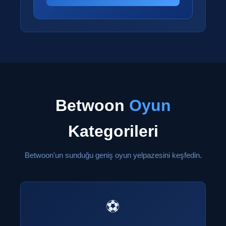
Betwoon
Oyun
Kategorileri
Betwoon'un sunduğu geniş oyun yelpazesini keşfedin.
⚽