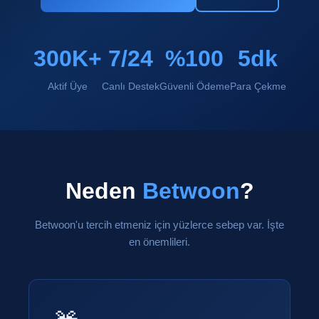
300K+
7/24
%100
5dk
Aktif Üye
Canlı Destek
Güvenli Ödeme
Para Çekme
Neden
Betwoon
?
Betwoon'u tercih etmeniz için yüzlerce sebep var. İşte
en önemlileri.