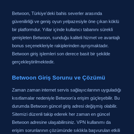
Betwoon, Türkiye'deki bahis severler arasında
güvenilirliği ve geniş oyun yelpazesiyle öne çıkan köklü
bir platformdur. Yıllar içinde kullanıcı tabanını sürekli
genişleten Betwoon, sunduğu kaliteli hizmet ve avantajlı
bonus seçenekleriyle rakiplerinden ayrışmaktadır.
Betwoon giriş işlemleri son derece basit bir şekilde
gerçekleştirilmektedir.
Betwoon Giriş Sorunu ve Çözümü
Zaman zaman internet servis sağlayıcılarının uyguladığı
kısıtlamalar nedeniyle Betwoon'a erişim güçleşebilir. Bu
durumda Betwoon güncel giriş adresi değişmiş olabilir.
Sitemizi düzenli takip ederek her zaman en güncel
Betwoon adresine ulaşabilirsiniz. VPN kullanımı da
erişim sorunlarının çözümünde sıklıkla başvurulan etkili