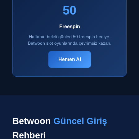
50
Freespin
Haftanın belirli günleri 50 freespin hediye.
Betwoon slot oyunlarında çevrimsiz kazan.
Hemen Al
Betwoon
Güncel Giriş
Rehberi