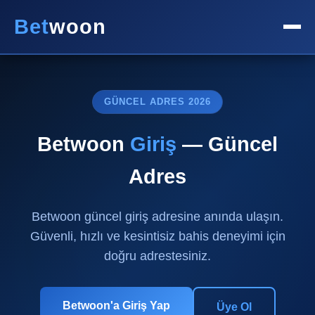
Bet
woon
GÜNCEL ADRES 2026
Betwoon
Giriş
— Güncel
Adres
Betwoon güncel giriş adresine anında ulaşın.
Güvenli, hızlı ve kesintisiz bahis deneyimi için
doğru adrestesiniz.
Betwoon'a Giriş Yap
Üye Ol