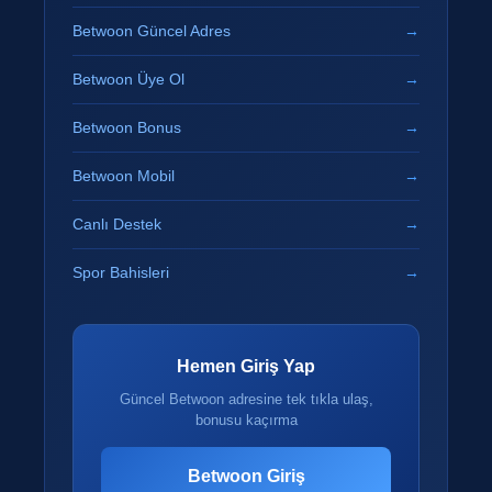
Betwoon Güncel Adres
Betwoon Üye Ol
Betwoon Bonus
Betwoon Mobil
Canlı Destek
Spor Bahisleri
Hemen Giriş Yap
Güncel Betwoon adresine tek tıkla ulaş,
bonusu kaçırma
Betwoon Giriş