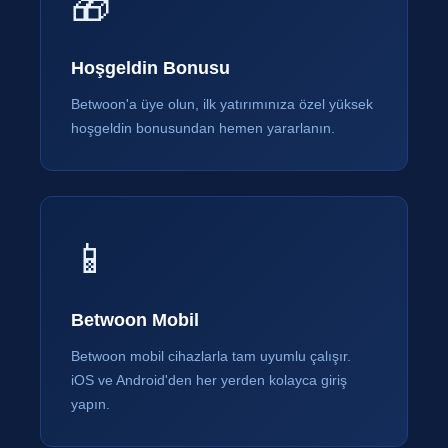
🎁
Hoşgeldin Bonusu
Betwoon'a üye olun, ilk yatırımınıza özel yüksek
hoşgeldin bonusundan hemen yararlanın.
📱
Betwoon Mobil
Betwoon mobil cihazlarla tam uyumlu çalışır.
iOS ve Android'den her yerden kolayca giriş
yapın.