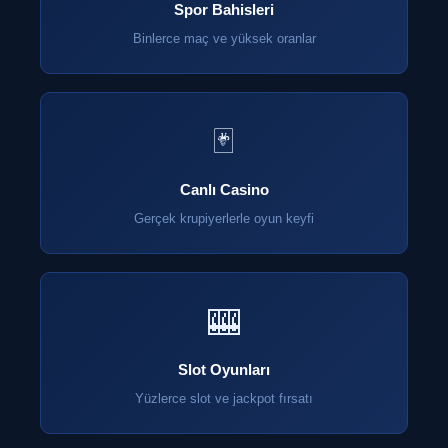
Spor Bahisleri
Binlerce maç ve yüksek oranlar
🃏
Canlı Casino
Gerçek krupiyerlerle oyun keyfi
🎰
Slot Oyunları
Yüzlerce slot ve jackpot fırsatı