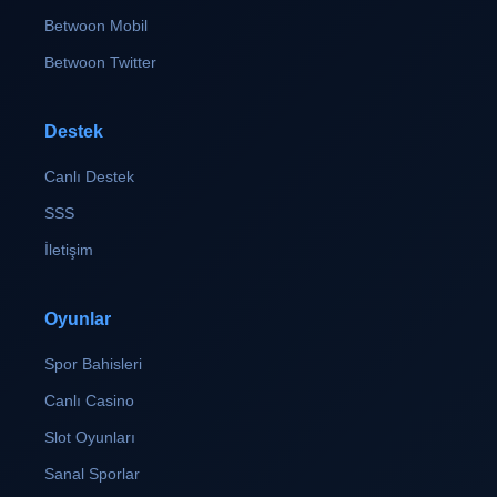
Betwoon Mobil
Betwoon Twitter
Destek
Canlı Destek
SSS
İletişim
Oyunlar
Spor Bahisleri
Canlı Casino
Slot Oyunları
Sanal Sporlar