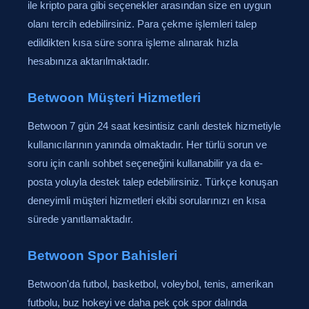
ile kripto para gibi seçenekler arasından size en uygun
olanı tercih edebilirsiniz. Para çekme işlemleri talep
edildikten kısa süre sonra işleme alınarak hızla
hesabınıza aktarılmaktadır.
Betwoon Müşteri Hizmetleri
Betwoon 7 gün 24 saat kesintisiz canlı destek hizmetiyle
kullanıcılarının yanında olmaktadır. Her türlü sorun ve
soru için canlı sohbet seçeneğini kullanabilir ya da e-
posta yoluyla destek talep edebilirsiniz. Türkçe konuşan
deneyimli müşteri hizmetleri ekibi sorularınızı en kısa
sürede yanıtlamaktadır.
Betwoon Spor Bahisleri
Betwoon'da futbol, basketbol, voleybol, tenis, amerikan
futbolu, buz hokeyi ve daha pek çok spor dalında