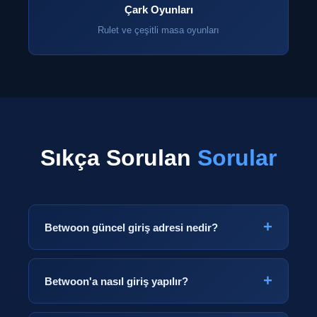
Çark Oyunları
Rulet ve çeşitli masa oyunları
Sıkça Sorulan
Sorular
Betwoon güncel giriş adresi nedir?
Betwoon güncel giriş adresi
tr.453betwoonresmi.com olarak güncellenmektedir.
Betwoon'a nasıl giriş yapılır?
Siteye erişim sorunu yaşadığınızda bu adresi
kullanabilirsiniz.
Betwoon'a giriş yapmak için güncel adresi