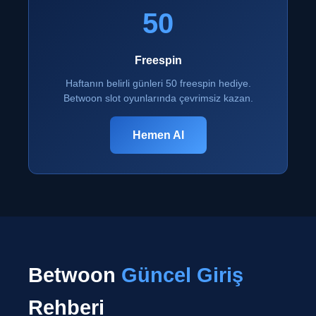
50
Freespin
Haftanın belirli günleri 50 freespin hediye.
Betwoon slot oyunlarında çevrimsiz kazan.
Hemen Al
Betwoon
Güncel Giriş
Rehberi