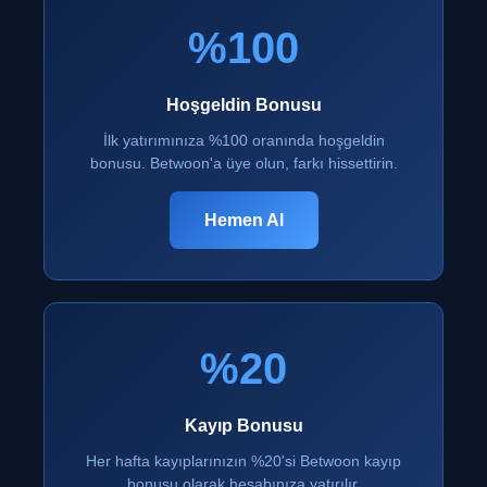
%100
Hoşgeldin Bonusu
İlk yatırımınıza %100 oranında hoşgeldin
bonusu. Betwoon'a üye olun, farkı hissettirin.
Hemen Al
%20
Kayıp Bonusu
Her hafta kayıplarınızın %20'si Betwoon kayıp
bonusu olarak hesabınıza yatırılır.