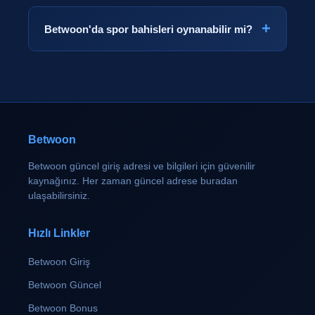
Betwoon yasal kısıtlamalar nedeniyle zaman
zaman adres değişikliğine gidebilmektedir. Güncel
Betwoon'da spor bahisleri oynanabilir mi?
adrese her zaman sitemizden ulaşabilirsiniz.
Betwoon geniş spor bahisleri seçeneği
sunmaktadır. Futbol, basketbol, tenis ve daha
fazlası için bahis yapabilirsiniz.
Betwoon
Betwoon güncel giriş adresi ve bilgileri için güvenilir
kaynağınız. Her zaman güncel adrese buradan
ulaşabilirsiniz.
Hızlı Linkler
Betwoon Giriş
Betwoon Güncel
Betwoon Bonus