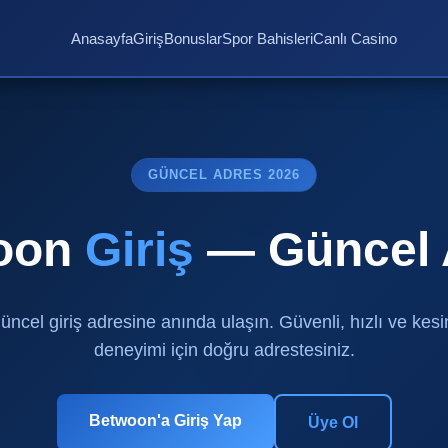
Anasayfa
Giriş
Bonuslar
Spor Bahisleri
Canlı Casino
GÜNCEL ADRES 2026
oon
Giriş
— Güncel 
ncel giriş adresine anında ulaşın. Güvenli, hızlı ve kesin
deneyimi için doğru adrestesiniz.
Betwoon'a Giriş Yap
Üye Ol