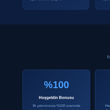
B
%100
Hoşgeldin Bonusu
İlk yatırımınıza %100 oranında
Her