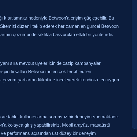
ı kısıtlamalar nedeniyle Betwoon'a erişim güçleşebilir. Bu
. Sitemizi düzenli takip ederek her zaman en güncel Betwoon
larının çözümünde sıklıkla başvurulan etkili bir yöntemdir.
yanı sıra mevcut üyeler için de cazip kampanyalar
pin fırsatları Betwoon'un en çok tercih edilen
çevrim şartlarını dikkatlice inceleyerek kendinize en uygun
 ve tablet kullanıcılarına sorunsuz bir deneyim sunmaktadır.
n'a kolayca giriş yapabilirsiniz. Mobil arayüz, masaüstü
z ve performans açısından üst düzey bir deneyim