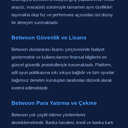
arayüz, masaüstü sürümüyle tamamen aynı özellikleri
taşımakta olup hız ve performans açısından üst düzey
bir deneyim sunmaktadır.
Betwoon Güvenlik ve Lisans
Betwoon uluslararası lisansı çerçevesinde faaliyet
göstermekte ve kullanıcılarının finansal bilgilerini en
güncel güvenlik protokolleriyle korumaktadır. Platform,
adil oyun politikasına sıkı sıkıya bağlıdır ve tüm oyunlar
bağımsız denetim kuruluşları tarafından düzenli olarak
kontrol edilmektedir.
Betwoon Para Yatırma ve Çekme
Betwoon çok çeşitli ödeme yöntemlerini
desteklemektedir. Banka havalesi, kredi ve banka kartı