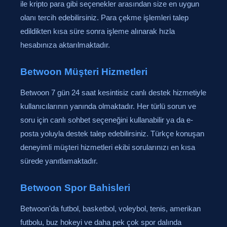
ile kripto para gibi seçenekler arasından size en uygun
olanı tercih edebilirsiniz. Para çekme işlemleri talep
edildikten kısa süre sonra işleme alınarak hızla
hesabınıza aktarılmaktadır.
Betwoon Müşteri Hizmetleri
Betwoon 7 gün 24 saat kesintisiz canlı destek hizmetiyle
kullanıcılarının yanında olmaktadır. Her türlü sorun ve
soru için canlı sohbet seçeneğini kullanabilir ya da e-
posta yoluyla destek talep edebilirsiniz. Türkçe konuşan
deneyimli müşteri hizmetleri ekibi sorularınızı en kısa
sürede yanıtlamaktadır.
Betwoon Spor Bahisleri
Betwoon'da futbol, basketbol, voleybol, tenis, amerikan
futbolu, buz hokeyi ve daha pek çok spor dalında