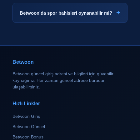
Betwoon yasal kısıtlamalar nedeniyle zaman
zaman adres değişikliğine gidebilmektedir. Güncel
Betwoon'da spor bahisleri oynanabilir mi?
adrese her zaman sitemizden ulaşabilirsiniz.
Betwoon geniş spor bahisleri seçeneği
sunmaktadır. Futbol, basketbol, tenis ve daha
fazlası için bahis yapabilirsiniz.
Betwoon
Betwoon güncel giriş adresi ve bilgileri için güvenilir
kaynağınız. Her zaman güncel adrese buradan
ulaşabilirsiniz.
Hızlı Linkler
Betwoon Giriş
Betwoon Güncel
Betwoon Bonus