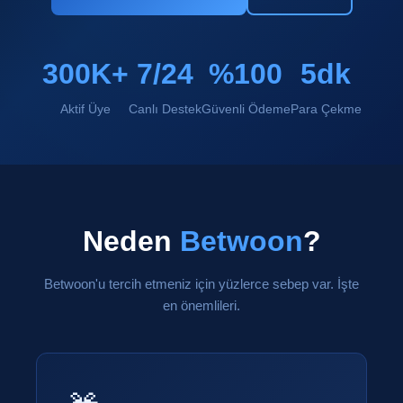
300K+
7/24
%100
5dk
Aktif Üye
Canlı Destek
Güvenli Ödeme
Para Çekme
Neden
Betwoon
?
Betwoon'u tercih etmeniz için yüzlerce sebep var. İşte
en önemlileri.