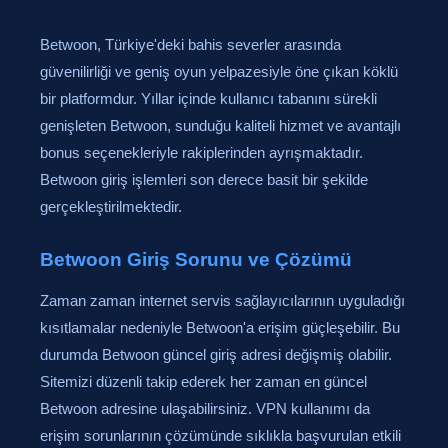
Betwoon, Türkiye'deki bahis severler arasında
güvenilirliği ve geniş oyun yelpazesiyle öne çıkan köklü
bir platformdur. Yıllar içinde kullanıcı tabanını sürekli
genişleten Betwoon, sunduğu kaliteli hizmet ve avantajlı
bonus seçenekleriyle rakiplerinden ayrışmaktadır.
Betwoon giriş işlemleri son derece basit bir şekilde
gerçekleştirilmektedir.
Betwoon Giriş Sorunu ve Çözümü
Zaman zaman internet servis sağlayıcılarının uyguladığı
kısıtlamalar nedeniyle Betwoon'a erişim güçleşebilir. Bu
durumda Betwoon güncel giriş adresi değişmiş olabilir.
Sitemizi düzenli takip ederek her zaman en güncel
Betwoon adresine ulaşabilirsiniz. VPN kullanımı da
erişim sorunlarının çözümünde sıklıkla başvurulan etkili