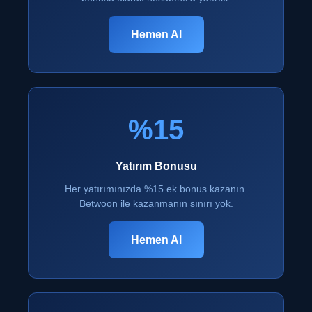
Hemen Al
%15
Yatırım Bonusu
Her yatırımınızda %15 ek bonus kazanın.
Betwoon ile kazanmanın sınırı yok.
Hemen Al