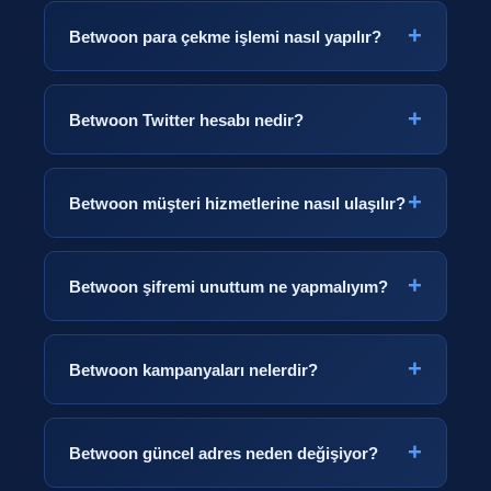
Betwoon banka havalesi, kredi kartı ve kripto para
gibi çeşitli ödeme yöntemlerini desteklemektedir.
Betwoon para çekme işlemi nasıl yapılır?
Betwoon hesabınızdan para çekmek için cüzdanım
bölümüne gidin ve çekim talebinizi oluşturun.
Betwoon Twitter hesabı nedir?
Betwoon güncel adres ve kampanya duyuruları
için resmi Twitter hesabını takip edebilirsiniz.
Betwoon müşteri hizmetlerine nasıl ulaşılır?
Betwoon canlı destek hattı 7/24 hizmet
vermektedir. Siteye girerek canlı sohbet
Betwoon şifremi unuttum ne yapmalıyım?
başlatabilirsiniz.
Betwoon giriş sayfasındaki şifremi unuttum
seçeneğine tıklayarak e-posta adresinize sıfırlama
Betwoon kampanyaları nelerdir?
bağlantısı alabilirsiniz.
Betwoon yatırım bonusu, kayıp bonusu, freespin
ve özel kampanyalar gibi çeşitli promosyonlar
Betwoon güncel adres neden değişiyor?
sunmaktadır.