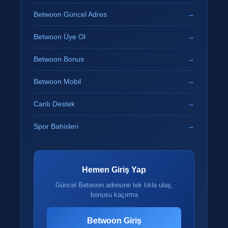
Betwoon Güncel Adres
Betwoon Üye Ol
Betwoon Bonus
Betwoon Mobil
Canlı Destek
Spor Bahisleri
Hemen Giriş Yap
Güncel Betwoon adresine tek tıkla ulaş,
bonusu kaçırma
Betwoon Giriş