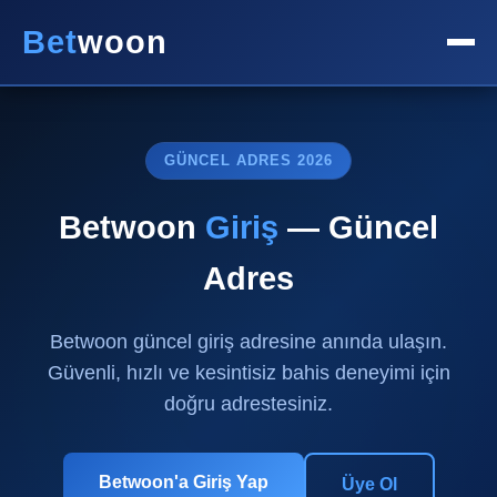
Bet
woon
GÜNCEL ADRES 2026
Betwoon
Giriş
— Güncel
Adres
Betwoon güncel giriş adresine anında ulaşın.
Güvenli, hızlı ve kesintisiz bahis deneyimi için
doğru adrestesiniz.
Betwoon'a Giriş Yap
Üye Ol