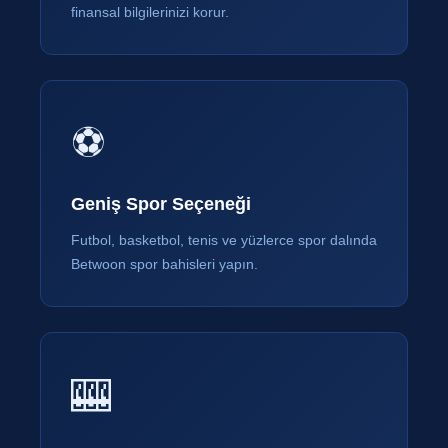
finansal bilgilerinizi korur.
⚽
Geniş Spor Seçeneği
Futbol, basketbol, tenis ve yüzlerce spor dalında
Betwoon spor bahisleri yapın.
🎰