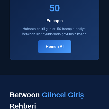
50
Freespin
Haftanın belirli günleri 50 freespin hediye.
Betwoon slot oyunlarında çevrimsiz kazan.
Hemen Al
Betwoon
Güncel Giriş
Rehberi