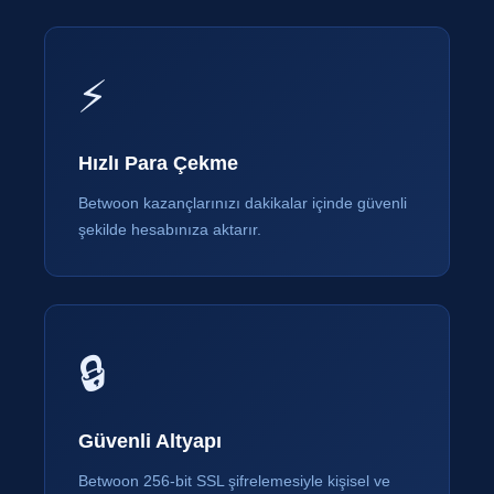
⚡
Hızlı Para Çekme
Betwoon kazançlarınızı dakikalar içinde güvenli
şekilde hesabınıza aktarır.
🔒
Güvenli Altyapı
Betwoon 256-bit SSL şifrelemesiyle kişisel ve