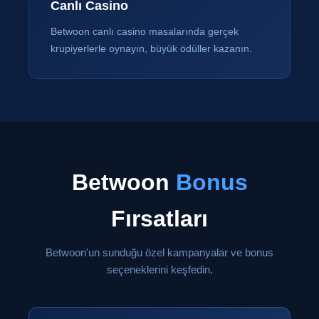
Canlı Casino
Betwoon canlı casino masalarında gerçek
krupiyerlerle oynayın, büyük ödüller kazanın.
Betwoon
Bonus
Fırsatları
Betwoon'un sunduğu özel kampanyalar ve bonus
seçeneklerini keşfedin.