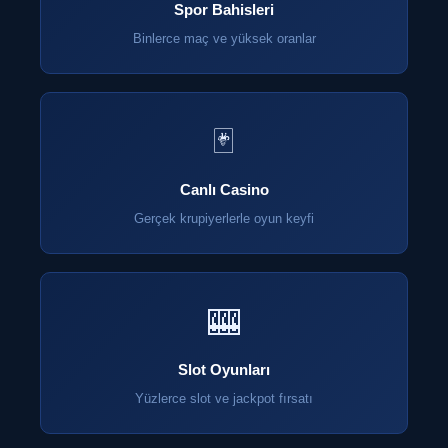
Spor Bahisleri
Binlerce maç ve yüksek oranlar
🃏
Canlı Casino
Gerçek krupiyerlerle oyun keyfi
🎰
Slot Oyunları
Yüzlerce slot ve jackpot fırsatı