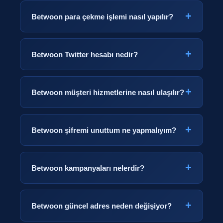
Betwoon banka havalesi, kredi kartı ve kripto para
gibi çeşitli ödeme yöntemlerini desteklemektedir.
Betwoon para çekme işlemi nasıl yapılır?
Betwoon hesabınızdan para çekmek için cüzdanım
bölümüne gidin ve çekim talebinizi oluşturun.
Betwoon Twitter hesabı nedir?
Betwoon güncel adres ve kampanya duyuruları
için resmi Twitter hesabını takip edebilirsiniz.
Betwoon müşteri hizmetlerine nasıl ulaşılır?
Betwoon canlı destek hattı 7/24 hizmet
vermektedir. Siteye girerek canlı sohbet
Betwoon şifremi unuttum ne yapmalıyım?
başlatabilirsiniz.
Betwoon giriş sayfasındaki şifremi unuttum
seçeneğine tıklayarak e-posta adresinize sıfırlama
Betwoon kampanyaları nelerdir?
bağlantısı alabilirsiniz.
Betwoon yatırım bonusu, kayıp bonusu, freespin
ve özel kampanyalar gibi çeşitli promosyonlar
Betwoon güncel adres neden değişiyor?
sunmaktadır.