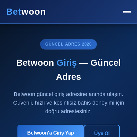
Bet
woon
GÜNCEL ADRES 2026
Betwoon
Giriş
— Güncel
Adres
Betwoon güncel giriş adresine anında ulaşın.
Güvenli, hızlı ve kesintisiz bahis deneyimi için
doğru adrestesiniz.
Betwoon'a Giriş Yap
Üye Ol