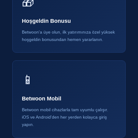
🎁
Hoşgeldin Bonusu
Betwoon'a üye olun, ilk yatırımınıza özel yüksek
hoşgeldin bonusundan hemen yararlanın.
📱
Betwoon Mobil
Betwoon mobil cihazlarla tam uyumlu çalışır.
iOS ve Android'den her yerden kolayca giriş
yapın.